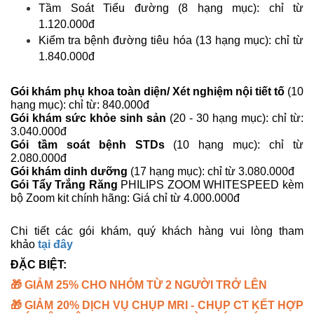
Tầm Soát Tiểu đường (8 hạng mục): chỉ từ
1.120.000đ
Kiểm tra bệnh đường tiêu hóa (13 hạng mục): chỉ từ
1.840.000đ
Gói khám phụ khoa toàn diện/ Xét nghiệm nội tiết tố
(10
hạng mục): chỉ từ: 840.000đ
Gói khám sức khỏe sinh sản
(20 - 30 hạng mục): chỉ từ:
3.040.000đ
Gói tầm soát bệnh STDs
(10 hạng mục):
chỉ từ
2.080.000đ
Gói khám dinh dưỡng
(17 hạng mục): chỉ từ 3.080.000đ
Gói Tẩy Trắng Răng
PHILIPS ZOOM WHITESPEED kèm
bộ Zoom kit chính hãng: Giá chỉ từ 4.000.000đ
Chi tiết các gói khám, quý khách hàng vui lòng tham
khảo
tại đây
ĐẶC BIỆT:
🎁 GIẢM 25% CHO NHÓM TỪ 2 NGƯỜI TRỞ LÊN
🎁 GIẢM 20% DỊCH VỤ CHỤP MRI - CHỤP CT KẾT HỢP