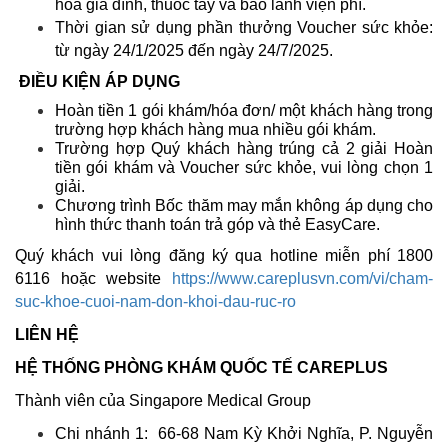
hóa gia đình, thuốc tây và bảo lãnh viện phí.
Thời gian sử dụng phần thưởng Voucher sức khỏe:
từ ngày 24/1/2025 đến ngày 24/7/2025.
ĐIỀU KIỆN ÁP DỤNG
Hoàn tiền 1 gói khám/hóa đơn/ một khách hàng trong
trường hợp khách hàng mua nhiều gói khám.
Trường hợp Quý khách hàng trúng cả 2 giải Hoàn
tiền gói khám và Voucher sức khỏe, vui lòng chọn 1
giải.
Chương trình Bốc thăm may mắn không áp dụng cho
hình thức thanh toán trả góp và thẻ EasyCare.
Quý khách vui lòng đăng ký qua hotline miễn phí 1800
6116 hoặc website
https://www.careplusvn.com/vi/cham-
suc-khoe-cuoi-nam-don-khoi-dau-ruc-ro
LIÊN HỆ
HỆ THỐNG PHÒNG KHÁM QUỐC TẾ CAREPLUS
Thành viên của Singapore Medical Group
Chi nhánh 1:
66-68 Nam Kỳ Khởi Nghĩa, P. Nguyễn