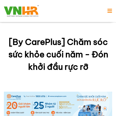
[By CarePlus] Chăm sóc
sức khỏe cuối năm - Đón
khởi đầu rực rỡ