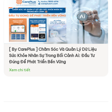
[ By CarePlus ] Chăm Sóc Và Quản Lý Dữ Liệu
[ By Diag ] Trung tâm Y khoa DIAG tham dự
Sức Khỏe Nhân Sự Trong Bối Cảnh Ai: Đầu Tư
VNHR: Đồng hành cùng doanh nghiệp chăm sóc
Đúng Để Phát Triển Bền Vững
sức khỏe nhân viên chủ động và hiệu quả hơn
Xem chi tiết
Xem chi tiết