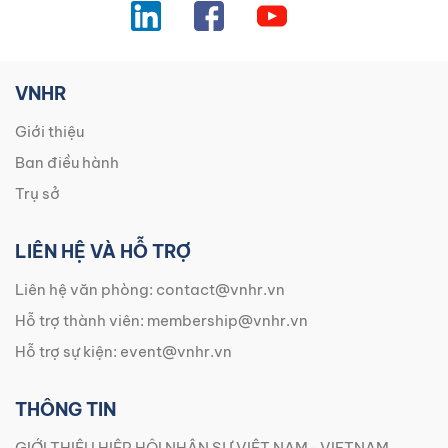
VNHR
Giới thiệu
Ban điều hành
Trụ sở
LIÊN HỆ VÀ HỖ TRỢ
Liên hệ văn phòng:
contact@vnhr.vn
Hỗ trợ thành viên:
membership@vnhr.vn
Hỗ trợ sự kiện:
event@vnhr.vn
THÔNG TIN
GIỚI THIỆU HIỆP HỘI NHÂN SỰ VIỆT NAM- VIETNAM