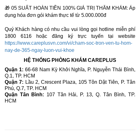
🎁 05 SUẤT HOÀN TIỀN 100% GIÁ TRỊ THĂM KHÁM: Áp
dụng hóa đơn gói khám thực tế từ 5.000.000đ
Quý Khách hàng có nhu cầu vui lòng gọi hotline miễn phí
1800 6116 hoặc đăng ký trực tuyến tại website
https://www.careplusvn.com/vi/cham-soc-tron-ven-tu-hom-
nay-de-365-ngay-luon-vui-khoe
HỆ THỐNG PHÒNG KHÁM CAREPLUS
Quận 1:
66-68 Nam Kỳ Khởi Nghĩa, P. Nguyễn Thái Bình,
Q.1, TP. HCM
Quận 7:
Lầu 2, Crescent Plaza, 105 Tôn Dật Tiên, P. Tân
Phú, Q.7, TP. HCM
Quận Tân Bình:
107 Tân Hải, P. 13, Q. Tân Bình, TP.
HCM