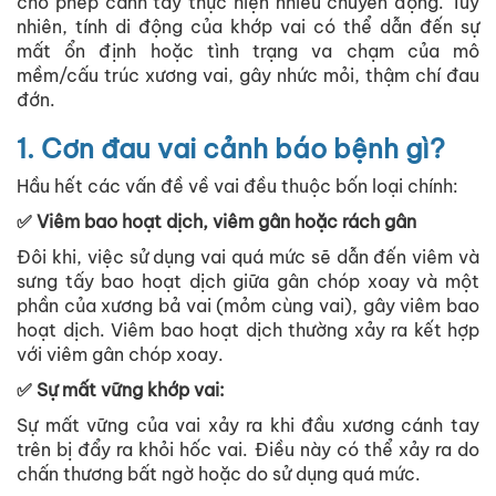
cho phép cánh tay thực hiện nhiều chuyển động. Tuy
nhiên, tính di động của khớp vai có thể dẫn đến sự
mất ổn định hoặc tình trạng va chạm của mô
mềm/cấu trúc xương vai, gây nhức mỏi, thậm chí đau
đớn.
1. Cơn đau vai cảnh báo bệnh gì?
Hầu hết các vấn đề về vai đều thuộc bốn loại chính:
✅ Viêm bao hoạt dịch, viêm gân hoặc rách gân
Đôi khi, việc sử dụng vai quá mức sẽ dẫn đến viêm và
sưng tấy bao hoạt dịch giữa gân chóp xoay và một
phần của xương bả vai (mỏm cùng vai), gây viêm bao
hoạt dịch. Viêm bao hoạt dịch thường xảy ra kết hợp
với viêm gân chóp xoay.
✅ Sự mất vững khớp vai:
Sự mất vững của vai xảy ra khi đầu xương cánh tay
trên bị đẩy ra khỏi hốc vai. Điều này có thể xảy ra do
chấn thương bất ngờ hoặc do sử dụng quá mức.