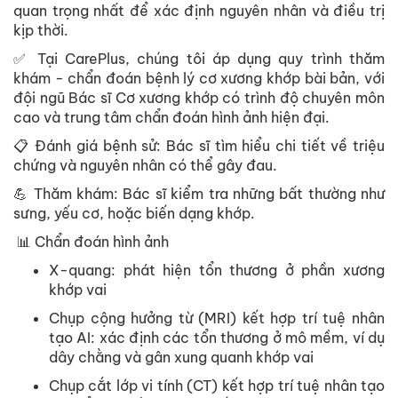
quan trọng nhất để xác định nguyên nhân và điều trị
kịp thời.
✅ Tại CarePlus, chúng tôi áp dụng quy trình thăm
khám - chẩn đoán bệnh lý cơ xương khớp bài bản, với
đội ngũ Bác sĩ Cơ xương khớp có trình độ chuyên môn
cao và trung tâm chẩn đoán hình ảnh hiện đại.
📋 Đánh giá bệnh sử: Bác sĩ tìm hiểu chi tiết về triệu
chứng và nguyên nhân có thể gây đau.
💪 Thăm khám: Bác sĩ kiểm tra những bất thường như
sưng, yếu cơ, hoặc biến dạng khớp.
📊 Chẩn đoán hình ảnh
X-quang: phát hiện tổn thương ở phần xương
khớp vai
Chụp cộng hưởng từ (MRI) kết hợp trí tuệ nhân
tạo AI: xác định các tổn thương ở mô mềm, ví dụ
dây chằng và gân xung quanh khớp vai
Chụp cắt lớp vi tính (CT) kết hợp trí tuệ nhân tạo