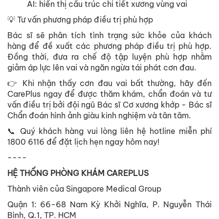
AI: hiển thị cấu trúc chi tiết xương vùng vai
💡 Tư vấn phương pháp điều trị phù hợp
Bác sĩ sẽ phân tích tình trạng sức khỏe của khách
hàng để đề xuất các phương pháp điều trị phù hợp.
Đồng thời, đưa ra chế độ tập luyện phù hợp nhằm
giảm áp lực lên vai và ngăn ngừa tái phát cơn đau.
👉 Khi nhận thấy cơn đau vai bất thường, hãy đến
CarePlus ngay để được thăm khám, chẩn đoán và tư
vấn điều trị bởi đội ngũ Bác sĩ Cơ xương khớp - Bác sĩ
Chẩn đoán hình ảnh giàu kinh nghiệm và tân tâm.
📞 Quý khách hàng vui lòng liên hệ hotline miễn phí
1800 6116 để đặt lịch hẹn ngay hôm nay!
----
HỆ THỐNG PHÒNG KHÁM CAREPLUS
Thành viên của Singapore Medical Group
Quận 1: 66-68 Nam Kỳ Khởi Nghĩa, P. Nguyễn Thái
Bình, Q.1, TP. HCM