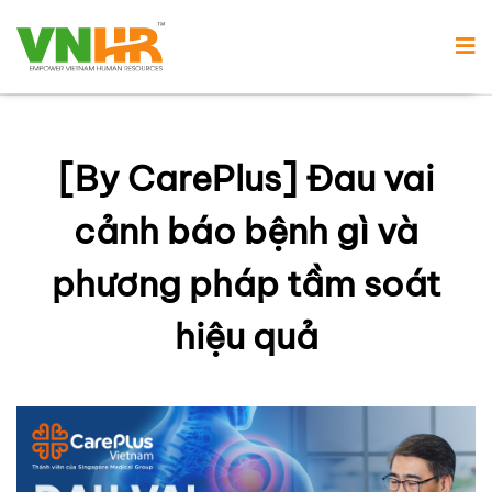
[By CarePlus] Đau vai
cảnh báo bệnh gì và
phương pháp tầm soát
hiệu quả