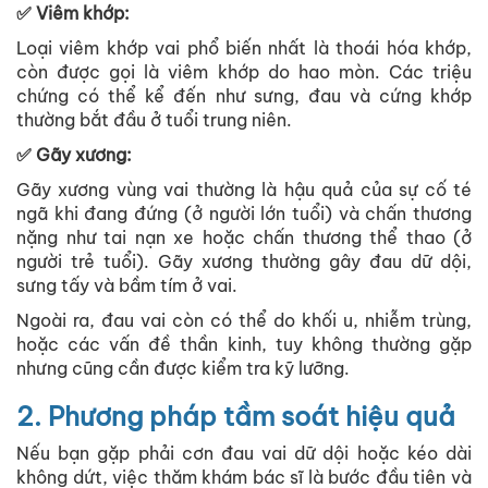
✅ Viêm khớp:
Loại viêm khớp vai phổ biến nhất là thoái hóa khớp,
còn được gọi là viêm khớp do hao mòn. Các triệu
chứng có thể kể đến như sưng, đau và cứng khớp
thường bắt đầu ở tuổi trung niên.
✅ Gãy xương:
Gãy xương vùng vai thường là hậu quả của sự cố té
ngã khi đang đứng (ở người lớn tuổi) và chấn thương
nặng như tai nạn xe hoặc chấn thương thể thao (ở
người trẻ tuổi). Gãy xương thường gây đau dữ dội,
sưng tấy và bầm tím ở vai.
Ngoài ra, đau vai còn có thể do khối u, nhiễm trùng,
hoặc các vấn đề thần kinh, tuy không thường gặp
nhưng cũng cần được kiểm tra kỹ lưỡng.
2. Phương pháp tầm soát hiệu quả
Nếu bạn gặp phải cơn đau vai dữ dội hoặc kéo dài
không dứt, việc thăm khám bác sĩ là bước đầu tiên và