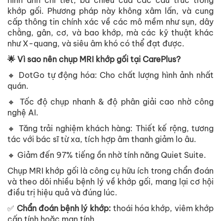
hình ảnh chi tiết, ba chiều của các cấu trúc trong
khớp gối. Phương pháp này không xâm lấn, và cung
cấp thông tin chính xác về các mô mềm như sụn, dây
chằng, gân, cơ, và bao khớp, mà các kỹ thuật khác
như X-quang, và siêu âm khó có thể đạt được.
🌟 Vì sao nên chụp MRI khớp gối tại CarePlus?
🔸 DotGo tự động hóa: Cho chất lượng hình ảnh nhất
quán.
🔸 Tốc độ chụp nhanh & độ phân giải cao nhờ công
nghệ AI.
🔸 Tăng trải nghiệm khách hàng: Thiết kế rộng, tương
tác với bác sĩ từ xa, tích hợp âm thanh giảm lo âu.
🔸 Giảm đến 97% tiếng ồn nhờ tính năng Quiet Suite.
Chụp MRI khớp gối là công cụ hữu ích trong chẩn đoán
và theo dõi nhiều bệnh lý về khớp gối, mang lại cơ hội
điều trị hiệu quả và đúng lúc.
✅
Chẩn đoán bệnh lý khớp:
thoái hóa khớp, viêm khớp
cấp tính hoặc mạn tính