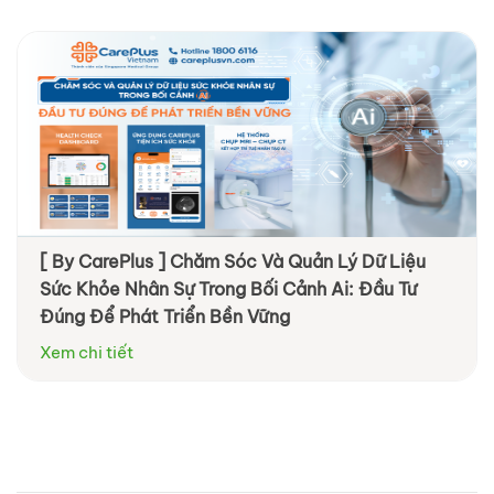
[ By CarePlus ] Chăm Sóc Và Quản Lý Dữ Liệu
[ By Diag ] Trung tâm Y khoa DIAG tham dự
Sức Khỏe Nhân Sự Trong Bối Cảnh Ai: Đầu Tư
VNHR: Đồng hành cùng doanh nghiệp chăm sóc
Đúng Để Phát Triển Bền Vững
sức khỏe nhân viên chủ động và hiệu quả hơn
Xem chi tiết
Xem chi tiết