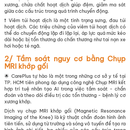
xương, chứa chất hoạt dịch giúp đệm, giảm ma sát
giữa các cấu trúc trong quá trình chuyển động.
❗ Viêm túi hoạt dịch là một tình trạng sưng, đau túi
hoạt dịch. Các triệu chứng của viêm túi hoạt dịch có
thể do chuyển động lặp đi lặp lại, áp lực quá mức kéo
dài hoặc bị tổn thương do chấn thương như tai nạn xe
hơi hoặc té ngã.
2/ Tầm soát nguy cơ bằng Chụp
MRI khớp gối
🌟 CarePlus tự hào là một trong những cơ sở y tế tại
TP. HCM tiên phong áp dụng công nghệ Chụp MRI kết
hợp trí tuệ nhân tạo AI trong việc tầm soát - chẩn
đoán và theo dõi điều trị các tổn thương - bệnh lý cơ
xương khớp.
Dịch vụ chụp MRI khớp gối (Magnetic Resonance
Imaging of the Knee) là kỹ thuật chẩn đoán hình ảnh
tiên tiến, sử dụng từ trường và sóng vô tuyến để tạo ra