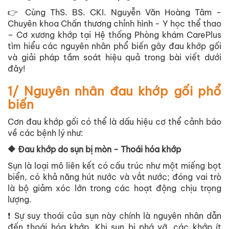
👉 Cùng ThS. BS. CKI. Nguyễn Văn Hoàng Tâm -
Chuyên khoa Chấn thương chỉnh hình - Y học thể thao
– Cơ xương khớp tại Hệ thống Phòng khám CarePlus
tìm hiểu các nguyên nhân phổ biến gây đau khớp gối
và giải pháp tầm soát hiệu quả trong bài viết dưới
đây!
1/ Nguyên nhân đau khớp gối phổ
biến
Cơn đau khớp gối có thể là dấu hiệu cơ thể cảnh báo
về các bệnh lý như:
🔶 Đau khớp do sụn bị mòn - Thoái hóa khớp
Sụn là loại mô liên kết có cấu trúc như một miếng bọt
biển, có khả năng hút nước và vắt nước; đóng vai trò
là bộ giảm xóc lớn trong các hoạt động chịu trọng
lượng.
❗ Sự suy thoái của sụn này chính là nguyên nhân dẫn
đến thoái hóa khớp. Khi sụn bị phá vỡ, các khớp ít