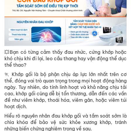
💥Bạn có từng cảm thấy đau nhức, cứng khớp hoặc
khó chịu khi đi lại, leo cầu thang hay vận động thể dục
thể thao?
🏃 Khớp gối là bộ phận chịu áp lực lớn nhất trên cơ
thể, đóng vai trò quan trọng trong mọi hoạt động hàng
ngày. Tuy nhiên, do tính linh hoạt và khả năng chịu tải
cao, khớp gối cũng dễ bị tổn thương, dẫn đến các vấn
đề như viêm khớp, thoái hóa, viêm gân, hoặc viêm túi
hoạt dịch.
Hiểu rõ nguyên nhân đau khớp gối và tầm soát sớm là
chìa khóa để bảo vệ sức khỏe xương khớp, tránh
những biến chứng nghiêm trọng về sau.