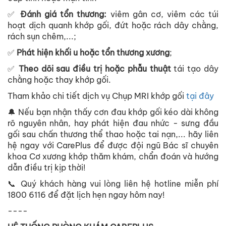
✅
Đánh giá tổn thương:
viêm gân cơ, viêm các túi
hoạt dịch quanh khớp gối, đứt hoặc rách dây chằng,
rách sụn chêm,...;
✅
Phát hiện khối u hoặc tổn thương xương
;
✅
Theo dõi sau điều trị hoặc phẫu thuật
tái tạo dây
chằng hoặc thay khớp gối.
Tham khảo chi tiết dịch vụ Chụp MRI khớp gối
tại đây
🔔 Nếu bạn nhận thấy cơn đau khớp gối kéo dài không
rõ nguyên nhân, hay phát hiện đau nhức - sưng đầu
gối sau chấn thương thể thao hoặc tai nạn,... hãy liên
hệ ngay với CarePlus để được đội ngũ Bác sĩ chuyên
khoa Cơ xương khớp thăm khám, chẩn đoán và hướng
dẫn điều trị kịp thời!
📞 Quý khách hàng vui lòng liên hệ hotline miễn phí
1800 6116 để đặt lịch hẹn ngay hôm nay!
----