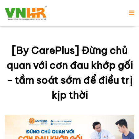
[By CarePlus] Đừng chủ
quan với cơn đau khớp gối
- tầm soát sớm để điều trị
kịp thời