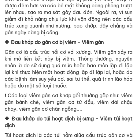
được đệm hơn và các bề mặt không bằng phẳng trượt
lên nhau, tạo ra ma sát gây đau đớn. Ngoài ra, vì sụn
giảm đi khả năng chịu lực khi vận động nên các cấu
trúc xung quanh như xương, bao khớp, dây chằng và
gân ngày càng bị căng.
🔶 Đau khớp do gân cơ bị viêm - Viêm gân
Gân cơ là cấu trúc nối cơ với xương. Viêm gân xảy ra
khi mô liên kết này bị viêm. Thông thường, nguyên
nhân là do sử dụng quá mức hoặc hao mòn lặp đi lặp
lại khi thực hiện một hoạt động lặp đi lặp lại, hoặc do
các bệnh làm suy yếu cơ, sai tư thế, quá trình lão hóa
hoặc do một số loại thuốc.
❗ Các loại viêm gân cơ khớp gối thường gặp như: viêm
gân bánh chè, viêm gân cơ tứ đầu, viêm dải chậu
chày, viêm gân cơ chân ngỗng,...
🔶 Đau khớp do túi hoạt dịch bị sưng - Viêm túi hoạt
dịch
Túi hoạt dịch là các túi nằm giữa cấu trúc gân cơ và