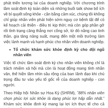
phát triển tương lai của doanh nghiệp. Với chương trình
tầm soát định kỳ toàn diện và những buổi talk show bổ ích
về bí quyết sống khỏe - cân bằng cảm xúc, chúng tôi không
chỉ giúp nhân viên phát hiện sớm nguy cơ bệnh tật để có
kế hoạch cải thiện - điều trị kịp thời; mà còn góp phần gỡ
rối tình trạng căng thẳng nơi công sở, từ đó nâng cao tinh
thần, gia tăng năng suất, mang đến một môi trường làm
việc lành mạnh và hạnh phúc cho nhân viên doanh nghiệp.
Tổ chức khám sức khỏe định kỳ cho đội ngũ
nhân viên
Việc tổ chức tầm soát định kỳ cho nhân viên không chỉ là
trách nhiệm xã hội mà còn là hoạt động mang tính nhân
văn, thể hiện tầm nhìn sâu rộng của ban lãnh đạo khi chú
trọng đầu tư vào yếu tố gốc rễ của doanh nghiệp - con
người.
Theo Hiệp hội Nhân sự Hoa Kỳ (SHRM),
"88% nhân viên
chọn phúc lợi sức khỏe là dạng phúc lợi hấp dẫn nhất."
Khám sức khỏe định kỳ mang lại lợi ích thực tế cho cả