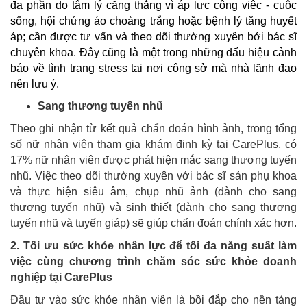
đa phần do tâm lý căng thẳng vì áp lực công việc - cuộc
sống, hội chứng áo choàng trắng hoặc bệnh lý tăng huyết
áp; cần được tư vấn và theo dõi thường xuyên bởi bác sĩ
chuyên khoa. Đây cũng là một trong những dấu hiệu cảnh
báo về tình trạng stress tại nơi công sở mà nhà lãnh đạo
nên lưu ý.
Sang thương tuyến nhũ
Theo ghi nhận từ kết quả chẩn đoán hình ảnh, trong tổng
số nữ nhân viên tham gia khám định kỳ tại CarePlus, có
17% nữ nhân viên được phát hiện mắc sang thương tuyến
nhũ. Việc theo dõi thường xuyên với bác sĩ sản phụ khoa
và thực hiện siêu âm, chụp nhũ ảnh (dành cho sang
thương tuyến nhũ) và sinh thiết (dành cho sang thương
tuyến nhũ và tuyến giáp) sẽ giúp chẩn đoán chính xác hơn.
2. Tối ưu sức khỏe nhân lực để tối đa năng suất làm
việc cùng chương trình chăm sóc sức khỏe doanh
nghiệp tại CarePlus
Đầu tư vào sức khỏe nhân viên là bồi đắp cho nền tảng