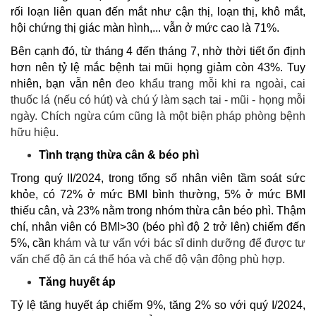
rối loạn liên quan đến mắt như cận thị, loạn thị, khô mắt,
hội chứng thị giác màn hình,... vẫn ở mức cao là 71%.
Bên cạnh đó, từ tháng 4 đến tháng 7, nhờ thời tiết ổn định
hơn nên tỷ lệ mắc bệnh tai mũi họng giảm còn 43%. Tuy
nhiên, bạn vẫn nên
đeo khẩu trang mỗi khi ra ngoài, cai
thuốc lá (nếu có hút) và chú ý làm sạch tai - mũi - họng mỗi
ngày. Chích ngừa cúm cũng là một biện pháp phòng bệnh
hữu hiệu.
Tình trạng thừa cân & béo phì
Trong quý II/2024, trong tổng số nhân viên tầm soát sức
khỏe, có 72% ở mức BMI bình thường, 5% ở mức BMI
thiếu cân, và 23% nằm trong nhóm thừa cân béo phì. Thậm
chí, nhân viên có BMI>30 (béo phì độ 2 trở lên) chiếm đến
5%, cần
khám và tư vấn với bác sĩ dinh dưỡng để được tư
vấn chế độ ăn cá thể hóa và chế độ vận động phù hợp.
Tăng huyết áp
Tỷ lệ tăng huyết áp chiếm 9%, tăng 2% so với quý I/2024,