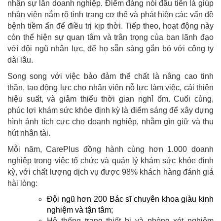
nhân sự lẫn doanh nghiệp. Điểm đáng nói đầu tiên là giúp
nhân viên nắm rõ tình trạng cơ thể và phát hiện các vấn đề
bệnh tiềm ẩn để điều trị kịp thời. Tiếp theo, hoạt động này
còn thể hiện sự quan tâm và trân trọng của ban lãnh đạo
với đội ngũ nhân lực, để họ sẵn sàng gắn bó với công ty
dài lâu.
Song song với việc bảo đảm thể chất là nâng cao tinh
thần, tạo động lực cho nhân viên nỗ lực làm việc, cải thiện
hiệu suất, và giảm thiểu thời gian nghỉ ốm. Cuối cùng,
phúc lợi khám sức khỏe định kỳ là điểm sáng để xây dựng
hình ảnh tích cực cho doanh nghiệp, nhằm gìn giữ và thu
hút nhân tài.
Mỗi năm, CarePlus đồng hành cùng hơn 1.000 doanh
nghiệp trong việc tổ chức và quản lý khám sức khỏe định
kỳ, với chất lượng dịch vụ được 98% khách hàng đánh giá
hài lòng:
Đội ngũ hơn 200 Bác sĩ chuyên khoa giàu kinh
nghiệm và tận tâm;
Hệ thống trang thiết bị và phòng xét nghiệm