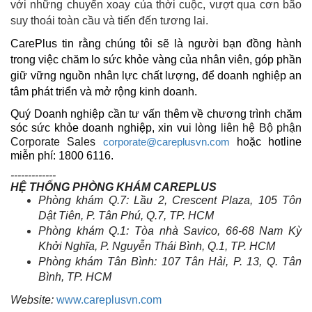
với những chuyển xoay của thời cuộc, vượt qua cơn bão
suy thoái toàn cầu và tiến đến tương lai.
CarePlus tin rằng chúng tôi sẽ là người bạn đồng hành
trong việc chăm lo sức khỏe vàng của nhân viên, góp phần
giữ vững nguồn nhân lực chất lượng, để doanh nghiệp an
tâm phát triển và mở rộng kinh doanh.
Quý Doanh nghiệp cần tư vấn thêm về chương trình chăm
sóc sức khỏe doanh nghiệp, xin vui lòng
liên hệ Bộ phận
Corporate Sales
hoặc hotline
corporate@careplusvn.com
miễn phí: 1800 6116.
-------------
HỆ THỐNG PHÒNG KHÁM CAREPLUS
Phòng khám Q.
7: L
ầu 2, Crescent Plaza, 105 Tôn
Dật Tiên, P. Tân Phú, Q.7, TP. HCM
Phòng khám
Q.
1
: T
òa nhà Savico, 66-68 Nam Kỳ
Khởi Nghĩa, P. Nguyễn Thái Bình,
Q.
1,
TP. HCM
Phòng khám Tân Bình
:
107 Tân Hải,
P.
13, Q. Tân
Bình, TP. HCM
Website:
www.careplusvn.com