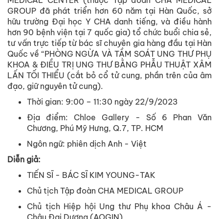
MEDICAL CENTER (
thuộc
Tập
đoàn
CHA MEDICAL
GROUP
đã
phát
triển
hơn
60
năm
tại
Hàn Quốc,
sở
hữu
trường
Đại
học
Y CHA
danh
tiếng
,
và
điều
hành
hơn
90
bệnh
viện
tại
7
quốc
gia
)
tổ
chức
buổi
chia
sẻ
,
tư
vấn
trực
tiếp
từ
bác
sĩ
chuyên
gia
hàng
đầu
tại
Hàn
Quốc
về
“PHÒNG NGỪA VÀ TẦM SOÁT UNG THƯ PHỤ
KHOA & ĐIỀU TRỊ UNG THƯ BẰNG PHẪU THUẬT XÂM
LẤN TỐI THIỂU (
cắt
bỏ
cổ
tử
cung
,
phần
trên
của
âm
đạo
,
giữ
nguyên
tử
cung
).
Thời
gian
: 9:00 – 11:30
ngày
22/9/2023
Địa
điểm
: Chloe Gallery -
Số
6 Phan Văn
Chương
,
Phú
Mỹ
Hưng
, Q.7, TP. HCM
Ngôn
ngữ
:
phiên
dịch
Anh - Việt
Diễn
giả
:
TIẾN SĨ - BÁC SĨ KIM YOUNG-TAK
Chủ
tịch
Tập
đoàn
CHA MEDICAL GROUP
Chủ
tịch
Hiệp
hội
Ung
thư
Phụ
khoa Châu Á -
Châu
Đại
Dương
(AOGIN)