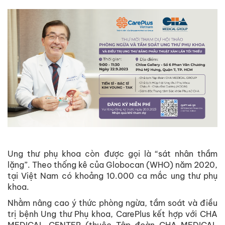
Ung
thư
phụ
khoa
còn
được
gọi
là
“
sát
nhân
thầm
lặng
”.
Theo
thống
kê
của
Globocan
(WHO)
năm
2020,
tại
Việt Nam
có
khoảng
10.000 ca
mắc
ung
thư
phụ
khoa.
Nhằm
nâng
cao
ý
thức
phòng
ngừa
,
tầm
soát
và
điều
trị
bệnh
Ung
thư
Phụ
khoa, CarePlus
kết
hợp
với
CHA