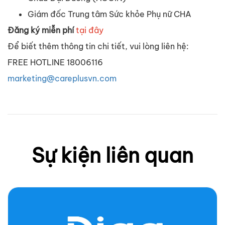
Giám
đốc
Trung
tâm
Sức
khỏe
Phụ
nữ
CHA
Đăng
ký
miễn
phí
tại
đây
Để
biết
thêm
thông
tin chi
tiết
,
vui
lòng
liên
hệ
:
FREE HOTLINE 18006116
marketing@careplusvn.com
Sự kiện liên quan