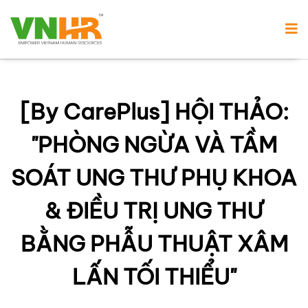
[By CarePlus] HỘI THẢO:
"PHÒNG NGỪA VÀ TẦM
SOÁT UNG THƯ PHỤ KHOA
& ĐIỀU TRỊ UNG THƯ
BẰNG PHẪU THUẬT XÂM
LẤN TỐI THIỂU"