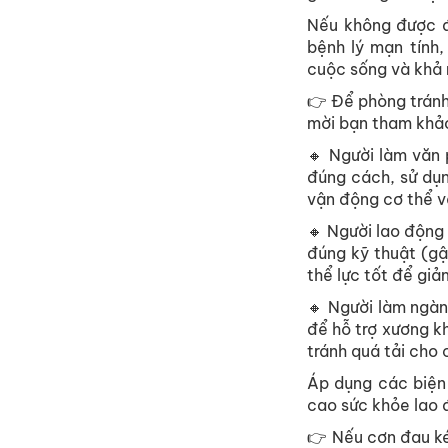
Nếu không được đ
bệnh lý mạn tính
cuộc sống và khả 
👉 Để phòng tránh
mời bạn tham khảo
🔸 Người làm văn 
đúng cách, sử dụn
vận động cơ thể và
🔸 Người lao động
đúng kỹ thuật (gập
thể lực tốt để gi
🔸 Người làm ngàn
để hỗ trợ xương k
tránh quá tải cho 
Áp dụng các biện
cao sức khỏe lao 
👉 Nếu cơn đau ké