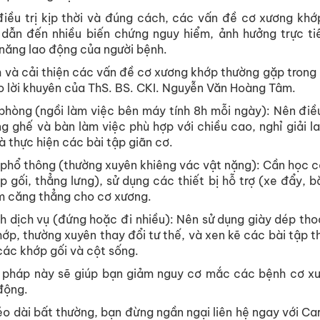
iều trị kịp thời và đúng cách, các vấn đề cơ xương khớp
, dẫn đến nhiều biến chứng nguy hiểm, ảnh hưởng trực ti
năng lao động của người bệnh.
 và cải thiện các vấn đề cơ xương khớp thường gặp trong q
 lời khuyên của ThS. BS. CKI. Nguyễn Văn Hoàng Tâm.
phòng (ngồi làm việc bên máy tính 8h mỗi ngày): Nên điều
g ghế và bàn làm việc phù hợp với chiều cao, nghỉ giải l
 thực hiện các bài tập giãn cơ.
 phổ thông (thường xuyên khiêng vác vật nặng): Cần học 
 gối, thẳng lưng), sử dụng các thiết bị hỗ trợ (xe đẩy, bă
ảm căng thẳng cho cơ xương.
h dịch vụ (đứng hoặc đi nhiều): Nên sử dụng giày dép tho
hớp, thường xuyên thay đổi tư thế, và xen kẽ các bài tập t
các khớp gối và cột sống.
 pháp này sẽ giúp bạn giảm nguy cơ mắc các bệnh cơ x
động.
o dài bất thường, bạn đừng ngần ngại liên hệ ngay với Ca