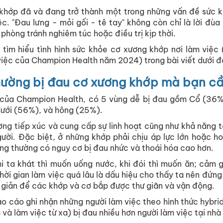
 khớp đã và đang trở thành một trong những vấn đề sức k
c. "Đau lưng - mỏi gối - tê tay" không còn chỉ là lời đùa
phòng tránh nghiêm túc hoặc điều trị kịp thời.
tìm hiểu tình hình sức khỏe cơ xương khớp nơi làm việc
việc của Champion Health năm 2024) trong bài viết dưới đ
hường bị đau cơ xương khớp mà bạn cầ
 của Champion Health, có 5 vùng dễ bị đau gồm Cổ (36%)
dưới (56%), và hông (25%).
ương tiếp xúc và cung cấp sự linh hoạt cũng như khả năng 
ười. Đặc biệt, ở những khớp phải chịu áp lực lớn hoặc h
hông thường có nguy cơ bị đau nhức và thoái hóa cao hơn.
i ta khát thì muốn uống nước, khi đói thì muốn ăn; cảm 
ời gian làm việc quá lâu là dấu hiệu cho thấy ta nên đứng 
giản để các khớp và cơ bắp được thư giãn và vận động.
o cáo ghi nhận những người làm việc theo hình thức hybrid
 và làm việc từ xa) bị đau nhiều hơn người làm việc tại n