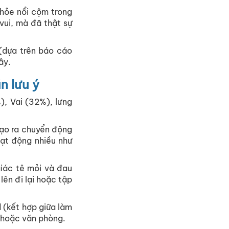
hỏe nổi cộm trong
 vui, mà đã thật sự
 (dựa trên báo cáo
ây.
n lưu ý
, Vai (32%), lưng
tạo ra chuyển động
oạt động nhiều như
giác tê mỏi và đau
lên đi lại hoặc tập
 (kết hợp giữa làm
hà hoặc văn phòng.