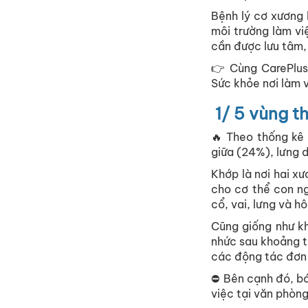
Bệnh lý cơ xương
môi trường làm việ
cần được lưu tâm, 
👉 Cùng CarePlus 
Sức khỏe nơi làm 
1/ 5 vùng t
🔥 Theo thống kê
giữa (24%), lưng 
Khớp là nơi hai x
cho cơ thể con ng
cổ, vai, lưng và 
Cũng giống như kh
nhức sau khoảng th
các động tác đơn 
⛔ Bên cạnh đó, bá
việc tại văn phòng