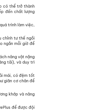
 có thể trở thành
ếp đến chất lượng
uá trình làm việc,
 chỉnh tư thế ngồi
ao ngắn mỗi giờ để
cách nâng vật nặng
ng tải), và duy trì
ải mái, có đệm tốt
hư giãn cơ chân để
ương khớp và nâng
rePlus để được đội