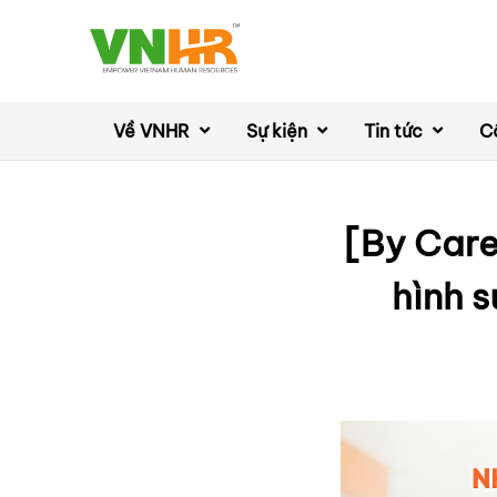
Về VNHR
Sự kiện
Tin tức
C
[By Care
hình 