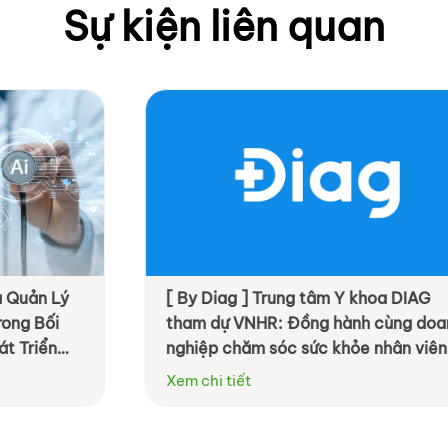
Sự kiện liên quan
ung tâm Y khoa DIAG
[ By Livwell ] OneHealth
 Đồng hành cùng doanh
định nghĩa phúc lợi do
c sức khỏe nhân viên
Hệ sinh thái Sức khỏe T
ệu quả hơn
Xem chi tiết