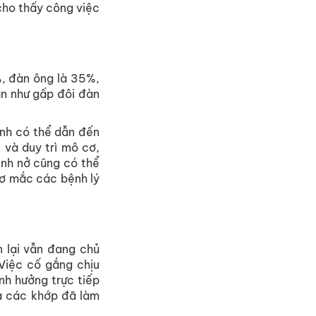
cho thấy công việc
%, đàn ông là 35%,
ần như gấp đôi đàn
inh có thể dẫn đến
 và duy trì mô cơ,
inh nở cũng có thể
cơ mắc các bệnh lý
n lại vẫn đang chủ
 Việc cố gắng chịu
h hưởng trực tiếp
à các khớp đã làm