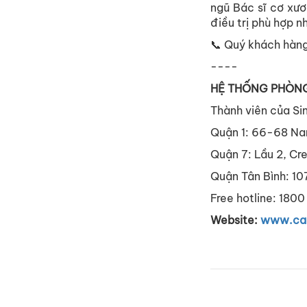
ngũ Bác sĩ cơ xươ
điều trị phù hợp n
📞 Quý khách hàng 
----
HỆ THỐNG PHÒN
Thành viên của Si
Quận 1: 66-68 Nam
Quận 7: Lầu 2, Cre
Quận Tân Bình: 107
Free hotline: 1800
Website:
www.car