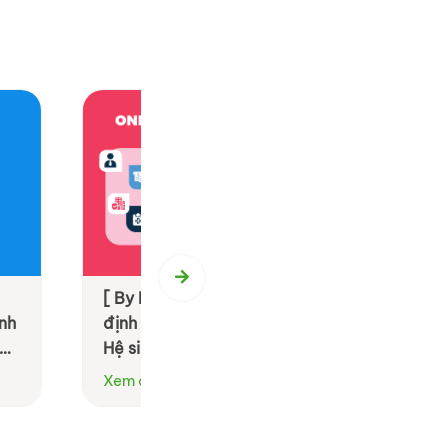
 by LivWell: Tái
[ By BS Group ] BS Event Agenc
anh nghiệp bằng
Hành trình 20 năm tận tâm kiến
oàn diện
M.I.C.E & Team Building
Xem chi tiết