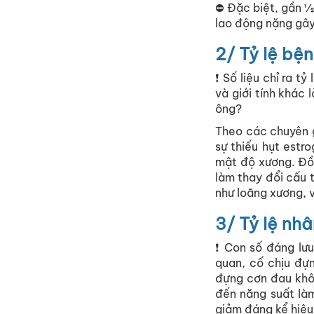
⛔ Đặc biệt, gần ½
lao động nặng gây
2/ Tỷ lệ bện
❗ Số liệu chỉ ra 
và giới tính khác
ông?
Theo các chuyên g
sự thiếu hụt estr
mật độ xương. Đồn
làm thay đổi cấu 
như loãng xương, v
3/ Tỷ lệ nh
❗ Con số đáng lưu
quan, cố chịu đựn
đựng cơn đau khô
đến năng suất là
giảm đáng kể hiệu