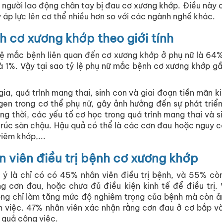
 người lao động chân tay bị đau cơ xương khớp. Điều này 
 áp lực lên cơ thể nhiều hơn so với các ngành nghề khác.
h cơ xương khớp theo giới tính
tỷ lệ mắc bệnh liên quan đến cơ xương khớp ở phụ nữ là 64
 là 1%. Vậy tại sao tỷ lệ phụ nữ mắc bệnh cơ xương khớp g
ia, quá trình mang thai, sinh con và giai đoạn tiền mãn k
ogen trong cơ thể phụ nữ, gây ảnh hưởng đến sự phát triển
g thời, các yếu tố cơ học trong quá trình mang thai và s
trúc sàn chậu. Hậu quả có thể là các cơn đau hoặc nguy 
iêm khớp,...
ân viên điều trị bệnh cơ xương khớp
 ý là chỉ có có 45% nhân viên điều trị bệnh, và 55% cò
g cơn đau, hoặc chưa đủ điều kiện kinh tế để điều trị.
ng chỉ làm tăng mức độ nghiêm trọng của bệnh mà còn ản
m việc. 47% nhân viên xác nhận rằng cơn đau ở cơ bắp v
 quả công việc.