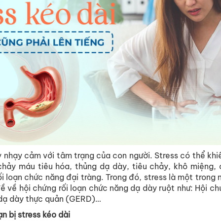
ỳ
nhạy
cảm
với
tâm
trạng
của
con
người
. Stress
có
thể
khi
chảy
máu
tiêu
hóa
,
thủng
dạ
dày
,
tiêu
chảy
,
khô
miệng
,
ối
loạn
chức
năng
đại
tràng
. Trong
đó
, stress
là
một
trong
đề
về
hội
chứng
rối
loạn
chức
năng
dạ
dày
ruột
như
:
Hội
ch
dạ
dày
thực
quản
(GERD)…
ạn
bị
stress
kéo
dài