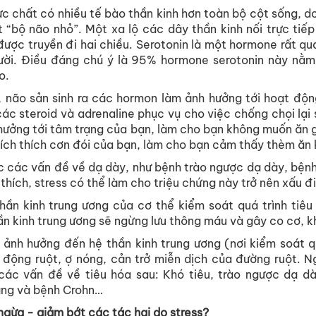
ực
chất
có
nhiều
tế
bào
thần
kinh
hơn
toàn
bộ
cột
sống
, d
t
“
bộ
não
nhỏ
”.
Một
xa
lộ
các
dây
thần
kinh
nối
trực
tiếp
được
truyền
đi
hai
chiều
. Serotonin
là
một
hormone
rất
qu
ười
.
Điều
đáng
chú
ý
là
95% hormone serotonin
này
nằm
o
.
,
não
sản
sinh
ra
các
hormon
làm
ảnh
hưởng
tới
hoạt
độn
các
steroid
và
adrenaline
phục
vụ
cho
việc
chống
chọi
lại
hưởng
tới
tâm
trạng
của
bạn
,
làm
cho
bạn
không
muốn
ăn
g
ích
thích
cơn
đói
của
bạn
,
làm
cho
bạn
cảm
thấy
thèm
ăn
c
các
vấn
đề
về
dạ
dày
,
như
bệnh
trào
ngược
dạ
dày
,
bện
thích
, stress
có
thể
làm
cho
triệu
chứng
này
trở
nên
xấu
đi
thần
kinh
trung
ương
của
cơ
thể
kiểm
soát
quá
trình
tiêu
ần
kinh
trung
ương
sẽ
ngừng
lưu
thông
máu
và
gây
co
cơ
,
k
ảnh
hưởng
đến
hệ
thần
kinh
trung
ương
(
nơi
kiểm
soát
q
động
ruột
, ợ
nóng
,
cản
trở
miễn
dịch
của
đường
ruột
.
N
các
vấn
đề
về
tiêu
hóa
sau
: Khó
tiêu
,
trào
ngược
dạ
d
àng
và
bệnh
Crohn…
ngừa
-
giảm
bớt
các
tác
hại
do stress?