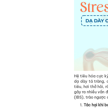
Hệ
tiêu
hóa
cực
k
dạ
dày
tá
tràng
,
tiêu
,
hơi
thở
hôi
,
r
gây
ra
nhiều
vấn
(IBS),
trào
ngược
Tác
hại
khi
b