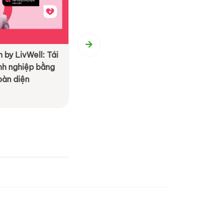
 by LivWell: Tái
[ By BS Group ] BS Event Agenc
anh nghiệp bằng
Hành trình 20 năm tận tâm kiến
oàn diện
M.I.C.E & Team Building
Xem chi tiết