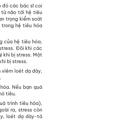
o
đó
các
bác
sĩ
coi
từ
não
tới
hệ
tiêu
an
trọng
kiểm
soát
trong
hệ
tiêu
hóa
g
của
hệ
tiêu
hóa
,
stress.
Đôi
khi
các
ì
khi
bị
stress. Một
khi
bị
stress.
h
viêm
loét
dạ
dày
,
.
hóa
.
Nếu
bạn
quá
hó
tiêu
.
uá
trình
tiêu
hóa
),
goài
ra
, stress
còn
ày
,
loét
dạ
dày-tá