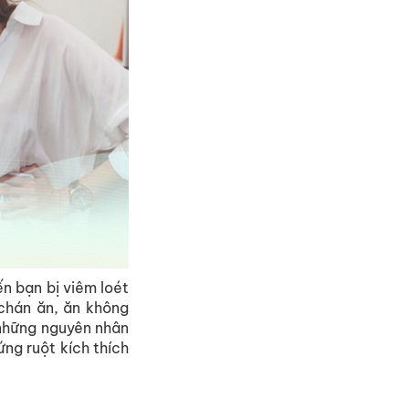
ến
bạn
bị
viêm
loét
chán
ăn
,
ăn
không
những
nguyên
nhân
ứng
ruột
kích
thích