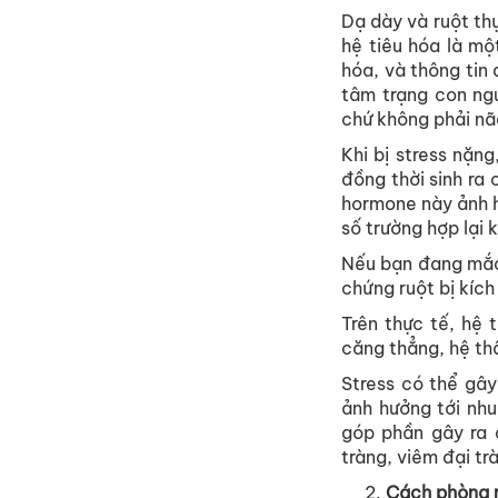
Dạ
dày
và
ruột
th
hệ
tiêu
hóa
là
mộ
hóa
,
và
thông
tin
tâm
trạng
con
ng
chứ
không
phải
nã
Khi
bị
stress
nặng
đồng
thời
sinh
ra
hormone
này
ảnh
số
trường
hợp
lại
k
Nếu
bạn
đang
mắ
chứng
ruột
bị
kích
Trên
thực
tế
,
hệ
căng
thẳng
,
hệ
th
Stress
có
thể
gây
ảnh
hưởng
tới
nhu
góp
phần
gây
ra
tràng
,
viêm
đại
tr
Cách
phòng