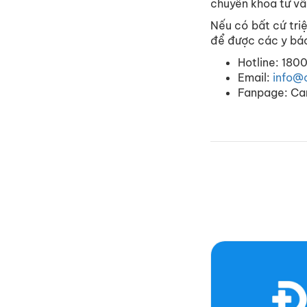
chuyên
khoa
tư
vấ
Nếu
có
bất
cứ
tri
để
được
các
y
bá
Hotline: 180
Email:
info@
Fanpage
: Ca