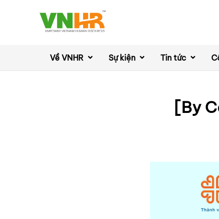
Về VNHR
Sự kiện
Tin tức
C
[By C