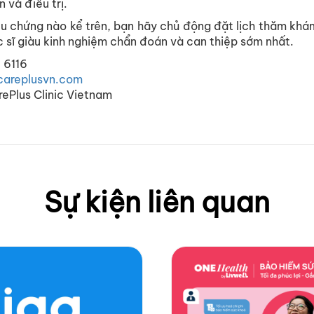
n
và
điều
trị
.
ệu
chứng
nào
kể
trên
,
bạn
hãy
chủ
động
đặt
lịch
thăm
khá
c
sĩ
giàu
kinh
nghiệm
chẩn
đoán
và
can
thiệp
sớm
nhất
.
0 6116
careplusvn.com
rePlus Clinic Vietnam
Sự kiện liên quan