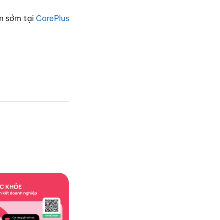
m
sớm
tại
CarePlus