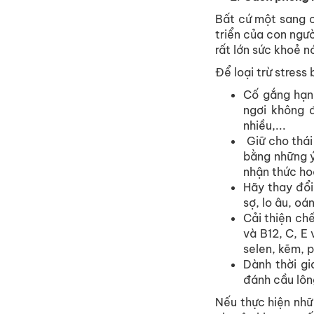
Bất
cứ
một
sang
triển
của
con
ngườ
rất
lớn
sức
khoẻ
n
Để
loại
trừ
stress
Cố
gắng
h
ạn
ngơi
không
nhiều
,...
Giữ
cho
thái
b
ằng
n
hững
n
hận
t
hức
h
o
Hãy
thay
đổi
sợ
, lo
âu
,
oá
Cải
thiện
ch
và
B12, C, E
selen
,
kẽm
, 
Dành
thời
gi
đánh
cầu
lôn
Nếu
thực
hiện
nhữ