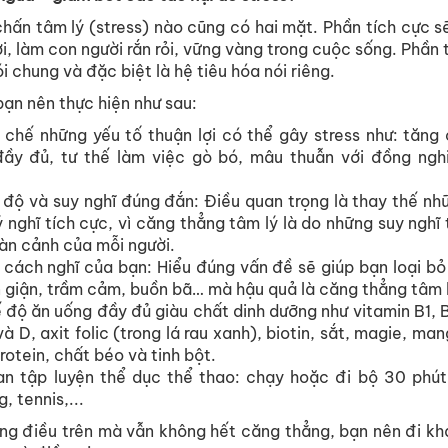
chấn
tâm
lý
(stress)
nào
cũng
có
hai
mặt
.
Phần
tích
cực
s
i
,
làm
con
người
rắn
rỏi
,
vững
vàng
trong
cuộc
sống
.
Phần
ói
chung
và
đặc
biệt
là
hệ
tiêu
hóa
nói
riêng
.
bạn
nên
thực
hiện
như
sau
:
chế
những
yếu
tố
thuận
lợi
có
thể
gây
stress
như
:
tăng
đầy
đủ
,
tư
thế
làm
việc
gò
bó
,
mâu
thuẫn
với
đồng
ngh
độ
và
suy
nghĩ
đúng
đắn
:
Điều
q
uan
t
rọng
l
à
t
hay
t
hế
n
h
ý
n
ghĩ
t
ích
c
ực
,
v
ì
c
ăng
t
hẳng
t
âm
l
ý
l
à
do
n
hững
s
uy
n
ghĩ
àn
c
ảnh
c
ủa
m
ỗi
n
gười
.
cách
nghĩ
của
bạn
:
Hiểu
đúng
vấn
đề
sẽ
giúp
bạn
loại
bỏ
n
giận
,
trầm
cảm
,
buồn
bã
…
mà
hậu
quả
là
căng
thẳng
tâm
ế
độ
ăn
uống
đầy
đủ
giàu
chất
dinh
dưỡng
như
vitamin B1, 
và
D,
axit
folic (
trong
lá
rau
xanh
), biotin,
sắt
,
magie
,
man
protein,
chất
béo
và
tinh
bột
.
an
tập
luyện
thể
dục
thể
thao
:
c
hạy
hoặc
đi
bộ
30
phút
g
,
tennis,...
ng
điều
trên
mà
vẫn
không
hết
căng
thẳng
,
bạn
nên
đi
kh