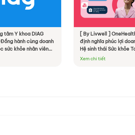
ung tâm Y khoa DIAG
[ By Livwell ] OneHealth
 Đồng hành cùng doanh
định nghĩa phúc lợi do
c sức khỏe nhân viên
Hệ sinh thái Sức khỏe T
ệu quả hơn
Xem chi tiết