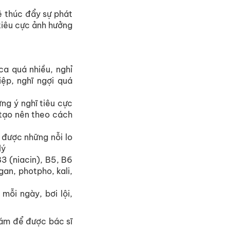
ẽ
thúc
đẩy
sự
phát
tiêu
cực
ảnh
hưởng
ca
quá
nhiều
,
nghỉ
iệp
,
nghĩ
ngợi
quá
ững
ý
n
ghĩ
t
iêu
c
ực
t
ạo
n
ên
t
heo
c
ách
được
những
nỗi
lo
lý
B3 (niacin), B5, B6
gan
,
photpho
, kali,
mỗi
ngày
,
bơi
l
ội
,
ám
để
được
bác
sĩ