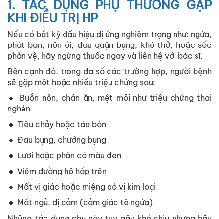
1. TÁC DỤNG PHỤ THƯỜNG GẶP
KHI ĐIỀU TRỊ HP
Nếu có bất kỳ dấu hiệu dị ứng nghiêm trọng như: ngứa,
phát ban, nôn ói, đau quặn bụng, khó thở, hoặc sốc
phản vệ, hãy ngừng thuốc ngay và liên hệ với bác sĩ.
Bên cạnh đó, trong đa số các trường hợp, người bệnh
sẽ gặp một hoặc nhiều triệu chứng sau:
🔸 Buồn nôn, chán ăn, mệt mỏi như triệu chứng thai
nghén
🔸 Tiêu chảy hoặc táo bón
🔸 Đau bụng, chướng bụng
🔸 Lưỡi hoặc phân có màu đen
🔸 Viêm đường hô hấp trên
🔸 Mất vị giác hoặc miệng có vị kim loại
🔸 Mất ngủ, dị cảm (cảm giác tê ngứa)
Những tác dụng phụ này tuy gây khó chịu nhưng hầu