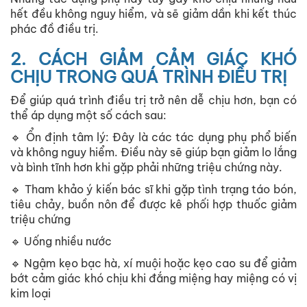
hết đều không nguy hiểm, và sẽ giảm dần khi kết thúc
phác đồ điều trị.
2. CÁCH GIẢM CẢM GIÁC KHÓ
CHỊU TRONG QUÁ TRÌNH ĐIỀU TRỊ
Để giúp quá trình điều trị trở nên dễ chịu hơn, bạn có
thể áp dụng một số cách sau:
🔹 Ổn định tâm lý: Đây là các tác dụng phụ phổ biến
và không nguy hiểm. Điều này sẽ giúp bạn giảm lo lắng
và bình tĩnh hơn khi gặp phải những triệu chứng này.
🔹 Tham khảo ý kiến bác sĩ khi gặp tình trạng táo bón,
tiêu chảy, buồn nôn để được kê phối hợp thuốc giảm
triệu chứng
🔹 Uống nhiều nước
🔹 Ngậm kẹo bạc hà, xí muội hoặc kẹo cao su để giảm
bớt cảm giác khó chịu khi đắng miệng hay miệng có vị
kim loại