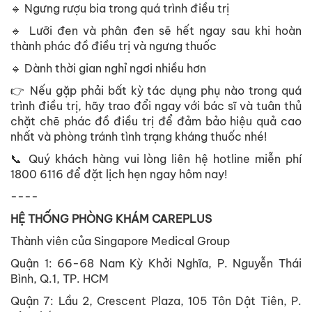
🔹 Ngưng rượu bia trong quá trình điều trị
🔹 Lưỡi đen và phân đen sẽ hết ngay sau khi hoàn
thành phác đồ điều trị và ngưng thuốc
🔹 Dành thời gian nghỉ ngơi nhiều hơn
👉 Nếu gặp phải bất kỳ tác dụng phụ nào trong quá
trình điều trị, hãy trao đổi ngay với bác sĩ và tuân thủ
chặt chẽ phác đồ điều trị để đảm bảo hiệu quả cao
nhất và phòng tránh tình trạng kháng thuốc nhé!
📞 Quý khách hàng vui lòng liên hệ hotline miễn phí
1800 6116 để đặt lịch hẹn ngay hôm nay!
----
HỆ THỐNG PHÒNG KHÁM CAREPLUS
Thành viên của Singapore Medical Group
Quận 1: 66-68 Nam Kỳ Khởi Nghĩa, P. Nguyễn Thái
Bình, Q.1, TP. HCM
Quận 7: Lầu 2, Crescent Plaza, 105 Tôn Dật Tiên, P.