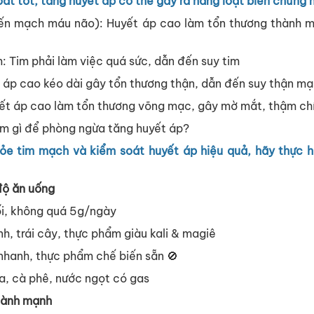
át tốt, tăng huyết áp có thể gây ra hàng loạt biến chứng 
biến mạch máu não): Huyết áp cao làm tổn thương thành 
: Tim phải làm việc quá sức, dẫn đến suy tim
t áp cao kéo dài gây tổn thương thận, dẫn đến suy thận mạ
Huyết áp cao làm tổn thương võng mạc, gây mờ mắt, thậm ch
àm gì để phòng ngừa tăng huyết áp?
ỏe tim mạch và kiểm soát huyết áp hiệu quả, hãy thực h
độ ăn uống
ối, không quá 5g/ngày
nh, trái cây, thực phẩm giàu kali & magiê
 nhanh, thực phẩm chế biến sẵn 🚫
ia, cà phê, nước ngọt có gas
 lành mạnh