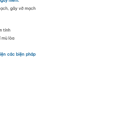
nguy hiểm:
mạch, gây vỡ mạch
n tính
í mù lòa
iện các biện pháp