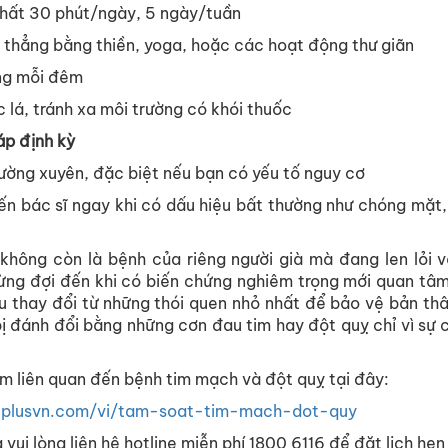
 nhất 30 phút/ngày, 5 ngày/tuần
 thẳng bằng thiền, yoga, hoặc các hoạt động thư giãn
ếng mỗi đêm
 lá, tránh xa môi trường có khói thuốc
áp định kỳ
ường xuyên, đặc biệt nếu bạn có yếu tố nguy cơ
ến bác sĩ ngay khi có dấu hiệu bất thường như chóng mặt
 không còn là bệnh của riêng người già mà đang len lỏi 
Đừng đợi đến khi có biến chứng nghiêm trọng mới quan tâ
 thay đổi từ những thói quen nhỏ nhất để bảo vệ bản thâ
bị đánh đổi bằng những cơn đau tim hay đột quỵ chỉ vì sự 
ám liên quan đến bệnh tim mạch và đột quỵ tại đây:
eplusvn.com/vi/tam-soat-tim-mach-dot-quy
vui lòng liên hệ hotline miễn phí 1800 6116 để đặt lịch hẹ