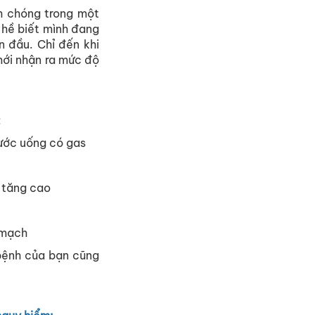
h chóng trong một
 hề biết mình đang
n đầu. Chỉ đến khi
mới nhận ra mức độ
:
nước uống có gas
p tăng cao
m mạch
 bệnh của bạn cũng