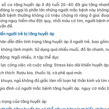
, số ca tăng huyết áp ở độ tuổi 25-40 đã gia tăng nhan
 đáng lo ngại là phần lớn những người mắc bệnh này không
 bởi bệnh thường không có triệu chứng rõ ràng ở giai đoạ
hứng nguy hiểm như đột quỵ, nhồi máu cơ tim, người bệnh 
vấn đề.
ến người trẻ bị tăng huyết áp
hân dẫn đến tình trạng tăng huyết áp ở người trẻ, bao gồm
 không lành mạnh: Sử dụng quá nhiều muối, đồ ăn nhanh, 
ận động: Ngồi nhiều, ít tập thể dục
 lực công việc và cuộc sống: Stress kéo dài khiến huyết á
ch thích: Rượu bia, thuốc lá, cà phê quá mức
 khuya, ngủ không đủ giấc làm rối loạn hệ thần kinh và ti
 gia đình có người mắc bệnh tăng huyết áp, nguy cơ mắc
 trọng của tăng huyết áp