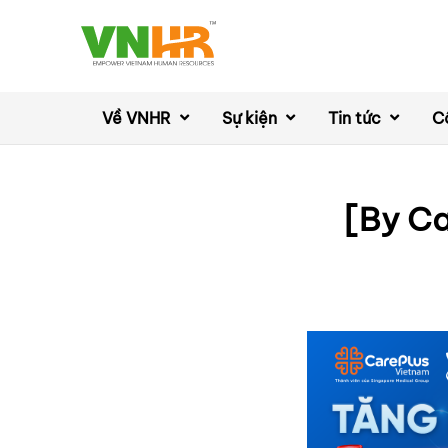
Về VNHR
Sự kiện
Tin tức
C
[By Ca