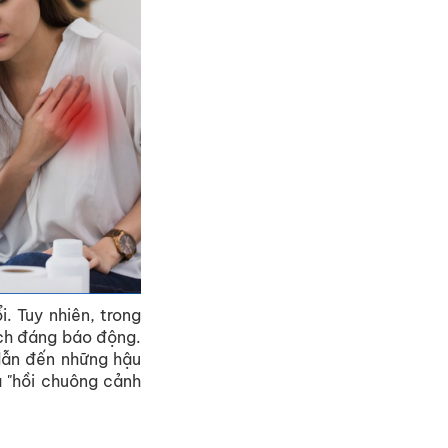
. Tuy nhiên, trong
ch đáng báo động.
dẫn đến những hậu
à "hồi chuông cảnh