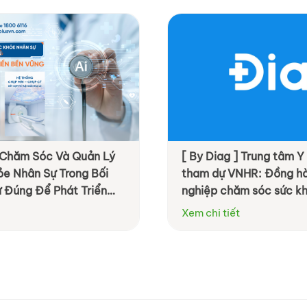
] Chăm Sóc Và Quản Lý
[ By Diag ] Trung tâm 
ỏe Nhân Sự Trong Bối
tham dự VNHR: Đồng h
ư Đúng Để Phát Triển
nghiệp chăm sóc sức kh
chủ động và hiệu quả h
Xem chi tiết