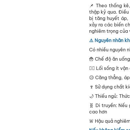
📌 Theo thống kê
thập kỷ qua. Điều
bị tăng huyết áp,
xảy ra các biến c
nghiêm trọng của 
⚠️ Nguyên nhân khi
Có nhiều nguyên n
🍟 Chế độ ăn uống
🏃‍♂️ Lối sống ít v
😥 Căng thẳng, áp
🍷 Sử dụng chất kí
🌙 Thiếu ngủ: Thức
🧬 Di truyền: Nếu
cao hơn
🚨 Hậu quả nghiêm