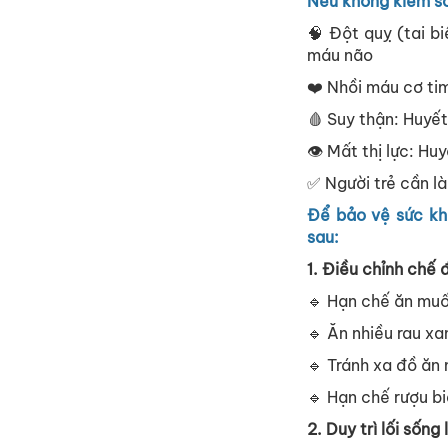
Nếu không kiểm so
🧠 Đột quỵ (tai 
máu não
❤️ Nhồi máu cơ tim
🩸 Suy thận: Huyế
👁️ Mất thị lực: 
✅ Người trẻ cần l
Để bảo vệ sức kh
sau:
1. Điều chỉnh chế 
🔹 Hạn chế ăn mu
🔹 Ăn nhiều rau xa
🔹 Tránh xa đồ ăn
🔹 Hạn chế rượu b
2. Duy trì lối sống