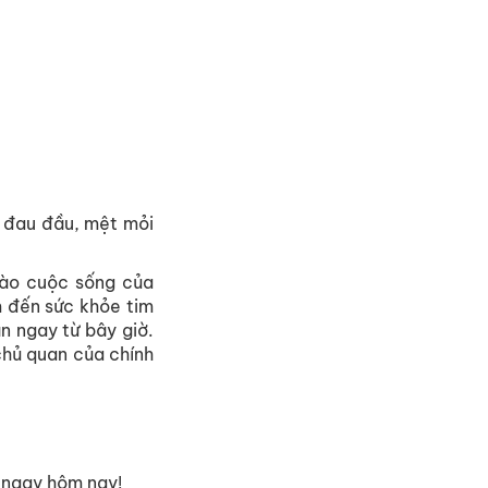
, đau đầu, mệt mỏi
vào cuộc sống của
m đến sức khỏe tim
n ngay từ bây giờ.
chủ quan của chính
n ngay hôm nay!