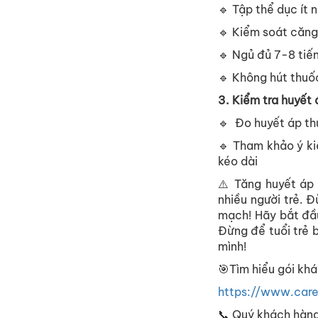
🔹 Tập thể dục ít
🔹 Kiểm soát căng
🔹 Ngủ đủ 7-8 ti
🔹 Không hút thuốc
3. Kiểm tra huyết 
🔹 Đo huyết áp th
🔹 Tham khảo ý ki
kéo dài
⚠️ Tăng huyết áp
nhiều người trẻ. 
mạch! Hãy bắt đầu
Đừng để tuổi trẻ 
mình!
🎯Tìm hiểu gói kh
https://www.car
📞 Quý khách hàng 