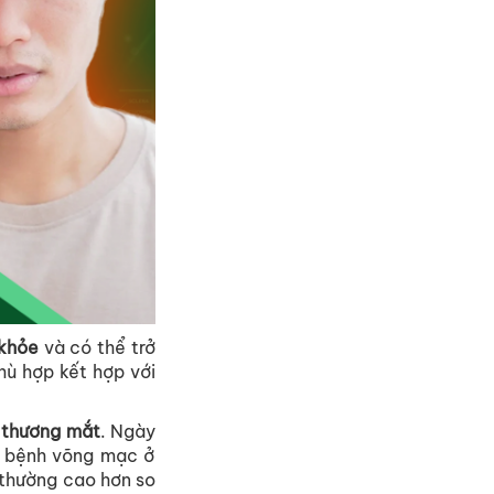
khỏe
và
có
thể
trở
hù
hợp
kết
hợp
với
thương
mắt
.
Ngày
bệnh
võng
mạc
ở
thường
cao
hơn
so