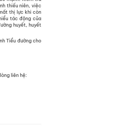
anh
thiếu
niên
,
việc
mất
thị
lực
khi
còn
hiểu
tác
động
của
đường
huyết
,
huyết
nh
Tiểu
đường
cho
lò
ng
l
i
ên
h
ệ
: