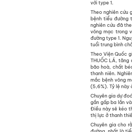
với
type 1.
Theo
nghiên
cứu
bệnh
tiểu
đường
t
nghiên
cứu
đã
th
võng
mạc
trong
đường
type 1. Ng
tuổi
trung
bình
ch
Theo Viện Quốc
g
THUỐC LÁ,
tăng
bão
hoà
,
chất
bé
thanh
niên
.
Nghiê
mắc
bệnh
võng
m
(5,6%).
Tỷ
lệ
này
Chuyên
gia
dự
đo
gần
gấp
ba
lần
và
Điều
này
sẽ
kéo
t
thị
lực
ở
thanh
thi
Chuyên
gia
cho
r
đường
,
nhất
là
tiể