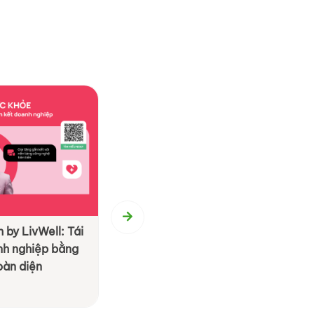
 by LivWell: Tái
[ By BS Group ] BS Event Agenc
anh nghiệp bằng
Hành trình 20 năm tận tâm kiến
oàn diện
M.I.C.E & Team Building
Xem chi tiết