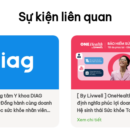
Sự kiện liên quan
ung tâm Y khoa DIAG
[ By Livwell ] OneHealth
 Đồng hành cùng doanh
định nghĩa phúc lợi do
c sức khỏe nhân viên
Hệ sinh thái Sức khỏe T
ệu quả hơn
Xem chi tiết