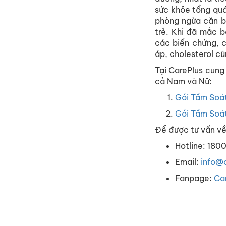
sức
khỏe
tổng
qu
phòng
ngừa
căn
b
trẻ
. Khi
đã
mắc
b
các
biến
chứng
,
áp
, cholesterol
cũ
Tại
CarePlus
cung
cả
Nam
và
Nữ
:
Gói
Tầm
Soá
Gói
Tầm
Soá
Để
được
tư
vấn
v
Hotline: 180
Email:
info@
Fanpage
:
Car