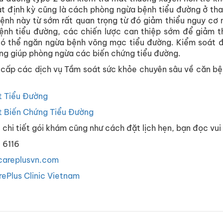
át
định
kỳ
cũng
là
cách
phòng
ngừa
bệnh
tiểu
đường
ở
th
ệnh
này
từ
sớm
rất
quan
trọng
từ
đó
giảm
thiểu
nguy
cơ
ệnh
tiểu
đường
,
các
chiến
lược
can
thiệp
sớm
để
giảm
t
có
thể
ngăn
ngừa
bệnh
võng
mạc
tiểu
đường
.
Kiểm
soát
ng
giúp
phòng
ngừa
các
biến
chứng
tiểu
đường
.
cấp
các
dịch
vụ
Tầm
soát
sức
khỏe
chuyên
sâu
về
căn
bệ
t
Tiểu
Đường
t
Biến
Chứng
Tiểu
Đường
ề
chi
tiết
gói
khám
cũng
như
cách
đặt
lịch
hẹn
,
bạn
đọc
vui
0 6116
careplusvn.com
ePlus Clinic Vietnam