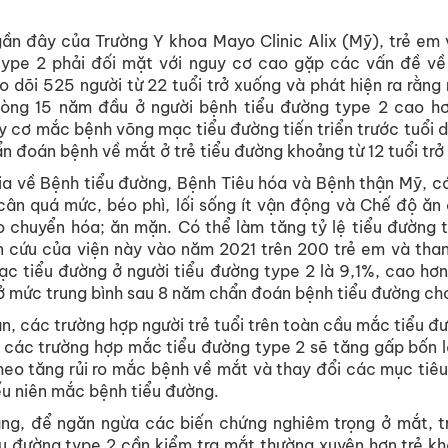
gần
đây
của
Trường Y khoa Mayo Clinic Alix (
Mỹ
),
trẻ
em
ype 2
phải
đối
mặt
với
nguy
cơ
cao
gặp
các
vấn
đề
về
eo
dõi
525
người
từ
22
tuổi
trở
xuống
và
phát
hiện
ra
rằng
vòng
15
năm
đầu
ở
người
bệnh
tiểu
đường
type 2
cao
h
uy
cơ
mắc
bệnh
võng
mạc
tiểu
đường
tiến
triển
trước
tuổi
d
ẩn
đoán
bệnh
về
mắt
ở
trẻ
tiểu
đường
khoảng
từ
12
tuổi
trở
ia
về
Bệnh
tiểu
đường
,
Bệnh
Tiêu
hóa
và
Bệnh
thận
Mỹ
,
c
cân
quá
mức
,
béo
phì
,
lối
sống
ít
vận
động
và
Chế
độ
ăn
o
chuyển
hóa
;
ăn
mặn
.
Có
thể
làm
tăng
tỷ
lệ
tiểu
đường
t
n
cứu
của
viện
này
vào
năm
2021
trên
200
trẻ
em
và
tha
ạc
tiểu
đường
ở
người
tiểu
đường
type 2
là
9,1%,
cao
hơn
ở
mức
trung
bình
sau
8
năm
chẩn
đoán
bệnh
tiểu
đường
ch
án
,
các
trường
hợp
người
trẻ
tuổi
trên
toàn
cầu
mắc
tiểu
đư
các
trường
hợp
mắc
tiểu
đường
type 2
sẽ
tăng
gấp
bốn
heo
tăng
rủi
ro
mắc
bệnh
về
mắt
và
thay
đổi
các
mục
tiêu
ếu
niên
mắc
bệnh
tiểu
đường
.
ằng
,
để
ngăn
ngừa
các
biến
chứng
nghiêm
trọng
ở
mắt
,
t
u
đường
type 2
cần
kiểm
tra
mắt
thường
xuyên
hơn
trẻ
kh