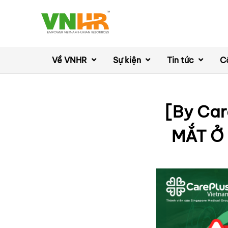
Về VNHR
Sự kiện
Tin tức
C
[By Ca
MẮT Ở