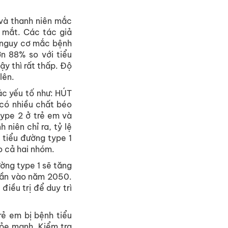
và
thanh
niên
mắc
mắt
. Các
tác
giả
nguy
cơ
mắc
bệnh
ơn
88% so
với
tiểu
ậy
thì
rất
thấp
.
Độ
lên
.
ác
yếu
tố
như
: HÚT
có
nhiều
chất
béo
ype 2 ở
trẻ
em
và
nh
niên
chỉ
ra
,
tỷ
lệ
tiểu
đường
type 1
o
cả
hai
nhóm
.
ờng
type 1
sẽ
tăng
lần
vào
năm
2050.
điều
trị
để
duy
trì
rẻ
em
bị
bệnh
tiểu
ỏe
mạnh
.
Kiểm
tra