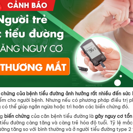
chứng
của
bệnh
tiểu
đường
ảnh
hưởng
rất
nhiều
đến
sức
iểm
cho
người
bệnh
.
Nhưng
nếu
có
phương
pháp
điều
trị
p
g
có
thể
giúp
ngăn
ngừa
hoặc
trì
hoãn
các
biến
chứng
đó
.
g
biến
chứng
của
căn
bệnh
tiểu
đường
là
gây
nguy
cơ
tổn
tiểu
đường
càng
tăng
và
càng
trẻ
hóa
độ
tuổi
.
Tỷ
lệ
mắc
ường
tăng
so
với
bình
thường
và
ở
người
tiểu
đường
type 2