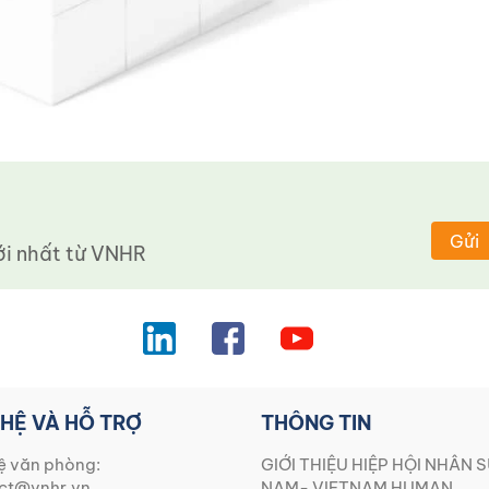
Gửi
 nhất từ ​​VNHR
 HỆ VÀ HỖ TRỢ
THÔNG TIN
ệ văn phòng:
GIỚI THIỆU HIỆP HỘI NHÂN S
ct@vnhr.vn
NAM- VIETNAM HUMAN