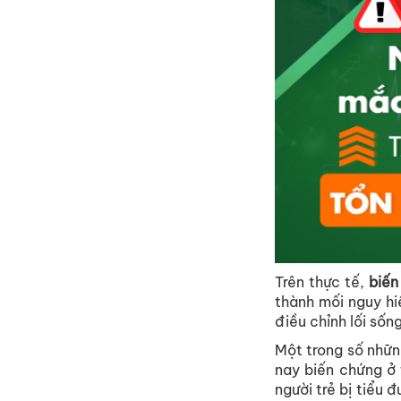
Trên
thực
tế
,
biến
thành
mối
nguy
h
điều
chỉnh
lối
sốn
Một
trong
số
nhữn
nay
biến
chứng
ở
người
trẻ
bị
tiểu
đ