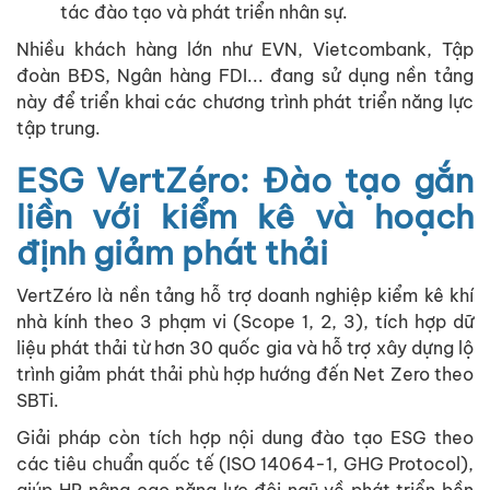
tác đào tạo và phát triển nhân sự.
Nhiều khách hàng lớn như EVN, Vietcombank, Tập
đoàn BĐS, Ngân hàng FDI... đang sử dụng nền tảng
này để triển khai các chương trình phát triển năng lực
tập trung.
ESG VertZéro: Đào tạo gắn
liền với kiểm kê và hoạch
định giảm phát thải
VertZéro là nền tảng hỗ trợ doanh nghiệp kiểm kê khí
nhà kính theo 3 phạm vi (Scope 1, 2, 3), tích hợp dữ
liệu phát thải từ hơn 30 quốc gia và hỗ trợ xây dựng lộ
trình giảm phát thải phù hợp hướng đến Net Zero theo
SBTi.
Giải pháp còn tích hợp nội dung đào tạo ESG theo
các tiêu chuẩn quốc tế (ISO 14064-1, GHG Protocol),
giúp HR nâng cao năng lực đội ngũ về phát triển bền