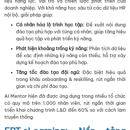
liệu năng lực, vai trò và chiến lược phát triển của
doanh nghiệp. Với khả năng học sâu từ các dữ liệu HR
nội bộ, giải pháp giúp:
Cá nhân hóa lộ trình học tập
:
Đề xuất nội dung
đào tạo phù hợp với từng cá nhân, giúp tăng hiệu
quả học tập và phát triển kỹ năng.
Phát hiện khoảng trống kỹ năng
:
Phân tích dữ liệu
để xác định những kỹ năng còn thiếu, hỗ trợ xây
dựng kế hoạch đào tạo phù hợp.
Tăng tốc đào tạo đội ngũ
:
Đặc biệt hiệu quả
trong khâu onboarding & reskilling, rút ngắn thời
gian và chi phí đào tạo.
AI Mentor hiện đã được ứng dụng trong nhiều tổ chức
có quy mô trên 1.000 nhân viên, rút ngắn thời gian
triển khai chương trình L&D đến 60% so với cách làm
truyền thống.