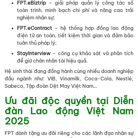
FPT.eBiztrip
– giải pháp quản lý công tác số
toàn trình, minh bạch chi phí và nâng cao trải
nghiệm nhân sự;
FPT.eContract
– hệ thống hợp đồng lao động
điện tử an toàn, tiết kiệm thời gian và đảm bảo
tuân thủ pháp lý;
StayInterview
– công cụ khảo sát và phân tích
để giữ chân nhân tài hiệu quả.
Hệ sinh thái đang đồng hành cùng nhiều doanh nghiệp
đầu ngành như: VIB, Vinamilk, Coca-Cola, Nestlé,
Sabeco, Tập đoàn Dệt May Việt Nam…
Ưu đãi độc quyền tại Diễn
đàn Lao động Việt Nam
2025
FPT dành tặng ưu đãi riêng cho các lãnh đạo nhân sự