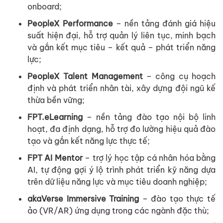
onboard;
PeopleX Performance
– nền tảng đánh giá hiệu
suất hiện đại, hỗ trợ quản lý liên tục, minh bạch
và gắn kết mục tiêu – kết quả – phát triển năng
lực;
PeopleX Talent Management
– công cụ hoạch
định và phát triển nhân tài, xây dựng đội ngũ kế
thừa bền vững;
FPT.eLearning
– nền tảng đào tạo nội bộ linh
hoạt, đa định dạng, hỗ trợ đo lường hiệu quả đào
tạo và gắn kết năng lực thực tế;
FPT AI Mentor
– trợ lý học tập cá nhân hóa bằng
AI, tự động gợi ý lộ trình phát triển kỹ năng dựa
trên dữ liệu năng lực và mục tiêu doanh nghiệp;
akaVerse Immersive Training
– đào tạo thực tế
ảo (VR/AR) ứng dụng trong các ngành đặc thù;