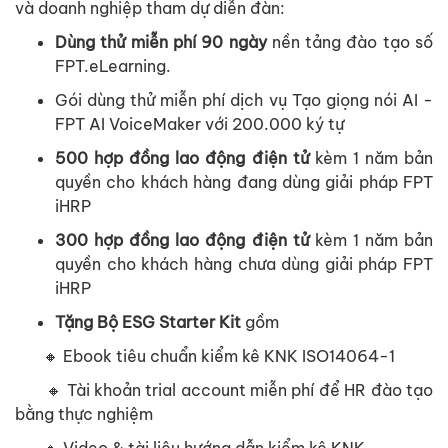
và doanh nghiệp tham dự diễn đàn:
Dùng thử miễn phí 90 ngày
nền tảng đào tạo số
FPT.eLearning.
Gói dùng thử miễn phí dịch vụ Tạo giọng nói AI -
FPT AI VoiceMaker với 200.000 ký tự
500 hợp đồng lao động điện
tử
kèm 1 năm bản
quyền cho khách hàng đang dùng giải pháp FPT
iHRP
300 hợp đồng lao động điện
tử
kèm 1 năm bản
quyền cho khách hàng chưa dùng giải pháp FPT
iHRP
Tặng Bộ ESG Starter Kit
gồm
🔸
Ebook tiêu chuẩn kiểm kê KNK ISO14064-1
🔸 Tài khoản trial account miễn phí để HR đào tạo
bằng thực nghiệm
🔸 Video & tài liệu hướng dẫn kiểm kê KNK