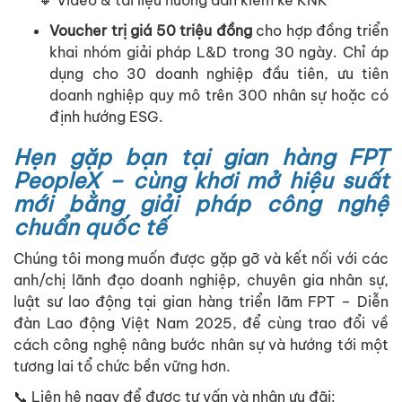
Voucher trị giá 50 triệu đồng
cho hợp đồng triển
khai nhóm giải pháp L&D trong 30 ngày. Chỉ áp
dụng cho
30 doanh nghiệp đầu tiên
, ưu tiên
doanh nghiệp quy mô trên 300 nhân sự hoặc có
định hướng ESG.
Hẹn gặp bạn tại gian hàng FPT
PeopleX – cùng khơi mở hiệu suất
mới bằng giải pháp công nghệ
chuẩn quốc tế
Chúng tôi mong muốn được gặp gỡ và kết nối với các
anh/chị lãnh đạo doanh nghiệp, chuyên gia nhân sự,
luật sư lao động tại
gian hàng triển lãm FPT – Diễn
đàn Lao động Việt Nam 2025
, để cùng trao đổi về
cách
công nghệ nâng bước nhân sự
và hướng tới một
tương lai tổ chức bền vững hơn.
📞
Liên hệ ngay để được tư vấn và nhận ưu đãi: