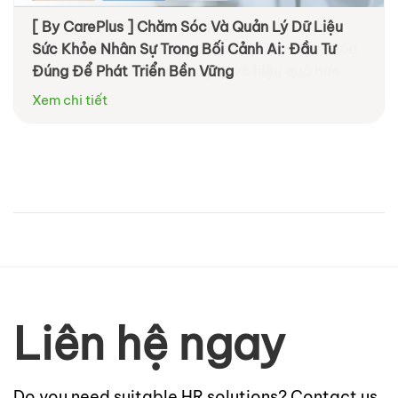
[ By CarePlus ] Chăm Sóc Và Quản Lý Dữ Liệu
[ By Diag ] Trung tâm Y khoa DIAG tham dự
Sức Khỏe Nhân Sự Trong Bối Cảnh Ai: Đầu Tư
VNHR: Đồng hành cùng doanh nghiệp chăm sóc
Đúng Để Phát Triển Bền Vững
sức khỏe nhân viên chủ động và hiệu quả hơn
Xem chi tiết
Xem chi tiết
Liên hệ ngay
Do you need suitable HR solutions? Contact us