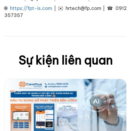
🌐
https://fpt-is.com
| ✉️ hrtech@fp.com | ☎ 0912
357357
Sự kiện liên quan