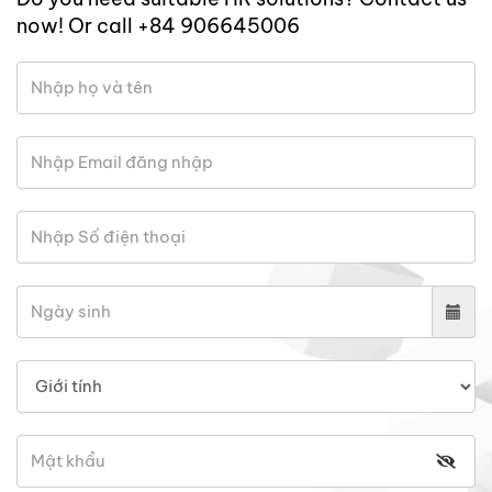
now! Or call +84 906645006