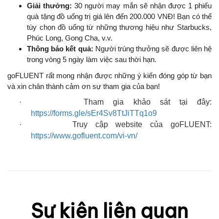
Giải thưởng:
30 người may mắn sẽ nhận được 1 phiếu
quà tặng đồ uống trị giá lên đến 200.000 VNĐ! Bạn có thể
tùy chọn đồ uống từ những thương hiệu như Starbucks,
Phúc Long, Gong Cha, v.v.
Thông báo kết quả:
Người trúng thưởng sẽ được liên hệ
trong vòng 5 ngày làm việc sau thời hạn.
goFLUENT rất mong nhận được những ý kiến đóng góp từ bạn
và xin chân thành cảm ơn sự tham gia của bạn!
·
Tham
gia khảo sát tại đây:
https://forms.gle/sEr4Sv8TtJiTTq1o9
·
Truy cập website của goFLUENT:
https://www.gofluent.com/vi-vn/
Sự kiện liên quan