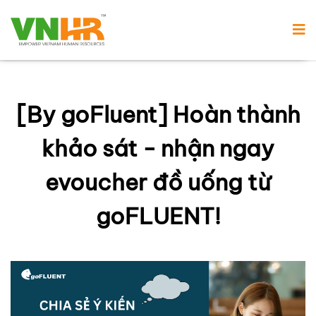
[By goFluent] Hoàn thành
khảo sát - nhận ngay
evoucher đồ uống từ
goFLUENT!