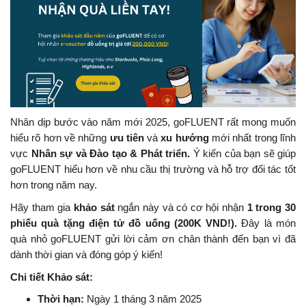
Nhân dịp bước vào năm mới 2025, goFLUENT rất mong muốn
hiểu rõ hơn về những
ưu tiên
và
xu hướng
mới nhất trong lĩnh
vực
Nhân sự và Đào tạo & Phát triển.
Ý kiến của bạn sẽ giúp
goFLUENT hiểu
hơn về nhu cầu thị trường và hỗ trợ đối tác
tốt
hơn trong năm
nay.
Hãy tham gia
khảo sát
ngắn này và có cơ hội nhận
1 trong 30
phiếu quà tặng điện tử
đồ uống (200K VND!)
.
Đây là món
quà nhỏ goFLUENT gửi lời cảm ơn chân thành đến bạn vì đã
dành thời gian và đóng góp ý kiến
!
Chi tiết Khảo sát:
Thời hạn:
Ngày 1 tháng 3 năm 2025