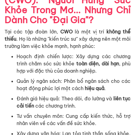
Kh
ỏ
e
Trong
Mơ
...
Nhưng
Ch
ỉ
Dành
Cho "
Đ
ạ
i
Gia"?
T
ạ
i
các
t
ậ
p
đoàn
l
ớ
n
,
CWO
là
m
ộ
t
v
ị
trí
không
th
ể
thi
ế
u
.
H
ọ
là
nh
ữ
ng
"
ki
ế
n
trúc
sư
"
xây
d
ự
ng
nên
m
ộ
t
môi
trư
ờ
ng
làm
vi
ệ
c
kh
ỏ
e
m
ạ
nh
,
h
ạ
nh
phúc
:
Ho
ạ
ch
đ
ị
nh
chi
ế
n
lư
ợ
c
:
Xây
d
ự
ng
các
chương
trình
chăm
sóc
s
ứ
c
kh
ỏ
e
toàn
di
ệ
n
,
dài
h
ạ
n
,
phù
h
ợ
p
v
ớ
i
đ
ặ
c
thù
c
ủ
a
doanh
nghi
ệ
p
.
Qu
ả
n
lý
ngân
sách
:
Phân
b
ổ
ngân
sách
cho
các
ho
ạ
t
đ
ộ
ng
phúc
l
ợ
i
m
ộ
t
cách
hi
ệ
u
qu
ả
.
Đánh
giá
hi
ệ
u
qu
ả
: Theo
dõi
,
đo
lư
ờ
ng
và
liên
t
ụ
c
c
ả
i
ti
ế
n
các
chương
trình
.
Tư
v
ấ
n
chuyên
môn
: Cung
c
ấ
p
ki
ế
n
th
ứ
c
,
h
ỗ
tr
ợ
nhân
viên
v
ề
các
v
ấ
n
đ
ề
s
ứ
c
kh
ỏ
e
.
Xây
d
ự
ng
văn
hóa
: Lan
t
ỏ
a
tinh
th
ầ
n
s
ố
ng
kh
ỏ
e
,