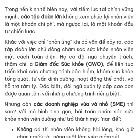
Trong
n
ề
n
kinh
t
ế
hi
ệ
n
nay,
v
ớ
i
ti
ề
m
l
ự
c
tài
chính
v
ữ
ng
m
ạ
nh
,
các
t
ậ
p
đoàn
l
ớ
n
không
xem
phúc
l
ợ
i
nhân
viên
là
m
ộ
t
kho
ả
n
chi
phí
,
mà
ngư
ợ
c
l
ạ
i
,
là
m
ộ
t
kho
ả
n
đ
ầ
u
tư
chi
ế
n
lư
ợ
c
.
Khác
v
ớ
i
vi
ệ
c
ch
ỉ
"
ph
ả
n
ứ
ng
"
khi
có
v
ấ
n
đ
ề
x
ả
y
ra
,
các
t
ậ
p
đoàn
l
ớ
n
ch
ủ
đ
ộ
ng
chăm
sóc
s
ứ
c
kh
ỏ
e
nhân
viên
m
ộ
t
cách
toàn
di
ệ
n
.
H
ọ
có
đ
ộ
i
ngũ
chuyên
trách
,
th
ậ
m
chí
là
Giám
đ
ố
c
S
ứ
c
kh
ỏ
e
(CWO)
,
đ
ể
liên
t
ụ
c
tri
ể
n
khai
các
chương
trình
b
ả
o
hi
ể
m
,
khám
s
ứ
c
kh
ỏ
e
t
ổ
ng
quát
,
tư
v
ấ
n
dinh
dư
ỡ
ng
,
ho
ạ
t
đ
ộ
ng
th
ể
ch
ấ
t
,
và
h
ỗ
tr
ợ
tâm
lý
.
Đ
ặ
c
bi
ệ
t
,
đ
ộ
i
ngũ
qu
ả
n
lý
c
ấ
p
cao
còn
đư
ợ
c
quan
tâm
v
ớ
i
nh
ữ
ng
chương
trình
riêng
bi
ệ
t
.
Nhưng
còn
các
doanh
nghi
ệ
p
v
ừ
a
và
nh
ỏ
(SME)
thì
sao
?
V
ớ
i
mô
hình
tinh
g
ọ
n
,
bài
toán
chăm
sóc
s
ứ
c
kh
ỏ
e
nhân
viên
dư
ờ
ng
như
tr
ở
thành
m
ộ
t
"nan
đ
ề
":
Không
có
thì
nhân
viên
không
hài
lòng
,
khó
gi
ữ
chân
ngư
ờ
i
tài
,
năng
su
ấ
t
làm
vi
ệ
c
gi
ả
m
sút
.