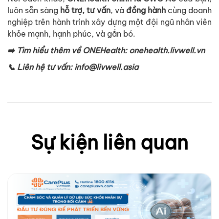
luôn
s
ẵ
n
sàng
h
ỗ
tr
ợ
,
tư
v
ấ
n
,
và
đ
ồ
ng
hành
cùng
doanh
nghi
ệ
p
trên
hành
trình
xây
d
ự
ng
m
ộ
t
đ
ộ
i
ngũ
nhân
viên
kh
ỏ
e
m
ạ
nh
,
h
ạ
nh
phúc
,
và
g
ắ
n
bó
.
➡
Tìm
hi
ể
u
thêm
v
ề
ONEHealth
:
onehealth.livwell.vn
📞
Liên
h
ệ
tư
v
ấ
n
:
info@livwell.asia
Sự kiện liên quan