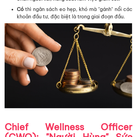
Có
thì
ngân
sách
eo
h
ẹ
p
,
khó
mà
"
gánh
"
n
ổ
i
các
kho
ả
n
đ
ầ
u
tư
,
đ
ặ
c
bi
ệ
t
là
trong
giai
đo
ạ
n
đ
ầ
u
.
Chief Wellness Officer
(CWO): "Ngư
ờ
i Hùng"
S
ứ
c