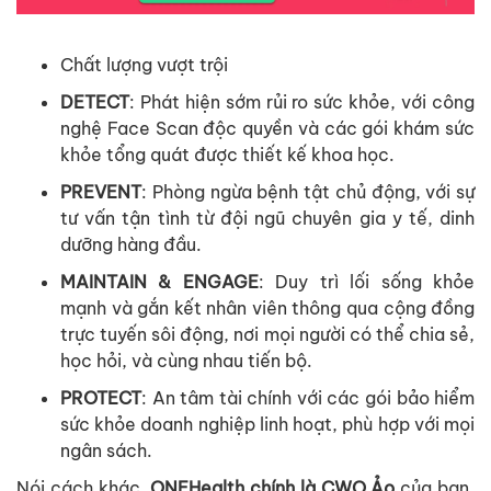
Ch
ấ
t
lư
ợ
ng
vư
ợ
t
tr
ộ
i
DETECT
:
Phát
hi
ệ
n
s
ớ
m
r
ủ
i
ro
s
ứ
c
kh
ỏ
e
,
v
ớ
i
công
ngh
ệ
Face Scan
đ
ộ
c
quy
ề
n
và
các
gói
khám
s
ứ
c
kh
ỏ
e
t
ổ
ng
quát
đư
ợ
c
thi
ế
t
k
ế
khoa
h
ọ
c
.
PREVENT
:
Phòng
ng
ừ
a
b
ệ
nh
t
ậ
t
ch
ủ
đ
ộ
ng
,
v
ớ
i
s
ự
tư
v
ấ
n
t
ậ
n
tình
t
ừ
đ
ộ
i
ngũ
chuyên
gia
y
t
ế
,
dinh
dư
ỡ
ng
hàng
đ
ầ
u
.
MAINTAIN & ENGAGE
:
Duy
trì
l
ố
i
s
ố
ng
kh
ỏ
e
m
ạ
nh
và
g
ắ
n
k
ế
t
nhân
viên
thông
qua
c
ộ
ng
đ
ồ
ng
tr
ự
c
tuy
ế
n
sôi
đ
ộ
ng
,
nơi
m
ọ
i
ngư
ờ
i
có
th
ể
chia
s
ẻ
,
h
ọ
c
h
ỏ
i
,
và
cùng
nhau
ti
ế
n
b
ộ
.
PROTECT
: An
tâm
tài
chính
v
ớ
i
các
gói
b
ả
o
hi
ể
m
s
ứ
c
kh
ỏ
e
doanh
nghi
ệ
p
linh
ho
ạ
t
,
phù
h
ợ
p
v
ớ
i
m
ọ
i
ngân
sách
.
Nói
cách
khác
,
ONEHeal
th chính
là
CWO
Ả
o
c
ủ
a
b
ạ
n
,