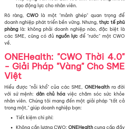
t
ạ
o
đ
ộ
ng
l
ự
c
cho
nhân
viên
.
Rõ
ràng
,
CWO
là
m
ộ
t
"
m
ả
nh
ghép
"
quan
tr
ọ
ng
đ
ể
doanh
nghi
ệ
p
phát
tri
ể
n
b
ề
n
v
ữ
ng
.
Nhưng
,
th
ự
c
t
ế
phũ
phàng
là
:
không
ph
ả
i
doanh
nghi
ệ
p
nào
,
đ
ặ
c
bi
ệ
t
là
các
SME,
cũng
có
đ
ủ
ngu
ồ
n
l
ự
c
đ
ể
"
rư
ớ
c
"
m
ộ
t
CWO
v
ề
.
ONEHealth
: "CWO
Th
ờ
i
4.0"
-
Gi
ả
i
Pháp "
Vàng
" Cho SME
Vi
ệ
t
Hi
ể
u
đư
ợ
c
"
n
ỗ
i
kh
ổ
"
c
ủ
a
các
SME,
ONEHealth
ra
đ
ờ
i
v
ớ
i
s
ứ
m
ệ
nh
:
dân
ch
ủ
hóa
vi
ệ
c
chăm
sóc
s
ứ
c
kh
ỏ
e
nhân
viên
.
Chúng
tôi
mang
đ
ế
n
m
ộ
t
gi
ả
i
pháp
"
t
ấ
t
c
ả
trong
m
ộ
t
,"
giúp
doanh
nghi
ệ
p
b
ạ
n
:
Ti
ế
t
ki
ệ
m
chi
phí
:
Không
c
ầ
n
lương
CWO:
ONEHealth
cung
c
ấ
p
đ
ầ
y