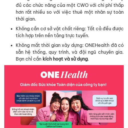
đ
ủ
các
ch
ứ
c
năng
c
ủ
a
m
ộ
t
CWO
v
ớ
i
chi
phí
th
ấ
p
hơn
r
ấ
t
nhi
ề
u
so
v
ớ
i
vi
ệ
c
thuê
m
ộ
t
nhân
s
ự
toàn
th
ờ
i
gian
.
Không
c
ầ
n
cơ
s
ở
v
ậ
t
ch
ấ
t
riêng
:
T
ấ
t
c
ả
đ
ề
u
đư
ợ
c
tích
h
ợ
p
trên
n
ề
n
t
ả
ng
tr
ự
c
tuy
ế
n
.
Không
m
ấ
t
th
ờ
i
gian
xây
d
ự
ng
:
ONEHealth
đã
có
s
ẵ
n
h
ệ
th
ố
ng
,
quy
trình
,
và
đ
ộ
i
ngũ
chuyên
gia
.
B
ạ
n
ch
ỉ
c
ầ
n
kích
ho
ạ
t
và
s
ử
d
ụ
ng
.