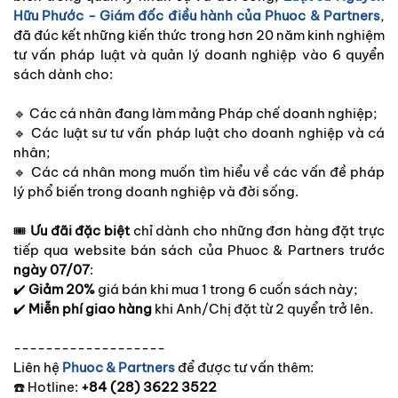
Hữu Phước - Giám đốc điều hành của Phuoc & Partners
,
đã đúc kết những kiến thức trong hơn 20 năm kinh nghiệm
tư vấn pháp luật và quản lý doanh nghiệp vào 6 quyển
sách dành cho:
Các cá nhân đang làm mảng Pháp chế doanh nghiệp;
🔹
Các luật sư tư vấn pháp luật cho doanh nghiệp và cá
🔹
nhân;
Các cá nhân mong muốn tìm hiểu về các vấn đề pháp
🔹
lý phổ biến trong doanh nghiệp và đời sống.
Ưu đãi đặc biệt
chỉ dành cho những đơn hàng đặt trực
🎟️
tiếp qua website bán sách của Phuoc & Partners trước
ngày 07/07
:
Giảm 20%
giá bán khi mua 1 trong 6 cuốn sách này;
✔️
Miễn phí giao hàng
khi Anh/Chị đặt từ 2 quyển trở lên.
✔️
-------------------
Liên hệ
Phuoc & Partners
để được tư vấn thêm:
Hotline:
+84 (28) 3622 3522
☎️