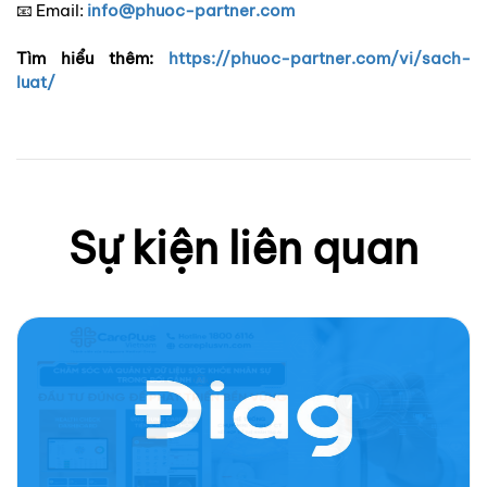
Email:
info@phuoc-partner.com
📧
Tìm hiểu thêm:
https://phuoc-partner.com/vi/sach-
luat/
Sự kiện liên quan