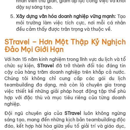
nhân viên thư giãn, giảm áp lực công việc và khơi
dậy sự sáng tạo.
Xây dựng văn hóa doanh nghiệp vững mạnh
:
Tạo
môi trường làm việc tích cực, nơi mỗi cá nhân
đều cảm thấy được trân trọng và thuộc về.
STravel – Hơn Một Thập Kỷ Nghịch
Đảo Mọi Giới Hạn
Với hơn 15 năm kinh nghiệm trong lĩnh vực du lịch và tổ
chức sự kiện,
STravel
đã trở thành đối tác đáng tin
cậy của hàng trăm doanh nghiệp trên khắp cả nước.
Chúng tôi không chỉ cung cấp các gói du lịch
teambuilding đa dạng, mà còn là chuyên gia trong
việc thiết kế những giải pháp hoạt động tập thể phù
hợp với đặc thù và mục tiêu riêng của từng doanh
nghiệp.
Đội ngũ chuyên gia của
STravel
luôn không ngừng
sáng tạo, mang đến những kịch bản teambuilding độc
đáo, kết hợp hài hòa giữa yếu tố giải trí và giáo dục,