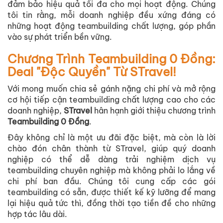
đảm bảo hiệu quả tối đa cho mọi hoạt động. Chúng
tôi tin rằng, mỗi doanh nghiệp đều xứng đáng có
những hoạt động teambuilding chất lượng, góp phần
vào sự phát triển bền vững.
Chương Trình Teambuilding 0 Đồng:
Deal "Độc Quyền" Từ STravel!
Với mong muốn chia sẻ gánh nặng chi phí và mở rộng
cơ hội tiếp cận teambuilding chất lượng cao cho các
doanh nghiệp,
STravel
hân hạnh giới thiệu chương trình
Teambuilding 0 Đồng
.
Đây không chỉ là một ưu đãi đặc biệt, mà còn là lời
chào đón chân thành từ STravel, giúp quý doanh
nghiệp có thể dễ dàng trải nghiệm dịch vụ
teambuilding chuyên nghiệp mà không phải lo lắng về
chi phí ban đầu. Chúng tôi cung cấp các gói
teambuilding có sẵn, được thiết kế kỹ lưỡng để mang
lại hiệu quả tức thì, đồng thời tạo tiền đề cho những
hợp tác lâu dài.