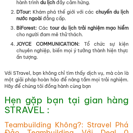
hành trình
du lịch
đầy cảm hứng.
DTour
:
Khám phá thế giới với các
chuyến
du lịch
nước ngoài
đẳng cấp.
BiForest
:
Các
tour du lịch trải nghiệm mạo hiểm
cho người đam mê thử thách.
JOYCE COMMUNICATION
:
Tổ chức sự kiện
chuyên nghiệp, biến mọi ý tưởng thành hiện thực
ấn tượng.
Với STravel, bạn không chỉ tìm thấy dịch vụ, mà còn là
một giải pháp hoàn hảo để nâng tầm mọi trải nghiệm.
Hãy để chúng tôi đồng hành cùng bạn
Hẹn gặp bạn tại gian hàng
STRAVEL :
Teambuilding Không?: Stravel Phá
Đảo Teambuilding Với Deal 0