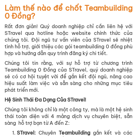
Làm thế nào để chốt Teambuilding
0 Đồng?
Rất đơn giản! Quý doanh nghiệp chỉ cần liên hệ với
STravel qua
hotline
hoặc
website chính thức
của
chúng tôi. Đội ngũ tư vấn viên của STravel sẽ nhiệt
tình hỗ trợ, giới thiệu các gói teambuilding 0 đồng phù
hợp và hướng dẫn quy trình đăng ký chi tiết.
Chúng tôi tin rằng, với sự hỗ trợ từ chương trình
Teambuilding 0 Đồng của STravel, quý doanh nghiệp
sẽ có cơ hội tuyệt vời để gắn kết đội ngũ, nâng cao
hiệu suất làm việc và sẵn sàng cho những mục tiêu
phát triển mới.
Hệ Sinh Thái Đa Dạng Của STravel!
Chúng tôi không chỉ là một công ty, mà là một hệ sinh
thái toàn diện với 4 mảng dịch vụ chuyên biệt, sẵn
sàng hỗ trợ bạn từ A đến Z:
STravel
:
Chuyên
Teambuilding
gắn kết và các