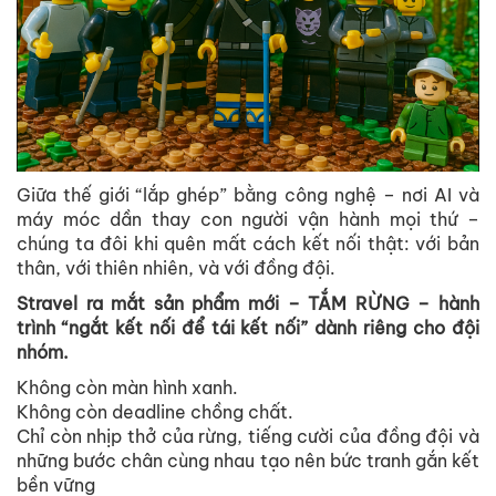
Giữa thế giới “lắp ghép” bằng công nghệ – nơi AI và
máy móc dần thay con người vận hành mọi thứ –
chúng ta đôi khi quên mất cách kết nối thật: với bản
thân, với thiên nhiên, và với đồng đội.
Stravel ra mắt sản phẩm mới – TẮM RỪNG – hành
trình “ngắt kết nối để tái kết nối” dành riêng cho đội
nhóm.
Không còn màn hình xanh.
Không còn deadline chồng chất.
Chỉ còn nhịp thở của rừng, tiếng cười của đồng đội và
những bước chân cùng nhau tạo nên bức tranh gắn kết
bền vững