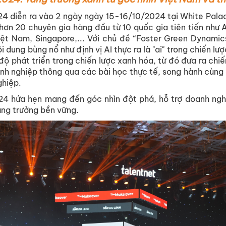
4 diễn ra vào 2 ngày ngày 15-16/10/2024 tại White Pal
hơn 20 chuyên gia hàng đầu từ 10 quốc gia tiên tiến như
ệt Nam, Singapore,... Với chủ đề “Foster Green Dynamics
 dung bùng nổ như định vị AI thực ra là "ai" trong chiến lư
độ phát triển trong chiến lược xanh hóa, từ đó đưa ra chi
nh nghiệp thông qua các bài học thực tế, song hành cùng 
ghiệp.
4 hứa hẹn mang đến góc nhìn đột phá, hỗ trợ doanh nghi
ăng trưởng bền vững.