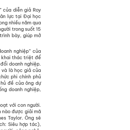
” của diễn giả Roy
n lực tại Đại học
rong nhiều năm qua
gười trong suốt 15
rình bày, giúp mở
 doanh nghiệp” của
khai thác triệt để
đổi doanh nghiệp.
 và là học giả của
chức phi chính phủ
 chủ đề của ông dự
ống doanh nghiệp,
oạt với con người.
n nào được giải mã
mes Taylor. Ông sẽ
: Siêu hợp tác),