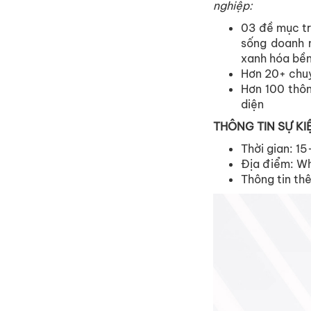
nghiệp:
03 đề mục tre
sống doanh n
xanh hóa bền
Hơn 20+ chuyê
Hơn 100 thôn
diện
THÔNG TIN SỰ KI
Thời gian: 1
Địa điểm: W
Thông tin th