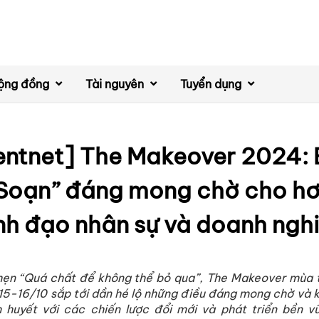
ộng đồng
Tài nguyên
Tuyển dụng
entnet] The Makeover 2024: 
 Soạn” đáng mong chờ cho hơ
nh đạo nhân sự và doanh ngh
 hẹn “Quá chất để không thể bỏ qua”, The Makeover mùa 
15-16/10 sắp tới dần hé lộ những điều đáng mong chờ và k
 huyết với các chiến lược đổi mới và phát triển bền v