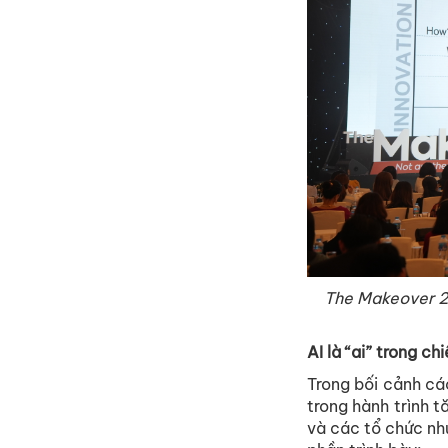
The Makeover 20
AI là “ai” trong c
Trong bối cảnh cá
trong hành trình 
và các tổ chức như