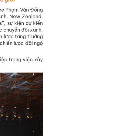
ace Phạm Văn Đồng
 Anh, New Zealand,
”, sự kiện dự kiến
ợc chuyển đổi xanh,
ến lược tăng trưởng
chiến lược đãi ngộ
ệp trong việc xây