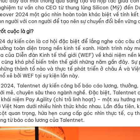
thúc đẩy đổi mới thông qua sáng tạo và hợp tác giữa co
nghiệm tư vấn cho CEO từ thung lũng Silicon (Mỹ) đến D
over 2024 một góc nhìn hoàn toàn khác biệt về tính kết 
on người với con người để tạo nên sự chuyển đổi bền vững c
ốt cuộc là gì?
 dự kiến còn là cơ hội đặc biệt để lắng nghe các câu c
rưởng toàn diện trong nền kinh tế xanh. Hành trình này mở
a của Diễn đàn Kinh tế thế giới (WEF) về khái niệm nền 
cũng khá phổ biến trên thế giới những năm gần đây. Sự 
những thành tố nào và thực tế phát triển ở châu Á và Việ
ổ xẻ bởi WEF tại sự kiện lần này.
2024, Talentnet dự kiến công bố báo cáo lương, thưởng,
 mới mẻ, chuyên sâu theo ngành nghề. Đặc biệt, Talentnet c
 khái niệm Pay Agility (chi trả linh hoạt) – một xu hướng m
Việt Nam dưới nhiều hình thức khác nhau. Lần đầu tiên, 
cột quan trọng, hứa hẹn cung cấp góc nhìn thực tế, cụ 
 ràng từ báo cáo lương của Talentnet.