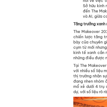
nói về việc 
Sở hữu kinh 
đến The Make
và AI, giữa c
Tăng trưởng xanh r
The Makeover 2024
chiến lược tăng t
bày của chuyên gi
cụm từ mới nhưng 
kinh tế xanh cần 
những điều được m
Tại The Makeover 
với nhiều số liệu
thị trường nhân sự
đang nhen nhóm ở 
mổ xẻ dưới 4 trụ 
dự, với số liệu rõ