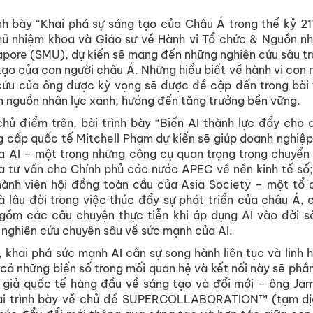
ình bày “Khai phá sự sáng tạo của Châu Á trong thế kỷ 21
ủ nhiệm khoa và Giáo sư về Hành vi Tổ chức & Nguồn nhâ
apore (SMU), dự kiến sẽ mang đến những nghiên cứu sâu t
tạo của con người châu Á. Những hiểu biết về hành vi con n
ứu của ông được kỳ vọng sẽ được đề cập đến trong bài t
n nguồn nhân lực xanh, hướng đến tăng trưởng bền vững.
chủ điểm trên, bài trình bày “Biến AI thành lực đẩy cho
g cấp quốc tế Mitchell Phạm dự kiến sẽ giúp doanh nghiệp 
 AI – một trong những công cụ quan trọng trong chuyển 
a tư vấn cho Chính phủ các nước APEC về nền kinh tế số;
hành viên hội đồng toàn cầu của Asia Society – một tổ 
à lâu đời trong việc thúc đẩy sự phát triển của châu Á,
gồm các câu chuyện thực tiễn khi áp dụng AI vào đời s
 nghiên cứu chuyên sâu về sức mạnh của AI.
 khai phá sức mạnh AI cần sự song hành liên tục và linh h
cả những biến số trong mối quan hệ và kết nối này sẽ phầ
n giả quốc tế hàng đầu về sáng tạo và đổi mới – ông Ja
i trình bày về chủ đề SUPERCOLLABORATION™ (tạm dịch