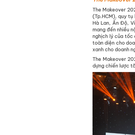
The Makeover 202
(Tp.HCM), quy tụ 
Hà Lan, Ấn Độ, Vi
mang đến nhiều nội
nghịch lý của tốc 
toàn diện cho doa
xanh cho doanh n
The Makeover 202
dựng chiến lược t