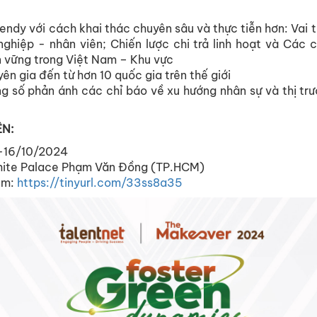
ndy với cách khai thác chuyên sâu và thực tiễn hơn: Vai t
ghiệp - nhân viên; Chiến lược chi trả linh hoạt và Các c
 vững trong Việt Nam – Khu vực
n gia đến từ hơn 10 quốc gia trên thế giới
g số phản ánh các chỉ báo về xu hướng nhân sự và thị tr
ỆN:
5-16/10/2024
hite Palace Phạm Văn Đồng (TP.HCM)
êm:
https://tinyurl.com/33ss8a35