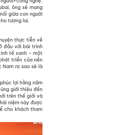
n người+công nghệ.
ubai, ông sẽ mang
nối giữa con người
ho tương lai.
huyện thực tiễn về
 đầu với bài trình
kinh tế xanh – một
phát triển của nền
t Nam ra sao sẽ là
 phúc lợi hằng năm
ũng giới thiệu đến
ới trên thế giới và
khái niệm này được
thể cho khách tham