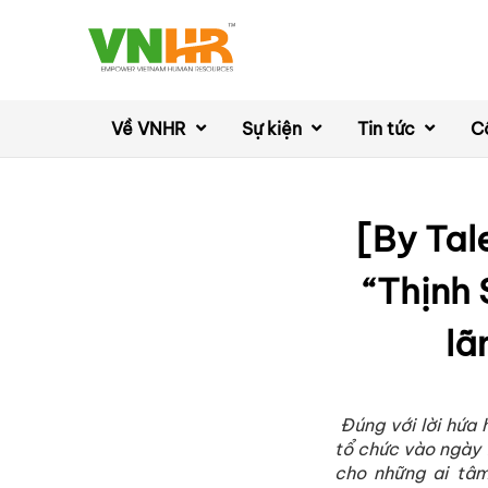
Về VNHR
Sự kiện
Tin tức
C
[By Tal
“Thịnh
lã
Đúng với lời hứa
tổ chức vào ngày 
cho những ai tâm