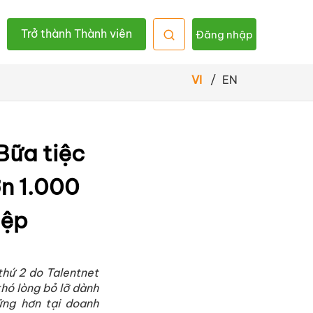
Trở thành Thành viên
Đăng nhập
VI
/
EN
Bữa tiệc
n 1.000
iệp
thứ 2 do Talentnet
hó lòng bỏ lỡ dành
ững hơn tại doanh