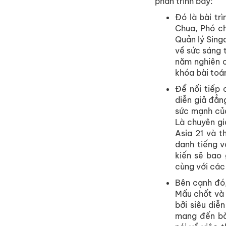
phần trình bày:
Đó là bài tr
Chua, Phó ch
Quản lý Sing
về sức sáng 
năm nghiên c
khóa bài toá
Để nối tiếp 
diễn giả đẳn
sức mạnh của
Là chuyên gi
Asia 21 và t
danh tiếng v
kiến sẽ bao 
cùng với các
Bên cạnh đó,
Mấu chốt và 
bởi siêu diễ
mang đến bà