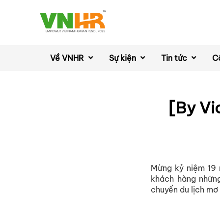
Về VNHR
Sự kiện
Tin tức
C
[By Vi
Mừng kỷ niệm 19 
khách hàng những
chuyến du lịch mơ