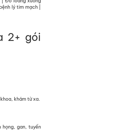
ỳ | Đo loãng xương
bệnh lý tim mạch |
 2+ gói
 khoa, khám từ xa.
 họng, gan, tuyến