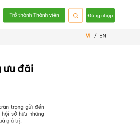
Trở thành Thành viên
Đăng nhập
VI
/
EN
 ưu đãi
rân trọng gửi đến
 hội sở hữu những
 giá trị.