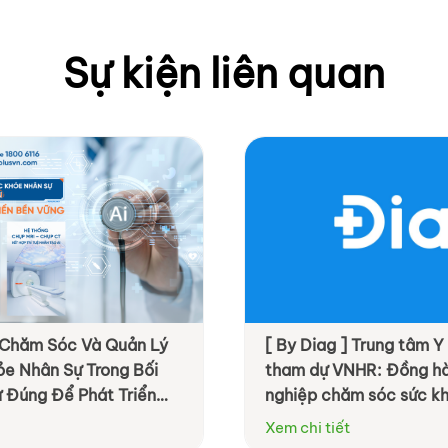
Sự kiện liên quan
] Chăm Sóc Và Quản Lý
[ By Diag ] Trung tâm 
ỏe Nhân Sự Trong Bối
tham dự VNHR: Đồng h
ư Đúng Để Phát Triển
nghiệp chăm sóc sức kh
chủ động và hiệu quả h
Xem chi tiết