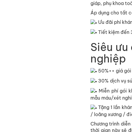
giáp, phụ khoa toà
Áp dụng cho tất 
Ưu đãi phí khá
Tiết kiệm đến 
Siêu ưu
nghiệp
50%++ giá gói
30% dịch vụ sứ
Miễn phí gói k
mẫu máu/xét nghi
Tặng 1 lần khám
/ loãng xương / điệ
Chương trình diễn
thời gian này sẽ 