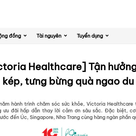
ộng đồng
Tài nguyên
Tuyển dụng
ctoria Healthcare] Tận hưởng
kép, tưng bừng quà ngao du
năm hành trình chăm sóc sức khỏe, Victoria Healthcare t
 ưu đãi hấp dẫn thay lời cảm ơn sâu sắc. Đặc biệt, cơ
 ước đến Úc, Singapore, Nha Trang cùng hàng ngàn phần quà