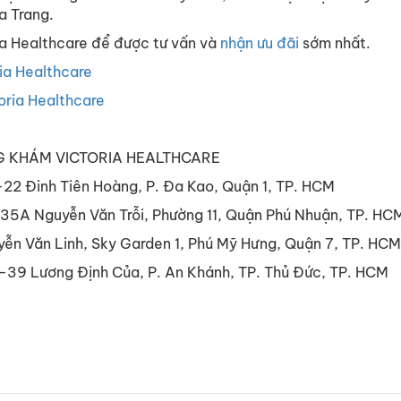
a Trang.
ria Healthcare để được tư vấn và
nhận ưu đãi
sớm nhất.
ia Healthcare
oria Healthcare
5
 KHÁM VICTORIA HEALTHCARE
22 Đinh Tiên Hoàng, P. Đa Kao, Quận 1, TP. HCM
5A Nguyễn Văn Trỗi, Phường 11, Quận Phú Nhuận, TP. HC
ễn Văn Linh, Sky Garden 1, Phú Mỹ Hưng, Quận 7, TP. HCM
39 Lương Định Của, P. An Khánh, TP. Thủ Đức, TP. HCM