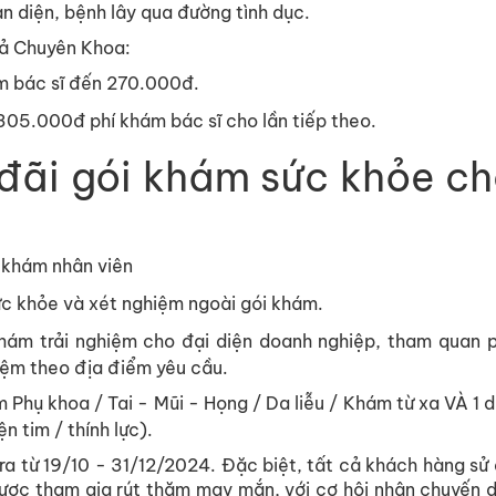
n diện, bệnh lây qua đường tình dục.
cả Chuyên Khoa:
m bác sĩ đến 270.000đ.
305.000đ phí khám bác sĩ cho lần tiếp theo.
 đãi gói khám sức khỏe c
 khám nhân viên
c khỏe và xét nghiệm ngoài gói khám.
hám trải nghiệm cho đại diện doanh nghiệp, tham quan 
ệm theo địa điểm yêu cầu.
 Phụ khoa / Tai - Mũi - Họng / Da liễu / Khám từ xa VÀ 1 
n tim / thính lực).
 ra từ 19/10 - 31/12/2024. Đặc biệt, tất cả khách hàng sử 
được tham gia rút thăm may mắn, với cơ hội nhận chuyến du