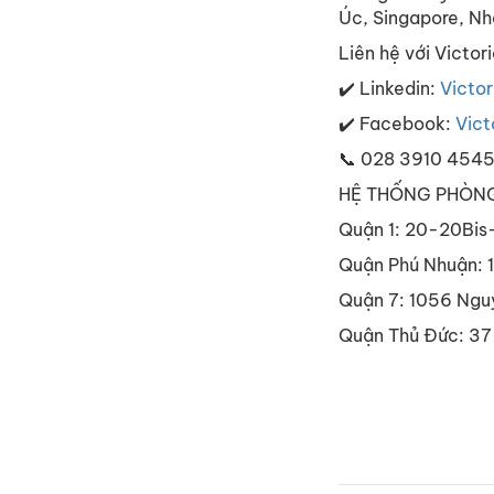
Úc, Singapore, Nh
Liên hệ với Victo
✔️ Linkedin:
Victor
✔️ Facebook:
Vict
📞 028 3910 454
HỆ THỐNG PHÒNG
Quận 1: 20-20Bis-
Quận Phú Nhuận: 13
Quận 7: 1056 Nguy
Quận Thủ Đức: 37-