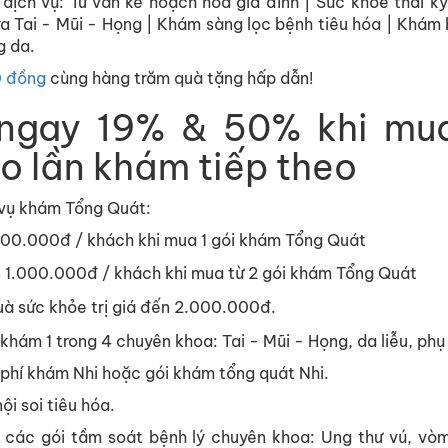
 dịch vụ: Tư vấn kế hoạch hóa gia đình | Sức khỏe thai k
ra Tai - Mũi - Họng | Khám sàng lọc bệnh tiêu hóa | Khám 
g da.
0 đồng
cùng hàng trăm quà tặng hấp dẫn!
 ngay 19% & 50% khi mua
o lần khám tiếp theo
 vụ khám Tổng Quát:
00.000đ / khách khi mua 1 gói khám Tổng Quát
1.000.000đ / khách khi mua từ 2 gói khám Tổng Quát
 sức khỏe trị giá đến 2.000.000đ.
khám 1 trong 4 chuyên khoa: Tai - Mũi - Họng, da liễu, phụ
phí khám Nhi hoặc gói khám tổng quát Nhi.
ội soi tiêu hóa.
 các gói tầm soát bệnh lý chuyên khoa: Ung thư vú, vòm