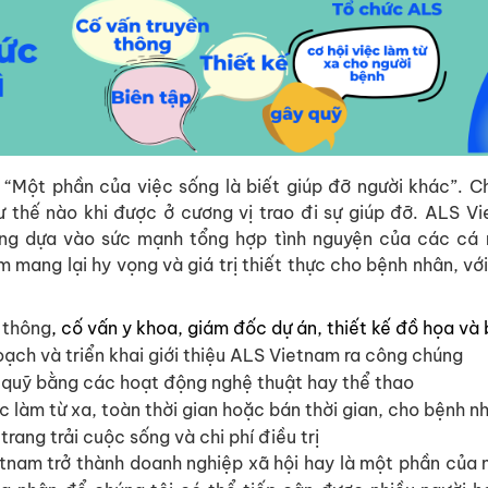
g “Một phần của việc sống là biết giúp đỡ người khác”. C
thế nào khi được ở cương vị trao đi sự giúp đỡ.
ALS Vi
ững dựa vào sức mạnh tổng hợp tình nguyện của các cá 
 mang lại hy vọng và giá trị thiết thực cho bệnh nhân, với
 thông
, cố vấn y khoa,
giám đốc
dự án
, thiết kế đồ họa
và 
oạch và triển khai giới thiệu ALS Vietnam ra công chúng
quỹ bằng các hoạt động nghệ thuật hay th
ể
thao
ệc làm từ xa, toàn thời gian hoặc bán thời gian, cho bệnh 
trang trải cuộc sống và chi
ph
í
điều trị
tnam trở thành doanh nghiệp xã hội hay là một phần của 