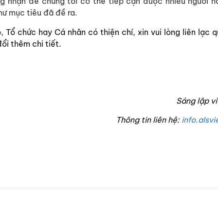
 nhận để chúng tôi có thể tiếp cận được nhiều người h
ư mục tiêu đã đề ra.
 Tổ chức hay Cá nhân có thiện chí, xin vui lòng liên lạc q
ổi thêm chi tiết.
Sáng lập v
Thông tin liên hệ:
info.als