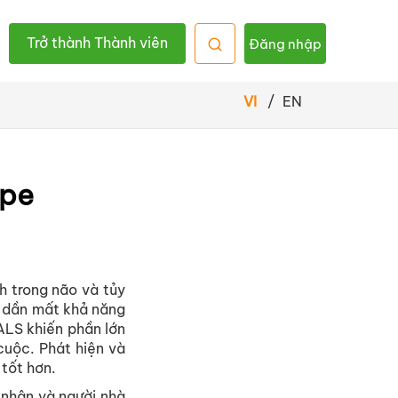
Trở thành Thành viên
Đăng nhập
VI
/
EN
ope
h trong não và tủy
n dần mất khả năng
 ALS khiến phần lớn
uộc. Phát hiện và
 tốt hơn.
 nhân và người nhà