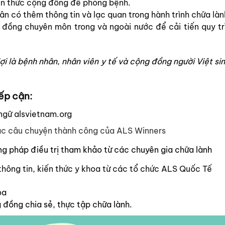
ến thức cộng đồng
để phòng bệnh.
ân có thêm thông tin và lạc quan trong hành trình chữa làn
 đồng chuyên môn trong và ngoài nước để cải tiến quy trì
ợi là bệnh nhân, nhân viên y tế và cộng đồng người Việt s
ếp cận:
ngữ alsvietnam.org
ác câu chuyện thành công của ALS Winners
g pháp điều trị tham khảo
từ các chuyên
gia chữa lành
thông tin, kiến thức y khoa từ các tổ chức ALS Quốc Tế
oa
ồng chia sẻ, thực tập chữa lành.