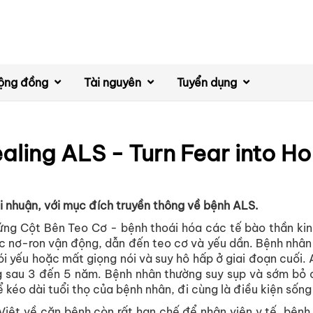
ộng đồng
Tài nguyên
Tuyển dụng
aling ALS - Turn Fear into H
i nhuận, với mục đích truyền thông về bệnh ALS.
ng Cột Bên Teo Cơ - bệnh thoái hóa các tế bào thần kin
c nơ-ron vận động, dẫn đến teo cơ và yếu dần. Bệnh nhâ
ói yếu hoặc mất giọng nói và suy hô hấp ở giai đoạn cuối.
g sau 3 đến 5 năm. Bệnh nhân thường suy sụp và sớm bỏ c
ể kéo dài tuổi thọ của bệnh nhân, đi cùng là điều kiện sống
 Việt về căn bệnh còn rất hạn chế để nhân viên y tế, bệnh