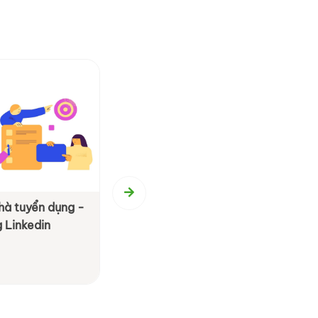
hà tuyển dụng -
4P của một thương hiệu nhân sự
 Linkedin
People, Pay, Process & Promoti
Xem chi tiết