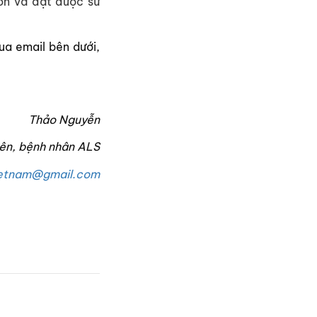
ơn và đạt được sứ
ua email bên dưới,
Thảo Nguyễn
iên, bệnh nhân ALS
vietnam@gmail.com