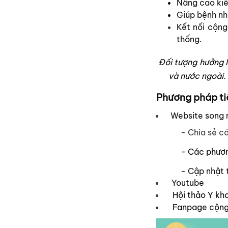
Nâng cao ki
Giúp bệnh nh
Kết nối cộng
thống.
Đối tượng hưởng l
và nước ngoài.
Phương pháp ti
Website song 
- Chia sẻ c
- C
ác phươn
-
Cập nhật 
Youtube
Hội thảo
Y
kh
Fanpage cộng đ