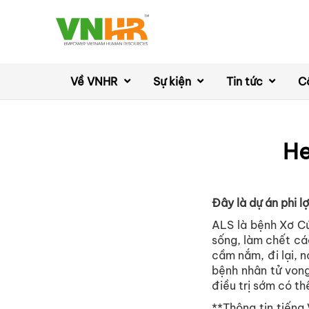
Về VNHR
Sự kiện
Tin tức
C
He
Đây là dự án phi lợ
ALS là bệnh Xơ Cứ
sống, làm chết cá
cầm nắm, đi lại, n
bệnh nhân tử von
điều trị sớm có th
**Thông tin tiếng