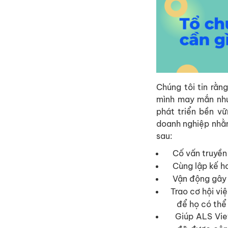
Chúng tôi tin rằn
mình may mắn như 
phát triển bền v
doanh nghiệp nhằm
sau:
Cố vấn truyền
Cùng lập kế h
Vận động gây 
Trao cơ hội vi
để họ có thể 
Giúp ALS Vie