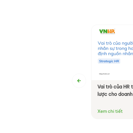
g thương hiệu nhà tuyển dụng:
Vai trò của HR 
à làm thế nào để thành công?
lược cho doanh
tiết
Xem chi tiết