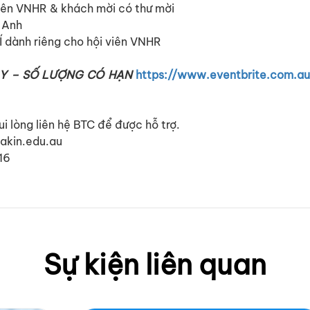
viên VNHR & khách mời có thư mời
 Anh
Í dành riêng cho hội viên VNHR
Y – SỐ LƯỢNG CÓ HẠN
https://www.eventbrite.com.au/
i lòng liên hệ BTC để được hỗ trợ.
akin.edu.au
16
Sự kiện liên quan