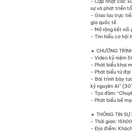
- Cập nhật các xu
sự và phát triển t
- Giao lưu trực t
gia quốc tế
- Mở rộng kết nối
- Tìm hiểu cơ hội 
🔸 CHƯƠNG TRÌNH
- Video kỷ niệm 5
- Phát biểu khai m
- Phát biểu từ đại
- Bài trình bày t
kỷ nguyên AI” (30’
- Tọa đàm: “Chuyển
- Phát biểu bế mạ
🔸
THÔNG TIN SỰ 
- Thời gian: 15h
- Địa điểm: Khách