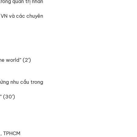
rong quản trị nhân
c/VN và các chuyên
e world” (2’)
 ứng nhu cầu trong
” (30’)
 3, TPHCM