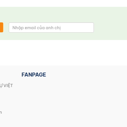
FANPAGE
Ự VIỆT
n