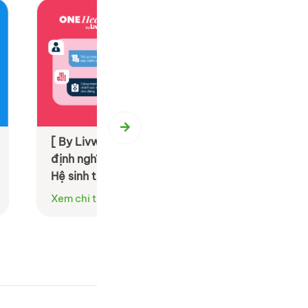
 by LivWell: Tái
[ By BS Group ] BS Event Agenc
anh nghiệp bằng
Hành trình 20 năm tận tâm kiến
oàn diện
M.I.C.E & Team Building
Xem chi tiết