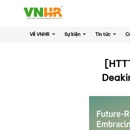
Về VNHR
Sự kiện
Tin tức
C
[HTTT
Deakin