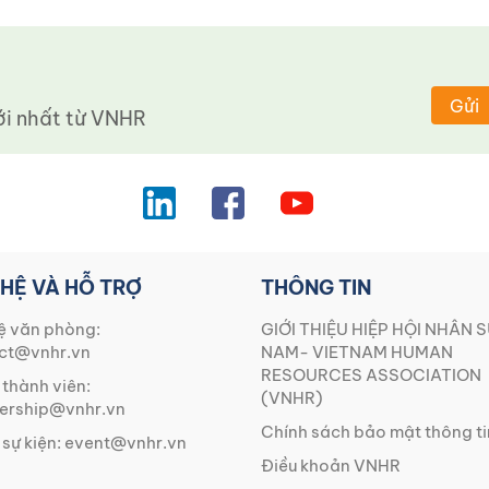
Gửi
 nhất từ ​​VNHR
 HỆ VÀ HỖ TRỢ
THÔNG TIN
ệ văn phòng:
GIỚI THIỆU HIỆP HỘI NHÂN S
ct@vnhr.vn
NAM- VIETNAM HUMAN
RESOURCES ASSOCIATION
 thành viên:
(VNHR)
rship@vnhr.vn
Chính sách bảo mật thông ti
 sự kiện:
event@vnhr.vn
Điều khoản VNHR