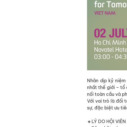
Nhân dịp kỷ niệm
nhất thế giới – tổ
nối toàn cầu và ph
Với vai trò là đối
sự, đặc biệt ưu ti
🔸LÝ DO HỘI VIÊ