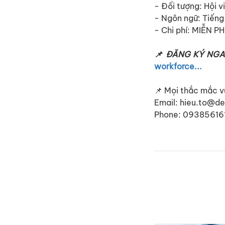
- Đối tượng: Hội 
- Ngôn ngữ: Tiếng
- Chi phí: MIỄN PH
📌 ĐĂNG KÝ NGA
workforce...
📌 Mọi thắc mắc vu
Email: hieu.to@de
Phone: 09385616