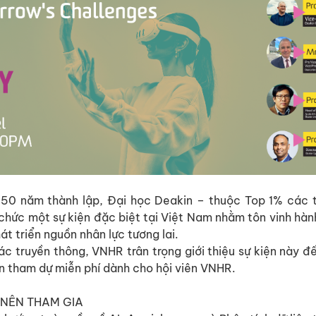
 50 năm thành lập, Đại học Deakin – thuộc Top 1% các t
 chức một sự kiện đặc biệt tại Việt Nam nhằm tôn vinh hành
át triển nguồn nhân lực tương lai.
 tác truyền thông, VNHR trân trọng giới thiệu sự kiện này
ên tham dự miễn phí dành cho hội viên VNHR.
N NÊN THAM GIA