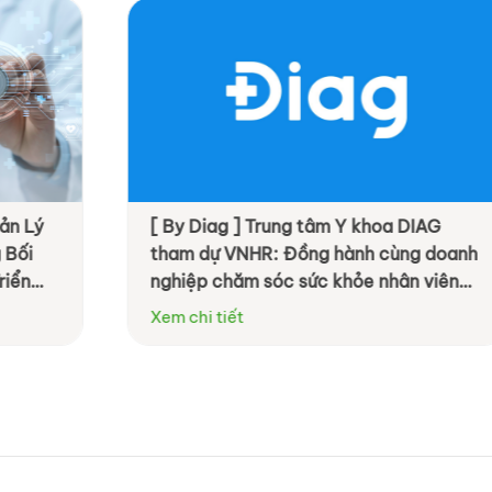
ung tâm Y khoa DIAG
[ By Livwell ] OneHealth
 Đồng hành cùng doanh
định nghĩa phúc lợi do
c sức khỏe nhân viên
Hệ sinh thái Sức khỏe T
ệu quả hơn
Xem chi tiết