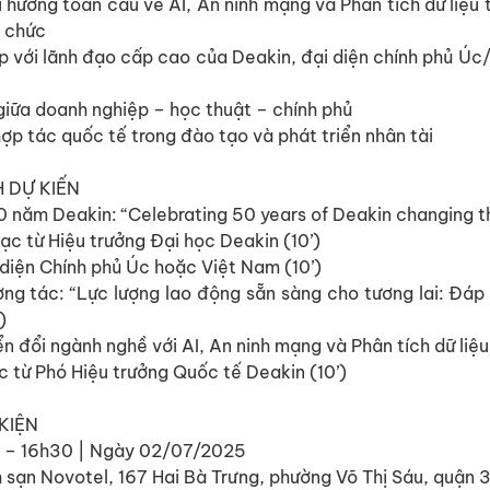
 hướng toàn cầu về AI, An ninh mạng và Phân tích dữ liệu t
ổ chức
iếp với lãnh đạo cấp cao của Deakin, đại diện chính phủ Ú
 giữa doanh nghiệp – học thuật – chính phủ
hợp tác quốc tế trong đào tạo và phát triển nhân tài
 DỰ KIẾN
0 năm Deakin: “Celebrating 50 years of Deakin changing th
ạc từ Hiệu trưởng Đại học Deakin (10’)
 diện Chính phủ Úc hoặc Việt Nam (10’)
ương tác: “Lực lượng lao động sẵn sàng cho tương lai: Đáp
)
 đổi ngành nghề với AI, An ninh mạng và Phân tích dữ liệu
c từ Phó Hiệu trưởng Quốc tế Deakin (10’)
KIỆN
00 – 16h30 | Ngày 02/07/2025
 sạn Novotel, 167 Hai Bà Trưng, phường Võ Thị Sáu, quận