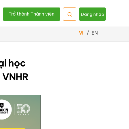
Trở thành Thành viên
Đăng nhập
VI
/
EN
ại học
ên VNHR