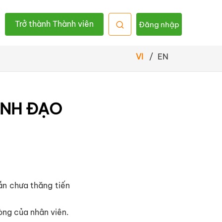
Trở thành Thành viên
Đăng nhập
VI
/
EN
ÃNH ĐẠO
ẫn chưa thăng tiến
òng của nhân viên.