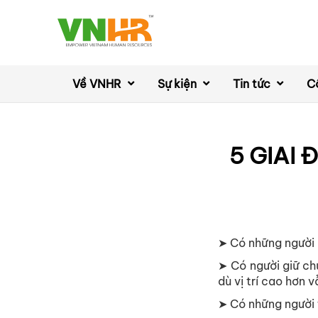
Về VNHR
Sự kiện
Tin tức
C
5 GIAI
➤ Có những người l
➤ Có người giữ ch
dù vị trí cao hơn 
➤ Có những người t