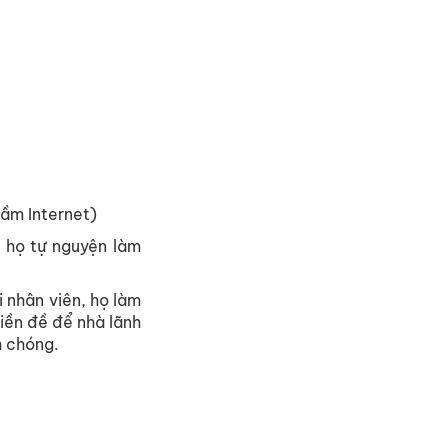
tầm Internet)
ì họ tự nguyện làm
 nhân viên, họ làm
iền đề để nhà lãnh
h chóng.