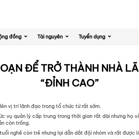
ộng đồng
Tài nguyên
Tuyển dụng
 ĐOẠN ĐỂ TRỞ THÀNH NHÀ L
“ĐỈNH CAO”
ên vị trí lãnh đạo trong tổ chức từ rất sớm.
ức vụ quản lý cấp trung trong thời gian rất dài nhưng họ v
vẫn còn trống.
uổi nghề còn trẻ nhưng lại dẫn dắt đội nhóm và rất được l