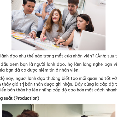
 lãnh đạo như thế nào trong mắt của nhân viên? (Ảnh: sưu 
 đầu xem bạn là người lãnh đạo, họ làm lắng nghe bạn v
hĩa bạn đã có được niềm tin ở nhân viên.
ộ này, người lãnh đạo thường biết tạo mối quan hệ tốt với
 thấy giá trị bản thân được ghi nhận. Đây cũng là cấp độ t
riển bản thân họ lên những cấp độ cao hơn một cách nhan
g suất (Production)