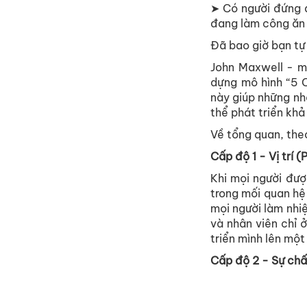
➤ Có người đứng đ
đang làm công ăn 
Đã bao giờ bạn tự 
John Maxwell - mộ
dựng mô hình “5 C
này giúp những nhà
thể phát triển kh
Về tổng quan, the
Cấp độ 1 - Vị trí (
Khi mọi người đượ
trong mối quan hệ
mọi người làm nhi
và nhân viên chỉ 
triển mình lên mộ
Cấp độ 2 - Sự chấ