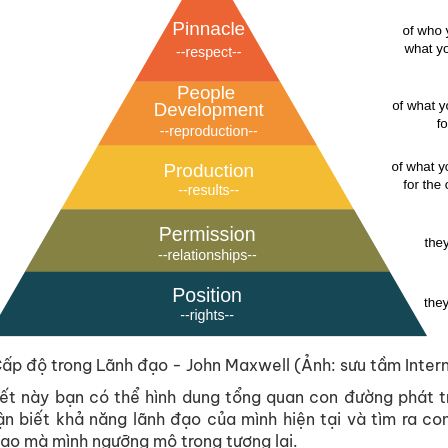
ấp độ trong Lãnh đạo - John Maxwell (Ảnh: sưu tầm Inter
iết này bạn có thể hình dung tổng quan con đường phát t
n biết khả năng lãnh đạo của mình hiện tại và tìm ra co
đạo mà mình ngưỡng mộ trong tương lai.