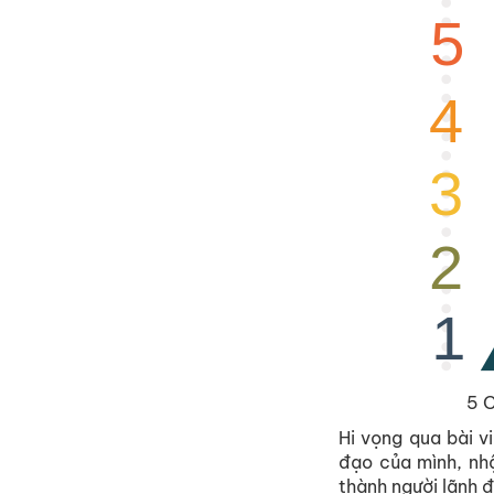
5 C
Hi vọng qua bài v
đạo của mình, nhậ
thành người lãnh 