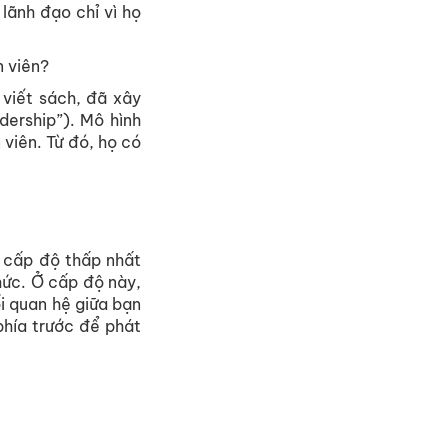
lãnh đạo chỉ vì họ
n viên?
 viết sách, đã xây
dership”). Mô hình
 viên. Từ đó, họ có
à cấp độ thấp nhất
hức. Ở cấp độ này,
i quan hệ giữa bạn
phía trước để phát