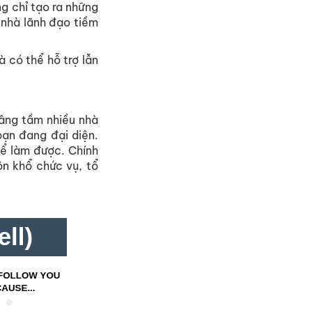
ng chỉ tạo ra những
 nhà lãnh đạo tiềm
 có thể hỗ trợ lẫn
âng tầm nhiều nhà
bạn đang đại diện.
hể làm được. Chính
ôn khổ chức vụ, tổ