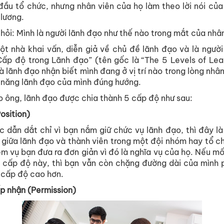
ầu tổ chức, nhưng nhân viên của họ làm theo lời nói của 
lương.
hỏi: Mình là người lãnh đạo như thế nào trong mắt của nhâ
t nhà khai vấn, diễn giả về chủ đề lãnh đạo và là người
ấp độ trong Lãnh đạo” (tên gốc là “The 5 Levels of Lea
 lãnh đạo nhận biết mình đang ở vị trí nào trong lòng nhân
ả năng lãnh đạo của mình đúng hướng.
o ông, lãnh đạo được chia thành 5 cấp độ như sau:
Position)
c dẫn dắt chỉ vì bạn nắm giữ chức vụ lãnh đạo, thì đây l
 giữa lãnh đạo và thành viên trong một đội nhóm hay tổ c
ệm vụ bạn đưa ra đơn giản vì đó là nghĩa vụ của họ. Nếu mố
ở cấp độ này, thì bạn vẫn còn chặng đường dài của mình 
t cấp độ cao hơn.
p nhận (Permission)