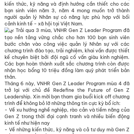
kiến thức, kỹ năng và định hướng cần thiết cho các
bạn sinh viên năm 3, năm 4 mong muốn trở thành
người quản lý Nhân sự có năng lực phù hợp với bối
cảnh kinh tế - xã hội tại Việt Nam.
Trải qua 3 mùa, VNHR Gen Z Leader Program đã
tạo nền tảng vững chắc cho hơn 100 bạn sinh viên
bước chân vào công việc quản lý Nhân sự với các
chương trình đào tạo, trải nghiệm, khai vấn được thiết
kế chuyên biệt bởi đội ngũ cố vấn giàu kinh nghiệm.
Các bạn hoàn thành xuất sắc chương trình còn được
nhận học bổng 10 triệu đồng làm quỹ phát triển bản
thân.
Tháng 6 này, VNHR Gen Z Leader Program mùa 4 đã
trở lại với chủ đề Redefine the Future of Gen Z
Leadership. Xin mời bạn tham gia buổi kick off chương
trình để không bỏ lỡ những thông tin cực kỳ bổ ích:
- Về xu hướng nghề nghiệp, rào cản và tiềm năng của
Gen Z trong thời đại cạnh tranh và nhiều biến động
kinh tế như hiện nay
- Về những kiến thức, kỹ năng và cả tư duy mà Gen Z