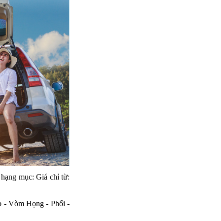
hạng mục: Giá chỉ từ:
p - Vòm Họng - Phổi -