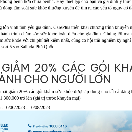
“Phòng bệnh hơn chữa bệnh”. Hãy thiết lập cho bạn và gia đình ý thứ
 động tầm soát sức khỏe thường xuyên để tìm ra các yếu tố nguy cơ ti
tôn vinh tình yêu gia đình, CarePlus triển khai chương trình khuyến 
hành trình chăm sóc sức khỏe toàn diện cho gia đình. Chúng tôi man
 sức khỏe với chi phí tiết kiệm nhất, cùng cơ hội trải nghiệm kỳ ngh
Resort 5 sao Salinda Phú Quốc.
 GIẢM 20% CÁC GÓI K
ÀNH CHO NGƯỜI LỚN
mãi giảm 20% các gói khám sức khỏe được áp dụng cho tất cả đăng
 1,300,000 trở lên (giá trị trước khuyến mại).
h: 10/06/2023 - 10/08/2023