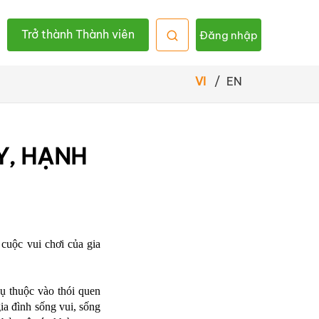
Trở thành Thành viên
Đăng nhập
VI
/
EN
Y, HẠNH
cuộc vui chơi của gia
ụ thuộc vào thói quen
ia đình sống vui, sống