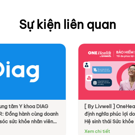
Sự kiện liên quan
ung tâm Y khoa DIAG
[ By Livwell ] OneHealth
 Đồng hành cùng doanh
định nghĩa phúc lợi do
c sức khỏe nhân viên
Hệ sinh thái Sức khỏe T
ệu quả hơn
Xem chi tiết