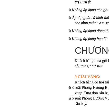
(*) Lưu ý:
ü
Không áp dụng cho gói 
ü
Áp dụng tất cả hình th
các hình thức Cash Vo
ü
Không áp dụng đồng thờ
ü
Không áp dụng bảo lãnh
CHƯƠNG
Khách hàng mua gói k
hội trúng như sau:
9 GIẢI VÀNG:
Khách hàng cơ hội trú
ü
3 suất Phòng Hướng Biể
vang. Đưa đón sân ba
ü
6 suất Phòng Hướng Vườ
sân bay.