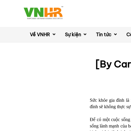
Về VNHR
Sự kiện
Tin tức
C
[By Ca
Sức khỏe gia đình là
đình sẽ không thực sự
Để có một cuộc sống 
sống lành mạnh của bạ