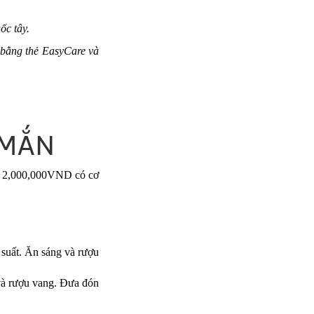
ốc tây.
n bằng thẻ EasyCare và
 MẮN
từ 2,000,000VND có cơ
suất. Ăn sáng và rượu
và rượu vang. Đưa đón