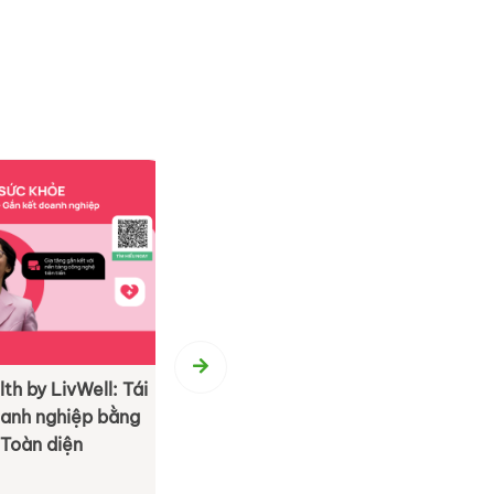
 by LivWell: Tái
[ By BS Group ] BS Event Agenc
anh nghiệp bằng
Hành trình 20 năm tận tâm kiến
oàn diện
M.I.C.E & Team Building
Xem chi tiết