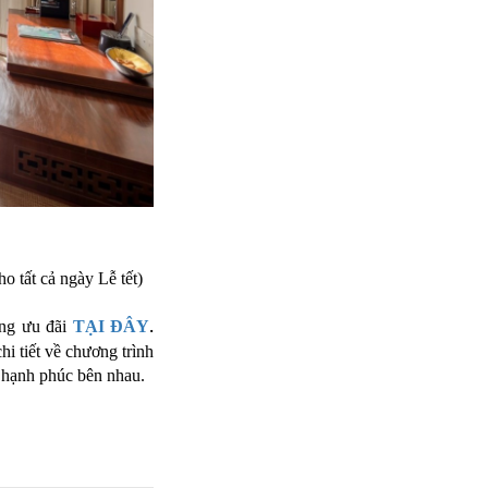
o tất cả ngày Lễ tết)
.
ởng ưu đãi
TẠI ĐÂY
hi tiết về chương trình
 hạnh phúc bên nhau.