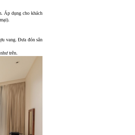
m. Áp dụng cho khách
mại).
ượu vang. Đưa đón sân
như trên.