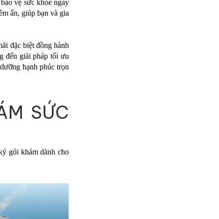
c bảo vệ sức khỏe ngay
ềm ẩn, giúp bạn và gia
mãi đặc biệt đồng hành
g đến giải pháp tối ưu
ỉ dưỡng hạnh phúc trọn
HÁM SỨC
 ký gói khám dành cho