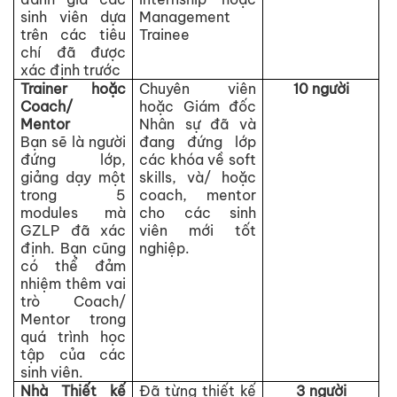
sinh viên dựa
Management
trên các tiêu
Trainee
chí đã được
xác định trước
Trainer hoặc
Chuyên viên
10 người
Coach/
hoặc Giám đốc
Mentor
Nhân sự đã và
Bạn sẽ là người
đang đứng lớp
đứng lớp,
các khóa về soft
giảng dạy một
skills, và/ hoặc
trong 5
coach, mentor
modules mà
cho các sinh
GZLP đã xác
viên mới tốt
định. Bạn cũng
nghiệp.
có thể đảm
nhiệm thêm vai
trò Coach/
Mentor trong
quá trình học
tập của các
sinh viên.
Nhà Thiết kế
Đã từng thiết kế
3 người