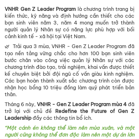
VNHR Gen Z Leader Program
là chương trình trang bị
kiến thức, kỹ năng và định hướng cần thiết cho các
bạn sinh viên năm 3, năm 4 mong muốn trở thành
người quản lý Nhân sự có năng lực phù hợp với bối
cảnh kinh tế - xã hội tại Việt Nam.
Trải qua 3 mùa, VNHR - Gen Z Leader Program đã
🌿
tạo nền tảng vững chắc cho hơn 100 bạn sinh viên
bước chân vào công việc quản lý Nhân sự với các
chương trình đào tạo, trải nghiệm, khai vấn được thiết
kế chuyên biệt bởi đội ngũ cố vấn giàu kinh nghiệm.
Các bạn hoàn thành xuất sắc chương trình còn được
nhận học bổng 10 triệu đồng làm quỹ phát triển bản
thân.
Tháng 6 này,
VNHR - Gen Z Leader Program mùa 4
đã
trở lại với chủ đề
Redefine the Future of Gen Z
Leadership
đầy các thông tin bổ ích.
“Một cánh én không thể làm nên mùa xuân, và một
người cũng không thể đơn độc làm nên một dự án lớn