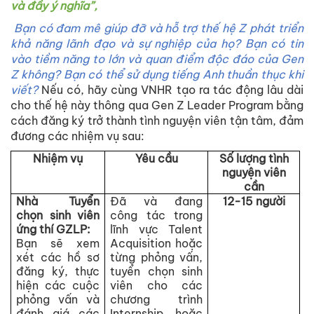
và đầy ý nghĩa”,
Bạn có đam mê giúp đỡ và hỗ trợ thế hệ Z phát triển
khả năng lãnh đạo và sự nghiệp của họ? Bạn có tin
vào tiềm năng to lớn và quan điểm độc đáo của Gen
Z không? Bạn có thể sử dụng tiếng Anh thuần thục khi
viết?
Nếu có, hãy cùng VNHR tạo ra tác động lâu dài
cho thế hệ này thông qua Gen Z Leader Program bằng
cách đăng ký trở thành tình nguyện viên tận tâm, đảm
đương các nhiệm vụ sau:
Nhiệm vụ
Yêu cầu
Số lượng tình
nguyện viên
cần
Nhà Tuyển
Đã và đang
12-15 người
chọn sinh viên
công tác trong
ứng thí GZLP:
lĩnh vực Talent
Bạn sẽ xem
Acquisition hoặc
xét các hồ sơ
từng phỏng vấn,
đăng ký, thực
tuyển chọn sinh
hiện các cuộc
viên cho các
phỏng vấn và
chương trình
đánh giá các
Internship hoặc