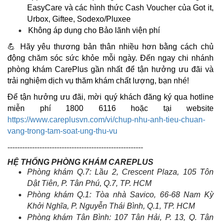
EasyCare và các hình thức Cash Voucher của Got it,
Urbox, Giftee, Sodexo/Pluxee
Không áp dụng cho Bảo lãnh viện phí
💪
Hãy yêu thương bản thân nhiều hơn bằng cách chủ
động chăm sóc sức khỏe mỗi ngày. Đến ngay chi nhánh
phòng khám CarePlus gần nhất để tận hưởng ưu đãi và
trải nghiệm dịch vụ thăm khám chất lượng, bạn nhé!
Để tận hưởng ưu đãi, mời quý khách đăng ký qua hotline
miễn phí
1800 6116 hoặc tại website
https://www.careplusvn.com/vi/chup-nhu-anh-tieu-chuan-
vang-trong-tam-soat-ung-thu-vu
-------------------------------------------------------
HỆ THỐNG PHÒNG KHÁM CAREPLUS
Phòng khám Q.
7: L
ầu 2, Crescent Plaza, 105 Tôn
Dật Tiên, P. Tân Phú, Q.7, TP. HCM
Phòng khám
Q.
1
: T
òa nhà Savico, 66-68 Nam Kỳ
Khởi Nghĩa, P. Nguyễn Thái Bình,
Q.
1,
TP. HCM
Phòng khám Tân Bình
:
107 Tân Hải,
P.
13, Q. Tân