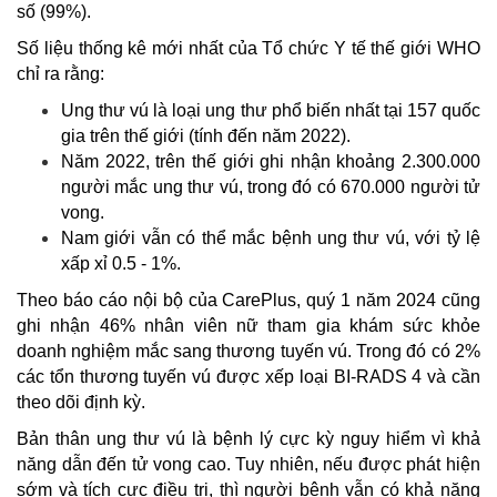
số (99%).
Số liệu thống kê mới nhất của Tổ chức Y tế thế giới WHO
chỉ ra rằng:
Ung thư vú là loại ung thư phổ biến nhất tại 157 quốc
gia trên thế giới (tính đến năm 2022).
Năm 2022,
trên
thế giới ghi nhận khoảng 2.300.000
người mắc ung thư vú, trong đó
có
670.000 người tử
vong.
Nam giới vẫn có thể mắc bệnh ung thư vú, với tỷ lệ
xấp xỉ 0.5 - 1%.
Theo báo cáo nội bộ của CarePlus, quý 1 năm 2024 cũng
ghi nhận 46% nhân viên nữ tham gia khám sức khỏe
doanh nghiệm mắc sang thương tuyến vú. Trong đó có 2%
các tổn thương tuyến vú được xếp loại BI-RADS 4 và cần
theo dõi định kỳ.
Bản thân ung thư vú là bệnh lý cực kỳ nguy hiểm vì khả
năng dẫn đến tử vong cao. Tuy nhiên, nếu được phát hiện
sớm và tích cực điều trị, thì người bệnh vẫn có khả năng