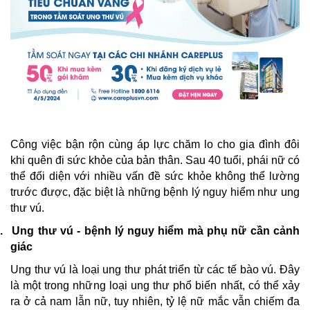
Công việc bận rộn cùng áp lực chăm lo cho gia đình đôi
khi quên đi sức khỏe của bản thân. Sau 40 tuổi, phái nữ có
thể đối diện với nhiều vấn đề sức khỏe không thể lường
trước được, đặc biệt là những bệnh lý nguy hiểm như ung
thư vú.
.
Ung thư vú - bệnh lý nguy hiểm mà phụ nữ cần cảnh
giác
Ung thư vú là loại ung thư phát triển từ các tế bào vú. Đây
là một trong những loại ung thư phổ biến nhất, có thể xảy
ra ở cả nam lẫn nữ, tuy nhiên, tỷ lệ nữ mắc vẫn chiếm đa