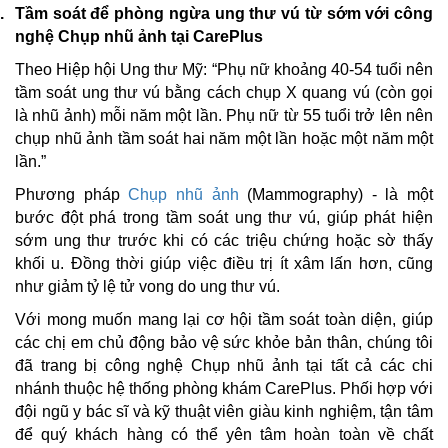
.
Tầm soát để phòng ngừa ung thư vú từ sớm với công
nghệ Chụp nhũ ảnh tại CarePlus
Theo Hiệp hội Ung thư Mỹ: “Phụ nữ khoảng 40-54 tuổi nên
tầm soát ung thư vú bằng cách chụp X quang vú (còn gọi
là nhũ ảnh) mỗi năm một lần. Phụ nữ từ 55 tuổi trở lên nên
chụp nhũ ảnh tầm soát hai năm một lần hoặc một năm một
lần.”
Phương pháp
Chụp nhũ ảnh
(Mammography) - là một
bước đột phá trong tầm soát ung thư vú, giúp phát hiện
sớm ung thư trước khi có các triệu chứng hoặc sờ thấy
khối u. Đồng thời giúp việc điều trị ít xâm lấn hơn, cũng
như giảm tỷ lệ tử vong do ung thư vú.
Với mong muốn mang lại cơ hội tầm soát toàn diện, giúp
các chị em chủ động bảo vệ sức khỏe bản thân, chúng tôi
đã trang bị công nghệ Chụp nhũ ảnh tại tất cả các chi
nhánh thuộc hệ thống phòng khám CarePlus. Phối hợp với
đội ngũ y bác sĩ và kỹ thuật viên giàu kinh nghiệm, tận tâm
để quý khách hàng có thể yên tâm hoàn toàn về chất