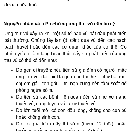
được chữa khỏi.
.
Nguyên nhân và triệu chứng ung thư vú cần lưu ý
Ung thư vú xảy ra khi một số tế bào vú bắt đầu phát triển
bất thường. Chúng lây lan (di căn) qua vú đến các hạch
bạch huyết hoặc đến các cơ quan khác của cơ thể. Có
nhiều yếu tố làm tăng hoặc thúc đẩy sự phát triển của ung
thư vú có thể kể đến như:
Do gen di truyền: nếu tiền sử gia đình có người mắc
ung thư vú, đặc biệt là quan hệ thế hệ 1 như bà, mẹ,
chị em gái, con gái,... thì bạn cũng nên tầm soát để
phòng ngừa sớm.
Do tiền sử các bệnh liên quan đến vú như xơ nang
tuyến vú, nang tuyến vú, u xơ tuyến vú,...
Do lớn tuổi mới có con đầu lòng, không cho con bú
hoặc không sinh con.
Do có quá trình dậy thì sớm (trước 12 tuổi), hoặc
bước vào kỳ mãn kinh muộn (sau 55 tuổi).