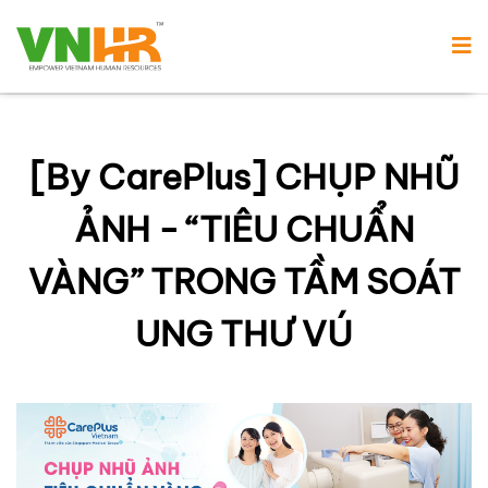
[By CarePlus] CHỤP NHŨ
ẢNH - “TIÊU CHUẨN
VÀNG” TRONG TẦM SOÁT
UNG THƯ VÚ