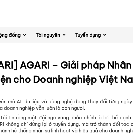
ộng đồng
Tài nguyên
Tuyển dụng
RI] AGARI – Giải pháp Nhân
iện cho Doanh nghiệp Việt N
ên mà AI, dữ liệu và công nghệ đang thay đổi từng ngày
 doanh nghiệp vẫn luôn là con người.
tôi tin rằng một đội ngũ vững chắc chính là lợi thế cạnh 
I không chỉ dừng lại ở tuyển dụng, mà trở thành đối tác c
 hành hệ thống nhân sự linh hoạt và hiệu quả cho doanh ngh