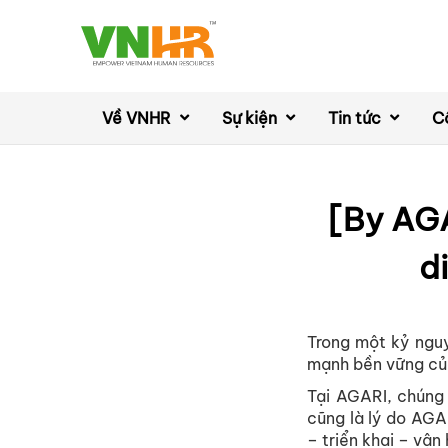
Về VNHR
Sự kiện
Tin tức
C
[By AGA
d
Trong một kỷ nguy
mạnh bền vững của
Tại AGARI, chúng 
cũng là lý do AGAR
– triển khai – vận