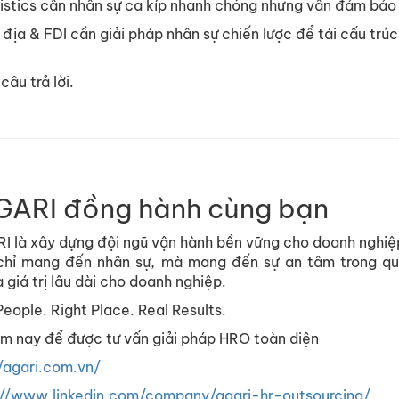
istics cần nhân sự ca kíp nhanh chóng nhưng vẫn đảm bảo 
địa & FDI cần giải pháp nhân sự chiến lược để tái cấu trúc
câu trả lời.
GARI đồng hành cùng bạn
 là xây dựng đội ngũ vận hành bền vững cho doanh nghiệ
chỉ mang đến nhân sự, mà mang đến sự an tâm trong quản
à giá trị lâu dài cho doanh nghiệp.
eople. Right Place. Real Results.
ôm nay để được tư vấn giải pháp HRO toàn diện
//agari.com.vn/
://www.linkedin.com/company/agari-hr-outsourcing/