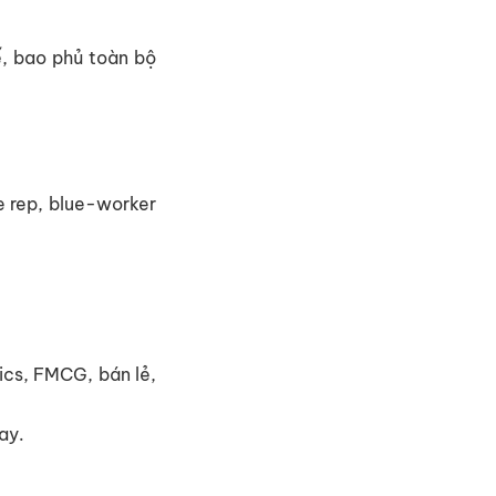
, bao phủ toàn bộ
le rep, blue-worker
ics, FMCG, bán lẻ,
ay.