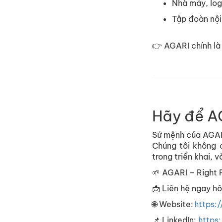
Nhà máy, log
Tập đoàn nội 
👉 AGARI chính là 
Hãy để A
Sứ mệnh của AGARI
Chúng tôi không 
trong triển khai, v
🌱 AGARI – Right P
📩 Liên hệ ngay h
🌐 Website:
https:
📌 LinkedIn:
https