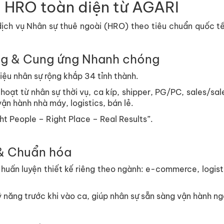
 HRO toàn diện từ AGARI
ịch vụ Nhân sự thuê ngoài (HRO) theo tiêu chuẩn quốc tế
ng & Cung ứng Nhanh chóng
iệu nhân sự rộng khắp 34 tỉnh thành.
hoạt từ nhân sự thời vụ, ca kíp, shipper, PG/PC, sales/sa
ận hành nhà máy, logistics, bán lẻ.
ht People – Right Place – Real Results”.
 & Chuẩn hóa
 huấn luyện thiết kế riêng theo ngành: e-commerce, logist
 năng trước khi vào ca, giúp nhân sự sẵn sàng vận hành ng