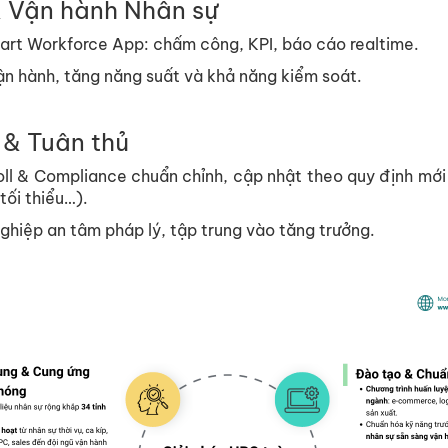
& Vận hành Nhân sự
rt Workforce App: chấm công, KPI, báo cáo realtime.
vận hành, tăng năng suất và khả năng kiểm soát.
 & Tuân thủ
oll & Compliance chuẩn chỉnh, cập nhật theo quy định mớ
tối thiểu…).
ghiệp an tâm pháp lý, tập trung vào tăng trưởng.