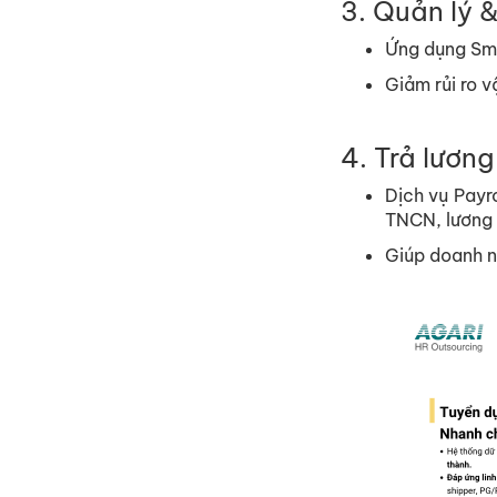
3. Quản lý 
Ứng dụng Sma
Giảm rủi ro 
4. Trả lương
Dịch vụ Payr
TNCN, lương 
Giúp doanh n