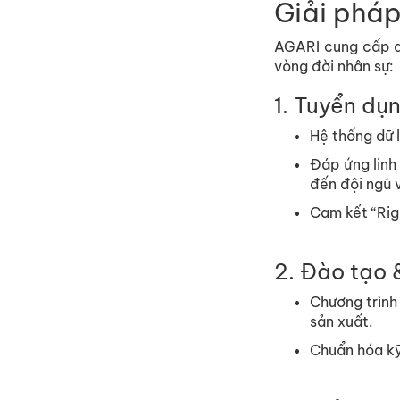
Giải pháp
AGARI cung cấp d
vòng đời nhân sự:
1. Tuyển dụ
Hệ thống dữ l
Đáp ứng linh 
đến đội ngũ v
Cam kết “Rig
2. Đào tạo
Chương trình
sản xuất.
Chuẩn hóa kỹ