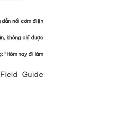
 d
ẫ
n n
ồ
i cơm đi
ệ
n
ẫ
n, không ch
ỉ
đư
ợ
c
ọ
: “Hôm nay đi làm
Field Guide