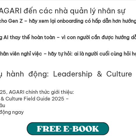
AGARI đ
ế
n các nhà qu
ả
n lý nhân s
ự
 cho Gen Z – hãy xem l
ạ
i onboarding có h
ấ
p d
ẫ
n hơn hư
ớ
ng
g AI thay th
ế
hoàn toàn – vì con ngư
ờ
i c
ầ
n đư
ợ
c hư
ớ
ng d
nhân viên ngh
ỉ
vi
ệ
c – hãy t
ự
h
ỏ
i:
ai là ngư
ờ
i cu
ố
i cùng h
ỏ
i h
ụ
hành đ
ộ
ng: Leadership & Culture 
25, AGARI chính th
ứ
c gi
ớ
i thi
ệ
u:
 & Culture Field Guide 2025
–
âu
đ
ộ
ng ngay