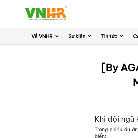
Về VNHR
Sự kiện
Tin tức
C
[By AGA
M
Khi đ
ộ
i ngũ
Trong nhi
ề
u d
ự
án
bi
ế
n: