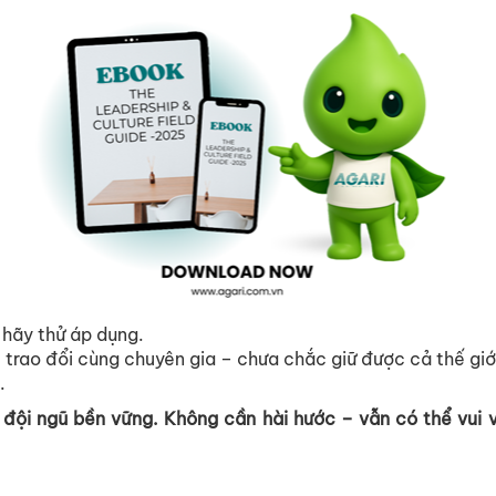
 hãy th
ử
áp d
ụ
ng.
 trao đ
ổ
i cùng chuyên gia – chưa ch
ắ
c gi
ữ
đư
ợ
c c
ả
th
ế
gi
ớ
.
 đ
ộ
i ngũ b
ề
n v
ữ
ng. Không c
ầ
n hài hư
ớ
c – v
ẫ
n có th
ể
vui 