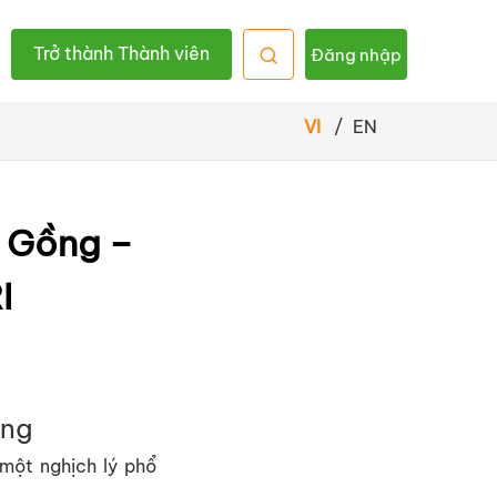
Trở thành Thành viên
Đăng nhập
VI
/
EN
à Gồng –
RI
ng
 m
ộ
t ngh
ị
ch lý ph
ổ