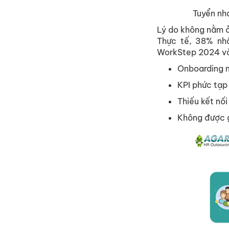
Tuy
ể
n nh
Lý do không n
ằ
m
Th
ự
c t
ế
, 38% nh
WorkStep 2024 v
Onboarding 
KPI ph
ứ
c t
ạ
p
Thi
ế
u k
ế
t n
ố
i
Không đư
ợ
c 