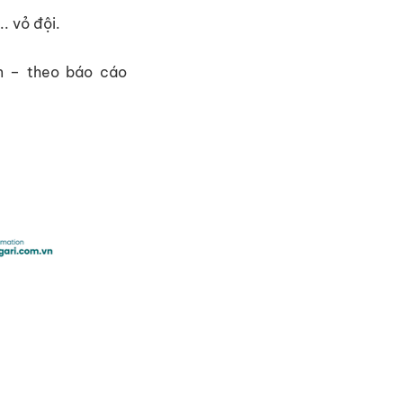
... v
ỏ
đ
ộ
i.
ên – theo báo cáo