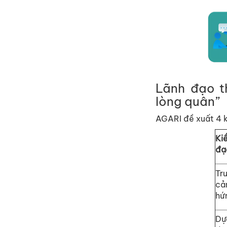
Lãnh đ
ạ
o t
lòng quân”
AGARI đ
ề
xu
ấ
t 4 k
Ki
đ
ạ
Tr
c
ả
h
ứ
D
ự