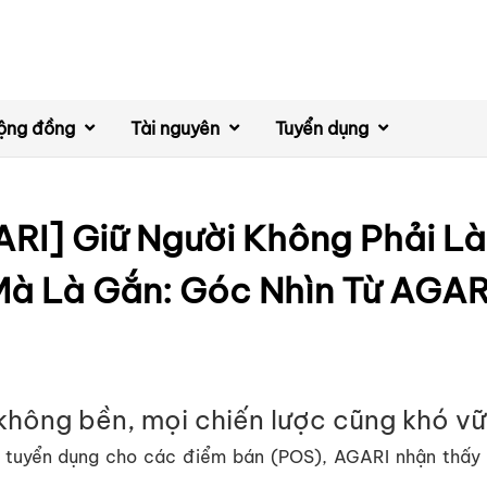
ộng đồng
Tài nguyên
Tuyển dụng
RI] Giữ Người Không Phải L
à Là Gắn: Góc Nhìn Từ AGA
 không b
ề
n, m
ọ
i chi
ế
n lư
ợ
c cũng khó v
ữ
 tuy
ể
n d
ụ
ng cho các đi
ể
m bán (POS), AGARI nh
ậ
n th
ấ
y