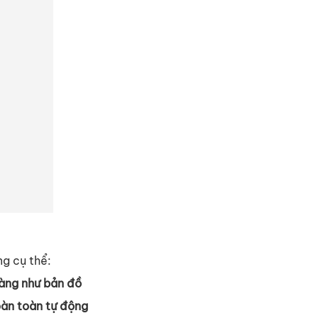
ng c
ụ
th
ể
:
ràng như b
ả
n đ
ồ
àn toàn t
ự
đ
ộ
ng