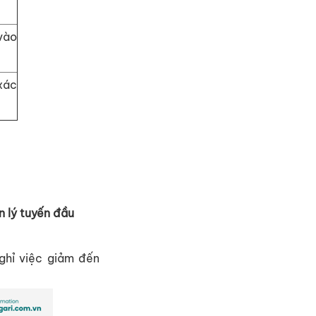
vào
xác
n lý tuy
ế
n đ
ầ
u
gh
ỉ
vi
ệ
c gi
ả
m đ
ế
n