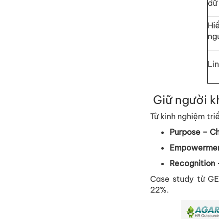
d
ữ
Hi
ng
Li
Gi
ữ
ngư
ờ
i 
T
ừ
kinh nghi
ệ
m tri
Purpose
– Ch
Empowerme
Recognition
–
Case study t
ừ
GEO
22%
.