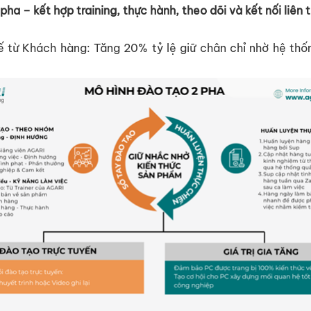
 pha
– k
ế
t h
ợ
p training, th
ự
c hành, theo dõi và k
ế
t n
ố
i liên t
ế
t
ừ
Khách hàng:
Tăng
20% t
ỷ
l
ệ
gi
ữ
chân
ch
ỉ
nh
ờ
h
ệ
th
ố