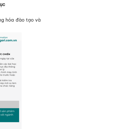
ụ
c
ng hóa đào t
ạ
o và