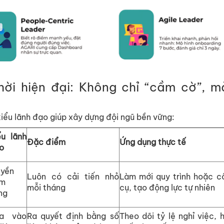
h
ờ
i hi
ệ
n đ
ạ
i: Không ch
ỉ
“c
ầ
m c
ờ
”, m
i
ể
u lãnh đ
ạ
o giúp xây d
ự
ng đ
ộ
i ngũ b
ề
n v
ữ
ng:
ể
u lãnh
Đ
ặ
c đi
ể
m
Ứ
ng d
ụ
ng th
ự
c t
ế
o
uy
ề
n
Luôn có c
ả
i ti
ế
n nh
ỏ
Làm m
ớ
i quy trình ho
ặ
c c
m
m
ỗ
i tháng
c
ụ
, t
ạ
o đ
ộ
ng l
ự
c t
ự
nhiên
ng
a vào
Ra quy
ế
t đ
ị
nh b
ằ
ng s
ố
Theo dõi t
ỷ
l
ệ
ngh
ỉ
vi
ệ
c, h