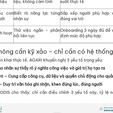
li
ệ
u
li
ệ
u, không c
ả
m tính
su
ấ
t th
ự
c t
ế
ể
u con
Bi
ế
t rõ năng l
ự
c t
ừ
ng
S
ắ
p x
ế
p ngư
ờ
i phù h
ợ
p 
ư
ờ
i
nhân s
ự
đúng vai trò
Th
ử
vi
ệ
c ng
ắ
n – ph
ả
n
Onboarding 3 ngày đ
ủ
đ
ể
nh ho
ạ
t
h
ồ
i liên t
ụ
c
đ
ị
nh m
ứ
c đ
ộ
phù h
ợ
p
không c
ầ
n k
ỹ
x
ả
o – ch
ỉ
c
ầ
n có h
ệ
th
ố
ng
ể
n khai th
ự
c t
ế
, AGARI khuy
ế
n ngh
ị
3 y
ế
u t
ố
tr
ọ
ng y
ế
u:
o nhân s
ự
th
ấ
y rõ ý nghĩa công vi
ệ
c và giá tr
ị
h
ọ
t
ạ
o ra
nt
– Cung c
ấ
p công c
ụ
, d
ữ
li
ệ
u và quy
ề
n ch
ủ
đ
ộ
ng cho qu
ả
 Duy trì văn hóa ghi nh
ậ
n, khen đúng lúc, đúng ngư
ờ
i
DIS cho th
ấ
y: ch
ỉ
c
ầ
n đi
ề
u ch
ỉ
nh 3 y
ế
u t
ố
này, t
ỷ
l
ệ
n