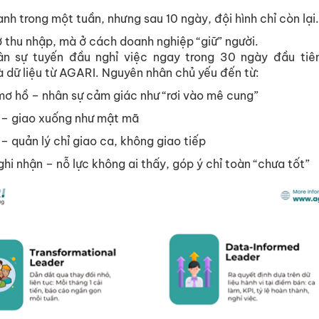
anh trong m
ộ
t tu
ầ
n, nhưng sau 10 ngày, đ
ộ
i hình ch
ỉ
còn l
ạ
i
ở
thu nh
ậ
p, mà
ở
cách doanh nghi
ệ
p “gi
ữ
” ngư
ờ
i.
ân s
ự
tuy
ế
n đ
ầ
u ngh
ỉ
vi
ệ
c ngay trong 30 ngày đ
ầ
u ti
à d
ữ
li
ệ
u t
ừ
AGARI. Nguyên nhân ch
ủ
y
ế
u đ
ế
n t
ừ
:
mơ h
ồ
– nhân s
ự
c
ả
m giác như “rơi vào mê cung”
– giao xu
ố
ng như m
ậ
t mã
– qu
ả
n lý ch
ỉ
giao ca, không giao ti
ế
p
ghi nh
ậ
n
– n
ỗ
l
ự
c không ai th
ấ
y, góp ý ch
ỉ
toàn “chưa t
ố
t”