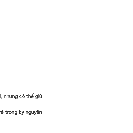
i, nhưng có th
ể
gi
ữ
v
ẻ
trong k
ỷ
nguyên