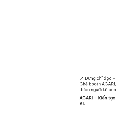
📌
Đ
ừ
ng ch
ỉ
đ
ọ
c –
Ghé booth AGARI,
đư
ợ
c ngư
ờ
i k
ế
bên
AGARI – Ki
ế
n t
ạ
o
AI.