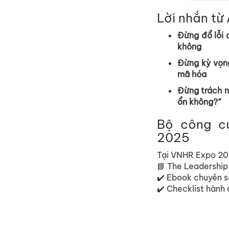
L
ờ
i nh
ắ
n t
ừ
Đ
ừ
ng đ
ổ
l
ỗ
i
không
Đ
ừ
ng k
ỳ
v
ọ
n
mã hóa
Đ
ừ
ng trách 
ổ
n không?”
B
ộ
công c
2025
T
ạ
i VNHR Expo 20
📘
The Leadership
✔
Ebook chuyên s
✔
Checklist hành 