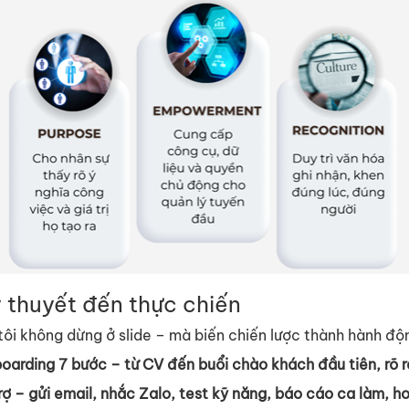
 thuy
ế
t đ
ế
n th
ự
c chi
ế
n
tôi không d
ừ
ng
ở
slide – mà bi
ế
n chi
ế
n lư
ợ
c thành hành đ
ộ
boarding 7 bư
ớ
c
– t
ừ
CV đ
ế
n bu
ổ
i chào khách đ
ầ
u tiên, rõ 
r
ợ
– g
ử
i email, nh
ắ
c Zalo, test k
ỹ
năng, báo cáo ca làm, ho