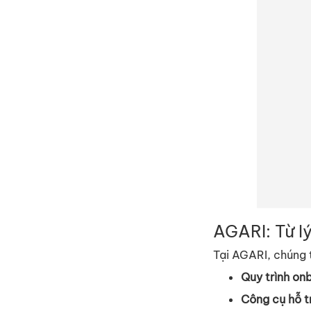
AGARI: T
ừ
lý
T
ạ
i AGARI, chúng 
Quy trình on
Công c
ụ
h
ỗ
t