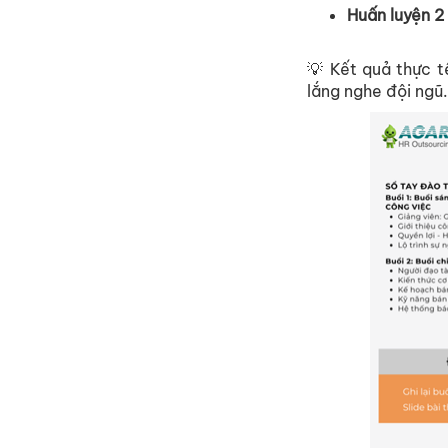
Hu
ấ
n luy
ệ
n 2
💡
K
ế
t qu
ả
th
ự
c t
l
ắ
ng nghe đ
ộ
i ngũ.