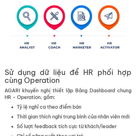
S
ử
d
ụ
ng d
ữ
li
ệ
u đ
ể
HR ph
ố
i h
ợ
p
cùng Operation
AGARI khuy
ế
n ngh
ị
thi
ế
t l
ậ
p B
ả
ng Dashboard chung
HR – Operation, g
ồ
m:
T
ỷ
l
ệ
ngh
ỉ
ca theo đi
ể
m bán
Th
ờ
i gian thích nghi trung bình c
ủ
a nhân viên m
ớ
i
S
ố
lư
ợ
t feedback tích c
ự
c t
ừ
khách/leader