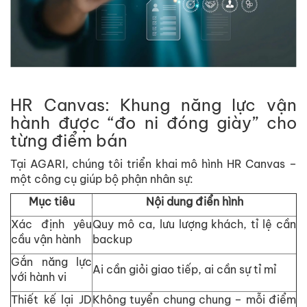
HR Canvas: Khung năng l
ự
c v
ậ
n
hành đư
ợ
c “đo ni đóng giày” cho
t
ừ
ng đi
ể
m bán
T
ạ
i AGARI, chúng tôi tri
ể
n khai mô hình HR Canvas –
m
ộ
t công c
ụ
giúp b
ộ
ph
ậ
n nhân s
ự
:
M
ụ
c tiêu
N
ộ
i dung đi
ể
n hình
Xác đ
ị
nh yêu
Quy mô ca, lưu lư
ợ
ng khách, t
ỉ
l
ệ
c
ầ
n
c
ầ
u v
ậ
n hành
backup
G
ắ
n năng l
ự
c
Ai c
ầ
n gi
ỏ
i giao ti
ế
p, ai c
ầ
n s
ự
t
ỉ
m
ỉ
v
ớ
i hành vi
Thi
ế
t k
ế
l
ạ
i JD
Không tuy
ể
n chung chung – m
ỗ
i đi
ể
m