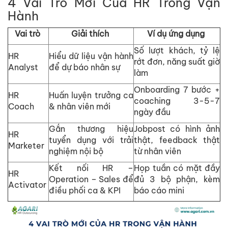
4 Vai Trò M
ớ
i C
ủ
a HR Trong V
ậ
n
Hành
Vai trò
Gi
ả
i thích
Ví d
ụ
ứ
ng d
ụ
ng
S
ố
lư
ợ
t khách, t
ỷ
l
ệ
HR
Hi
ể
u d
ữ
li
ệ
u v
ậ
n hành
r
ớ
t đơn, năng su
ấ
t gi
ờ
Analyst
đ
ể
d
ự
báo nhân s
ự
làm
Onboarding 7 bư
ớ
c +
HR
Hu
ấ
n luy
ệ
n trư
ở
ng ca
coaching 3-5-7
Coach
& nhân viên m
ớ
i
ngày đ
ầ
u
G
ắ
n thương hi
ệ
u
Jobpost có hình
ả
nh
HR
tuy
ể
n d
ụ
ng v
ớ
i tr
ả
i
th
ậ
t, feedback th
ậ
t
Marketer
nghi
ệ
m n
ộ
i b
ộ
t
ừ
nhân viên
K
ế
t n
ố
i HR –
H
ọ
p tu
ầ
n có m
ặ
t đ
ầ
y
HR
Operation – Sales đ
ể
đ
ủ
3 b
ộ
ph
ậ
n, kèm
Activator
đi
ề
u ph
ố
i ca & KPI
báo cáo mini