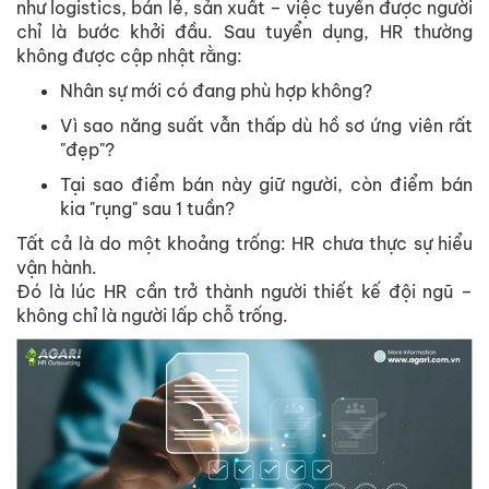
như logistics, bán l
ẻ
, s
ả
n xu
ấ
t – vi
ệ
c tuy
ể
n đư
ợ
c ngư
ờ
i
ch
ỉ
là bư
ớ
c kh
ở
i đ
ầ
u. Sau tuy
ể
n d
ụ
ng, HR thư
ờ
ng
không đư
ợ
c c
ậ
p nh
ậ
t r
ằ
ng:
Nhân s
ự
m
ớ
i có đang phù h
ợ
p không?
Vì sao năng su
ấ
t v
ẫ
n th
ấ
p dù h
ồ
sơ
ứ
ng viên r
ấ
t
"đ
ẹ
p"?
T
ạ
i sao đi
ể
m bán này gi
ữ
ngư
ờ
i, còn đi
ể
m bán
kia "r
ụ
ng" sau 1 tu
ầ
n?
T
ấ
t c
ả
là do m
ộ
t kho
ả
ng tr
ố
ng: HR chưa th
ự
c s
ự
hi
ể
u
v
ậ
n hành.
Đó là lúc HR c
ầ
n tr
ở
thành ngư
ờ
i thi
ế
t k
ế
đ
ộ
i ngũ –
không ch
ỉ
là ngư
ờ
i l
ấ
p ch
ỗ
tr
ố
ng.