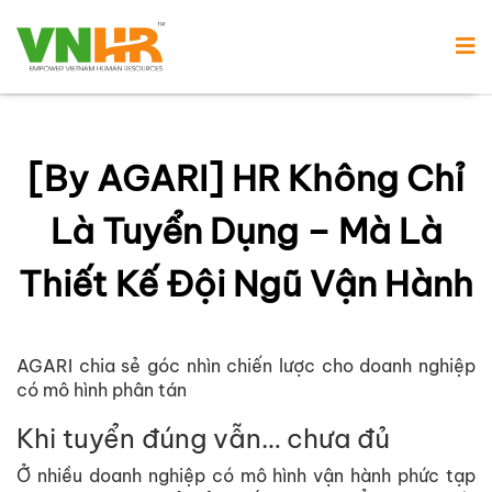
[By AGARI] HR Không Chỉ
Là Tuyển Dụng – Mà Là
Thiết Kế Đội Ngũ Vận Hành
AGARI chia s
ẻ
góc nhìn chi
ế
n lư
ợ
c cho doanh nghi
ệ
p
có mô hình phân tán
Khi tuy
ể
n đúng v
ẫ
n… chưa đ
ủ
Ở
nhi
ề
u doanh nghi
ệ
p có mô hình v
ậ
n hành ph
ứ
c t
ạ
p