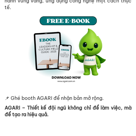
hành v
ữ
ng vàng,
ứ
ng d
ụ
ng công ngh
ệ
m
ộ
t cách th
ự
c
t
ế
.
📌
Ghé booth AGARI đ
ể
nh
ậ
n b
ả
n m
ở
r
ộ
ng.
AGARI – Thi
ế
t k
ế
đ
ộ
i ngũ không ch
ỉ
đ
ể
làm vi
ệ
c, mà
đ
ể
t
ạ
o ra hi
ệ
u qu
ả
.