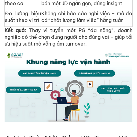
theo ca
bán m
ộ
t JD ng
ắ
n g
ọ
n, đúng insight
Đo lư
ờ
ng hi
ệ
u
Không ch
ỉ
báo cáo ngh
ỉ
vi
ệ
c – mà đo
su
ấ
t theo v
ị
trí
c
ả
“ch
ấ
t lư
ợ
ng làm vi
ệ
c” h
ằ
ng tu
ầ
n
K
ế
t qu
ả
:
Thay vì tuy
ể
n m
ộ
t PG “đa năng”, doanh
nghi
ệ
p có th
ể
ch
ọ
n đúng ngư
ờ
i cho đúng vai – giúp t
ố
i
ưu hi
ệ
u su
ấ
t mà v
ẫ
n gi
ả
m turnover.