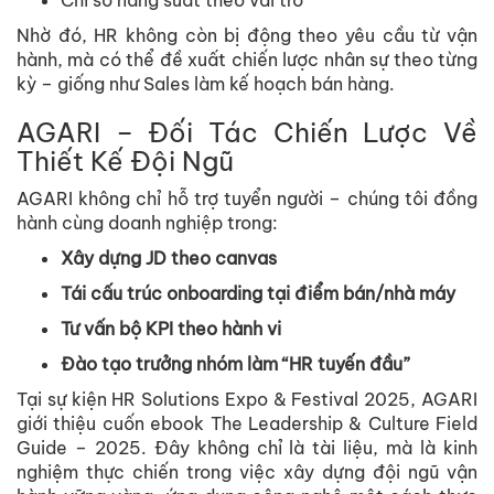
Ch
ỉ
s
ố
năng su
ấ
t theo vai trò
Nh
ờ
đó, HR không còn b
ị
đ
ộ
ng theo yêu c
ầ
u t
ừ
v
ậ
n
hành, mà có th
ể
đ
ề
xu
ấ
t chi
ế
n lư
ợ
c nhân s
ự
theo t
ừ
ng
k
ỳ
– gi
ố
ng như Sales làm k
ế
ho
ạ
ch bán hàng.
AGARI – Đ
ố
i Tác Chi
ế
n Lư
ợ
c V
ề
Thi
ế
t K
ế
Đ
ộ
i Ngũ
AGARI không ch
ỉ
h
ỗ
tr
ợ
tuy
ể
n ngư
ờ
i – chúng tôi đ
ồ
ng
hành cùng doanh nghi
ệ
p trong:
Xây d
ự
ng JD theo canvas
Tái c
ấ
u trúc onboarding t
ạ
i đi
ể
m bán/nhà máy
Tư v
ấ
n b
ộ
KPI theo hành vi
Đào t
ạ
o trư
ở
ng nhóm làm “HR tuy
ế
n đ
ầ
u”
T
ạ
i s
ự
ki
ệ
n HR Solutions Expo & Festival 2025, AGARI
gi
ớ
i thi
ệ
u cu
ố
n ebook
The Leadership & Culture Field
Guide – 2025
. Đây không ch
ỉ
là tài li
ệ
u, mà là kinh
nghi
ệ
m th
ự
c chi
ế
n trong vi
ệ
c xây d
ự
ng đ
ộ
i ngũ v
ậ
n