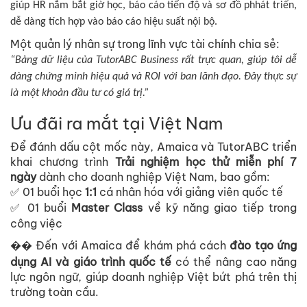
giúp HR nắm bắt giờ học, báo cáo tiến độ và sơ đồ phhát triển,
dễ dàng tích hợp vào báo cáo hiệu suất nội bộ.
Một quản lý nhân sự trong lĩnh vực tài chính chia sẻ:
“Bảng dữ liệu của TutorABC Business rất trực quan, giúp tôi dễ
dàng chứng minh hiệu quả và ROI với ban lãnh đạo. Đây thực sự
là một khoản đầu tư có giá trị.”
Ưu đãi ra mắt tại Việt Nam
Để đánh dấu cột mốc này, Amaica và TutorABC triển
khai chương trình
Trải nghiệm học thử miễn phí 7
ngày
dành cho doanh nghiệp Việt Nam, bao gồm:
01 buổi học
1:1
cá nhân hóa với giảng viên quốc tế
✅
01 buổi
Master Class
về kỹ năng giao tiếp trong
✅
công việc
Đến với Amaica để khám phá cách
đào tạo ứng
��
dụng AI và giáo trình quốc tế
có thể nâng cao năng
lực ngôn ngữ, giúp doanh nghiệp Việt bứt phá trên thị
trường toàn cầu.