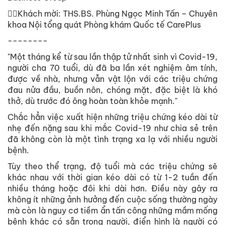
🧑‍⚕️Khách mời: THS.BS. Phùng Ngọc Minh Tấn – Chuyên
khoa Nội tổng quát Phòng khám Quốc tế CarePlus
--------
"Một tháng kể từ sau lần thập tử nhất sinh vì Covid-19,
người cha 70 tuổi, dù đã ba lần xét nghiệm âm tính,
được về nhà, nhưng vẫn vật lộn với các triệu chứng
đau nửa đầu, buồn nôn, chóng mặt, đặc biệt là khó
thở, dù trước đó ông hoàn toàn khỏe mạnh."
Chắc hẳn việc xuất hiện những triệu chứng kéo dài từ
nhẹ đến nặng sau khi mắc Covid-19 như chia sẻ trên
đã không còn là một tình trạng xa lạ với nhiều người
bệnh.
Tùy theo thể trạng, độ tuổi mà các triệu chứng sẽ
khác nhau với thời gian kéo dài có từ 1-2 tuần đến
nhiều tháng hoặc đôi khi dài hơn. Điều này gây ra
không ít những ảnh hưởng đến cuộc sống thường ngày
mà còn là nguy cơ tiềm ẩn tấn công những mầm mống
bệnh khác có sẵn trong người, điển hình là người có