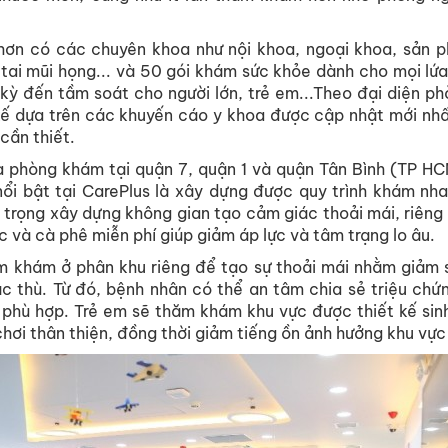
hơn có các chuyên khoa như nội khoa, ngoại khoa, sản p
, tai mũi họng... và 50 gói khám sức khỏe dành cho mọi lứa
kỳ đến tầm soát cho người lớn, trẻ em...Theo đại diện p
kế dựa trên các khuyến cáo y khoa được cập nhật mới nhấ
cần thiết.
 phòng khám tại quận 7, quận 1 và quận Tân Bình (TP HC
 nổi bật tại CarePlus là xây dựng được quy trình khám nh
ú trọng xây dựng không gian tạo cảm giác thoải mái, riêng
 và cà phê miễn phí giúp giảm áp lực và tâm trạng lo âu.
m khám ở phân khu riêng để tạo sự thoải mái nhằm giảm s
 thù. Từ đó, bệnh nhân có thể an tâm chia sẻ triệu chứ
 phù hợp. Trẻ em sẽ thăm khám khu vực được thiết kế sin
 chơi thân thiện, đồng thời giảm tiếng ồn ảnh hưởng khu v