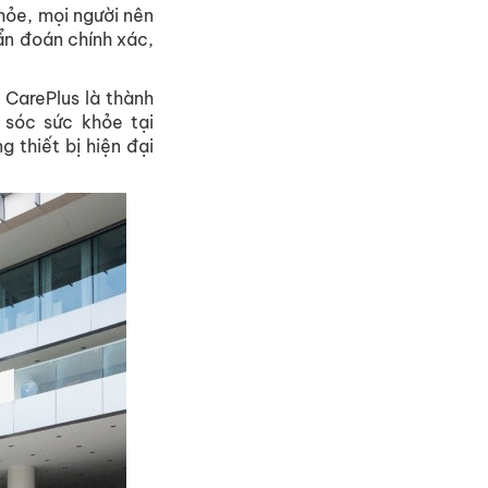
hỏe, mọi người nên
ẩn đoán chính xác,
 CarePlus là thành
 sóc sức khỏe tại
 thiết bị hiện đại