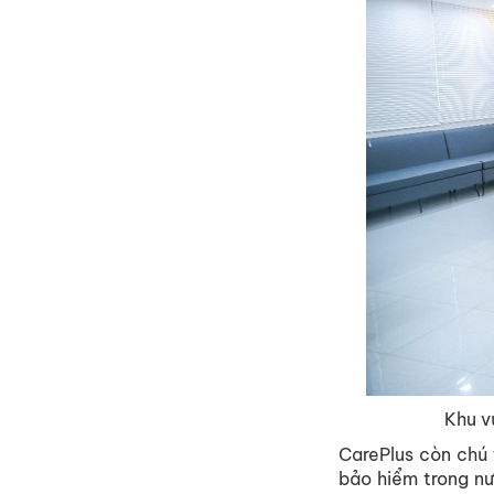
Khu v
CarePlus còn chú 
bảo hiểm trong nư