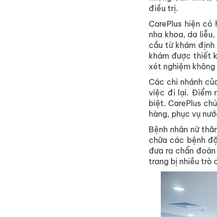
điều trị.
CarePlus hiện có 
nha khoa, da liễu
cầu từ khám định 
khám được thiết 
xét nghiệm không 
Các chi nhánh của
việc đi lại. Điểm
biệt. CarePlus ch
hàng, phục vụ nước
Bệnh nhân nữ thă
chữa các bệnh đặc
đưa ra chẩn đoán
trang bị nhiều trò