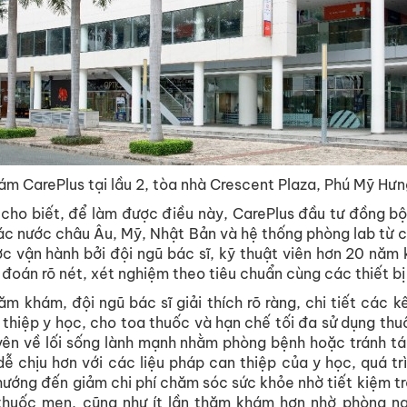
m CarePlus tại lầu 2, tòa nhà Crescent Plaza, Phú Mỹ Hưn
 cho biết, để làm được điều này, CarePlus đầu tư đồng bộ 
các nước châu Âu, Mỹ, Nhật Bản và hệ thống phòng lab từ c
ược vận hành bởi đội ngũ bác sĩ, kỹ thuật viên hơn 20 năm
đoán rõ nét, xét nghiệm theo tiêu chuẩn cùng các thiết bị 
ăm khám, đội ngũ bác sĩ giải thích rõ ràng, chi tiết các 
thiệp y học, cho toa thuốc và hạn chế tối đa sử dụng thu
uyên về lối sống lành mạnh nhằm phòng bệnh hoặc tránh tá
ễ chịu hơn với các liệu pháp can thiệp của y học, quá tr
ướng đến giảm chi phí chăm sóc sức khỏe nhờ tiết kiệm t
 thuốc men, cũng như ít lần thăm khám hơn nhờ phòng n