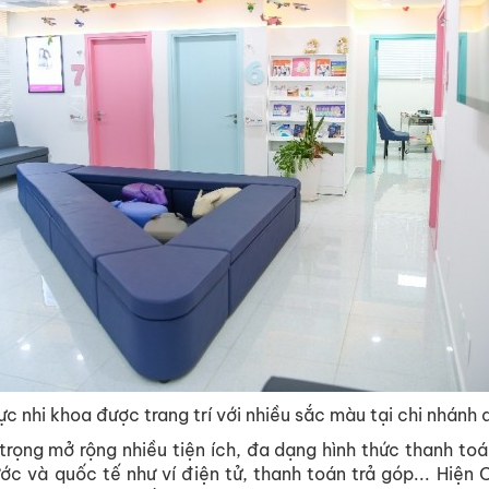
ực nhi khoa được trang trí với nhiều sắc màu tại chi nhánh q
trọng mở rộng nhiều tiện ích, đa dạng hình thức thanh to
ớc và quốc tế như ví điện tử, thanh toán trả góp... Hiện 