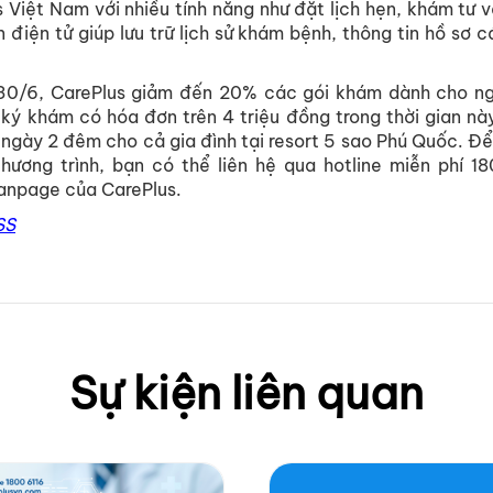
 Việt Nam với nhiều tính năng như đặt lịch hẹn, khám tư vấ
n điện tử giúp lưu trữ lịch sử khám bệnh, thông tin hồ sơ 
30/6, CarePlus giảm đến 20% các gói khám dành cho ngư
ý khám có hóa đơn trên 4 triệu đồng trong thời gian nà
 ngày 2 đêm cho cả gia đình tại resort 5 sao Phú Quốc. Đ
hương trình, bạn có thể liên hệ qua hotline miễn phí 1
fanpage của CarePlus.
SS
Sự kiện liên quan