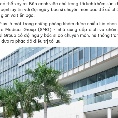
có thể xảy ra. Bên cạnh việc chú trọng tới lịch khám sức k
 bệnh uy tín với đội ngũ y bác sĩ chuyên môn cao để có ch
 gian và tiền bạc.
lus là một trong những phòng khám được nhiều lựa chọn.
re Medical Group (SMG) - nhà cung cấp dịch vụ chăm
l Group có đội ngũ y bác sĩ có chuyên môn, hệ thống trang
đưa ra phác đồ điều trị tối ưu.