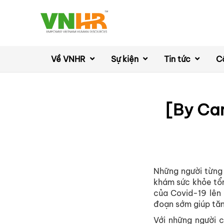
Về VNHR
Sự kiện
Tin tức
C
[By Car
Những người từng
khám sức khỏe tổn
của Covid-19 lên 
đoạn sớm giúp tăng
Với những người 