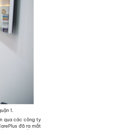
uận 1.
án qua các công ty
CarePlus đã ra mắt