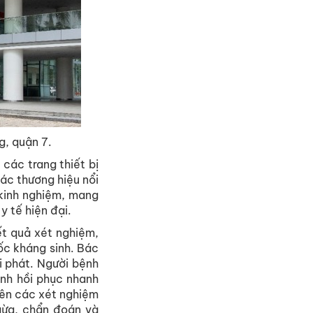
g, quận 7.
các trang thiết bị
ác thương hiệu nổi
 kinh nghiệm, mang
y tế hiện đại.
kết quả xét nghiệm,
ốc kháng sinh. Bác
i phát. Người bệnh
ình hồi phục nhanh
rên các xét nghiệm
gừa, chẩn đoán và