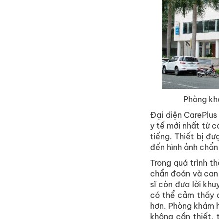
Phòng khá
Đại diện CarePlus
y tế mới nhất từ 
tiếng. Thiết bị đ
đến hình ảnh chẩn 
Trong quá trình th
chẩn đoán và can 
sĩ còn đưa lời kh
có thể cảm thấy d
hơn. Phòng khám h
không cần thiết,