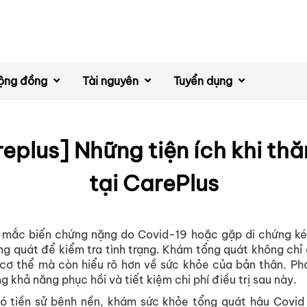
ộng đồng
Tài nguyên
Tuyển dụng
eplus] Những tiện ích khi t
tại CarePlus
 mắc biến chứng nặng do Covid-19 hoặc gặp di chứng ké
g quát để kiểm tra tình trạng. Khám tổng quát không chỉ
cơ thể mà còn hiểu rõ hơn về sức khỏe của bản thân. Phá
 khả năng phục hồi và tiết kiệm chi phí điều trị sau này.
có tiền sử bệnh nền, khám sức khỏe tổng quát hậu Covid