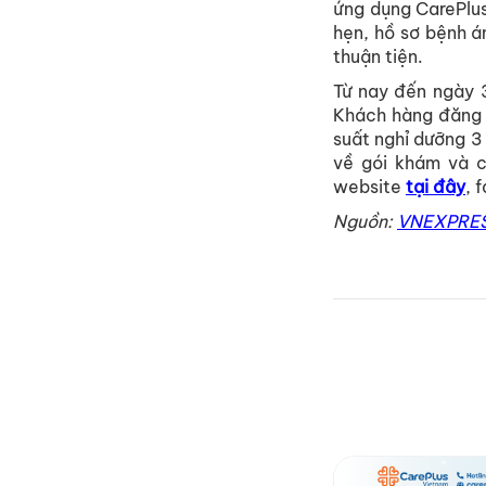
ứng dụng CarePlus
hẹn, hồ sơ bệnh á
thuận tiện.
Từ nay đến ngày 
Khách hàng đăng k
suất nghỉ dưỡng 3
về gói khám và c
website
tại đây
, 
Nguồn:
VNEXPRE