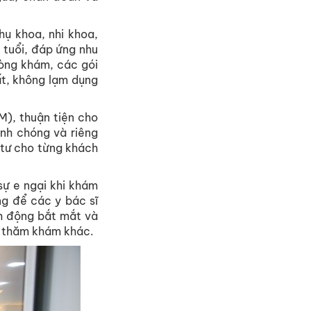
hụ khoa, nhi khoa,
 tuổi, đáp ứng nhu
hòng khám, các gói
t, không lạm dụng
M), thuận tiện cho
anh chóng và riêng
 tư cho từng khách
ự e ngại khi khám
ng để các y bác sĩ
h động bắt mắt và
ực thăm khám khác.