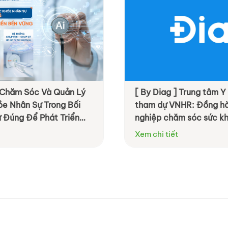
Diag ] Trung tâm Y khoa DIAG
[ By Livwell ]
dự VNHR: Đồng hành cùng doanh
định nghĩa ph
p chăm sóc sức khỏe nhân viên
Hệ sinh thái 
ộng và hiệu quả hơn
i tiết
Xem chi tiết