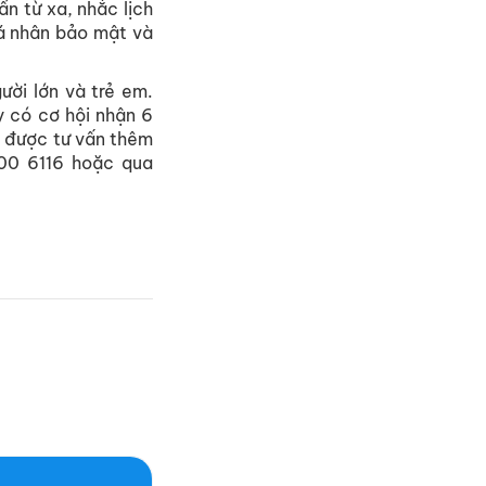
n từ xa, nhắc lịch
cá nhân bảo mật và
ời lớn và trẻ em.
y có cơ hội nhận 6
ể được tư vấn thêm
800 6116 hoặc qua