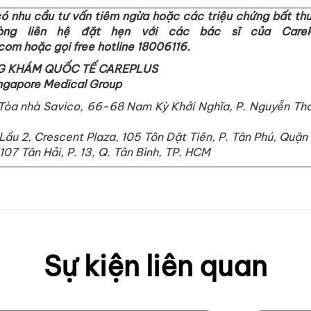
ó nhu cầu tư vấn tiêm ngừa hoặc các triệu chứng bất thư
lòng liên hệ đặt hẹn với các bác sĩ của CareP
om hoặc gọi free hotline 18006116.
G KHÁM QUỐC TẾ CAREPLUS
ingapore Medical Group
 Tòa nhà Savico, 66-68 Nam Kỳ Khởi Nghĩa, P. Nguyễn Thái
 Lầu 2, Crescent Plaza, 105 Tôn Dật Tiên, P. Tân Phú, Quận
107 Tân Hải, P. 13, Q. Tân Bình, TP. HCM
Sự kiện liên quan