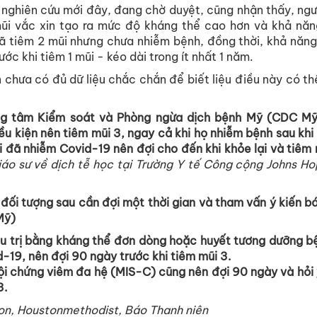
nghiên cứu mới đây, đang chờ duyệt, cũng nhận thấy, ng
 mũi vắc xin tạo ra mức độ kháng thể cao hơn và khả năn
ã tiêm 2 mũi nhưng chưa nhiễm bệnh, đồng thời, khả năng
ớc khi tiêm 1 mũi - kéo dài trong ít nhất 1 năm.
 chưa có đủ dữ liệu chắc chắn để biết liệu điều này có th
ung tâm Kiểm soát và Phòng ngừa dịch bệnh Mỹ (CDC Mỹ
ều kiện nên tiêm mũi 3, ngay cả khi họ nhiễm bệnh sau khi 
i đã nhiễm Covid-19 nên đợi cho đến khi khỏe lại và tiêm
áo sư về dịch tễ học tại Trường Y tế Công cộng Johns Ho
đối tượng sau cần đợi một thời gian và tham vấn ý kiến bác
Mỹ)
u trị bằng kháng thể đơn dòng hoặc huyết tương dưỡng bệ
d-19, nên đợi 90 ngày trước khi tiêm mũi 3.
ội chứng viêm đa hệ
(MIS-C)
cũng nên đợi 90 ngày và hỏi ý
3.
on
,
Houstonmethodist, Báo Thanh niên