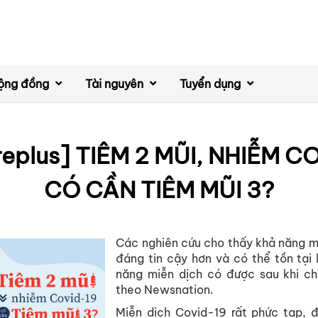
ộng đồng
Tài nguyên
Tuyển dụng
eplus] TIÊM 2 MŨI, NHIỄM C
CÓ CẦN TIÊM MŨI 3?
Các nghiên cứu cho thấy khả năng mi
đáng tin cậy hơn và có thể tồn tại 
năng miễn dịch có được sau khi ch
theo Newsnation.
Miễn dịch Covid-19 rất phức tạp, đ