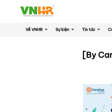
Về VNHR
Sự kiện
Tin tức
C
[By Car