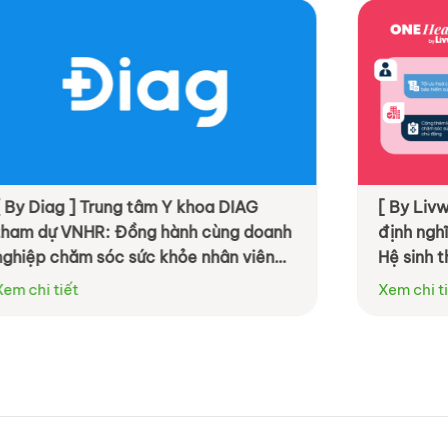
ung tâm Y khoa DIAG
[ By Livwell ] OneHealth
 Đồng hành cùng doanh
định nghĩa phúc lợi do
c sức khỏe nhân viên
Hệ sinh thái Sức khỏe T
ệu quả hơn
Xem chi tiết