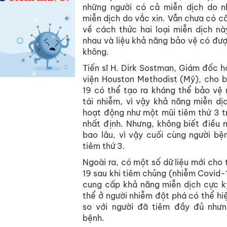
những người có cả miễn dịch do n
miễn dịch do vắc xin. Vẫn chưa có câu
về cách thức hai loại miễn dịch n
nhau và liệu khả năng bảo vệ có đượ
không.
Tiến sĩ H. Dirk Sostman, Giám đốc 
viện Houston Methodist (Mỹ), cho b
19 có thể tạo ra kháng thể bảo vệ 
tái nhiễm, vì vậy khả năng miễn dị
hoạt động như một mũi tiêm thứ 3 t
nhất định. Nhưng, không biết điều 
bao lâu, vì vậy cuối cùng người bệ
tiêm thứ 3.
Ngoài ra, có một số dữ liệu mới cho
19 sau khi tiêm chủng (nhiễm Covid-
cung cấp khả năng miễn dịch cực k
thể ở người nhiễm đột phá có thể h
so với người đã tiêm đầy đủ nhưn
bệnh.