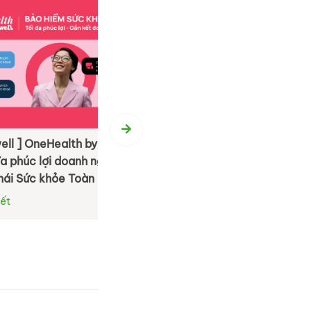
 by LivWell: Tái
[ By BS Group ] BS Event Agenc
anh nghiệp bằng
Hành trình 20 năm tận tâm kiến
oàn diện
M.I.C.E & Team Building
Xem chi tiết