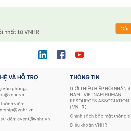
Gửi
 nhất từ ​​VNHR
 HỆ VÀ HỖ TRỢ
THÔNG TIN
ệ văn phòng:
GIỚI THIỆU HIỆP HỘI NHÂN S
ct@vnhr.vn
NAM- VIETNAM HUMAN
RESOURCES ASSOCIATION
 thành viên:
(VNHR)
rship@vnhr.vn
Chính sách bảo mật thông ti
 sự kiện:
event@vnhr.vn
Điều khoản VNHR