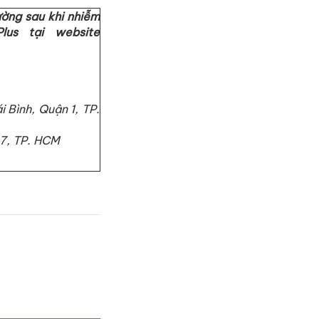
ờng sau khi nhiễm
lus tại website
 Bình, Quận 1, TP.
 7, TP. HCM