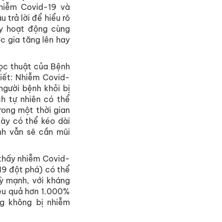
hiễm Covid-19 và
 trả lời để hiểu rõ
ày hoạt động cùng
c gia tăng lên hay
học thuật của Bệnh
iết: Nhiễm Covid-
người bệnh khỏi bị
ch tự nhiên có thể
rong một thời gian
này có thể kéo dài
nh vẫn sẽ cần mũi
 thấy nhiễm Covid-
19 đột phá) có thể
ỳ mạnh, với kháng
iệu quả hơn 1.000%
g không bị nhiễm