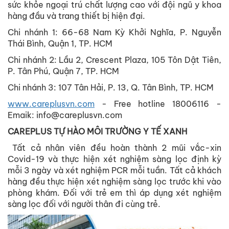
sức khỏe ngoại trú chất lượng cao với đội ngũ y khoa
hàng đầu và trang thiết bị hiện đại.
Chi nhánh 1: 66-68 Nam Kỳ Khởi Nghĩa, P. Nguyễn
Thái Bình, Quận 1, TP. HCM
Chi nhánh 2: Lầu 2, Crescent Plaza, 105 Tôn Dật Tiên,
P. Tân Phú, Quận 7, TP. HCM
Chi nhánh 3: 107 Tân Hải, P. 13, Q. Tân Bình, TP. HCM
www.careplusvn.com
- Free hotline 18006116 -
Emaik: info@careplusvn.com
CAREPLUS TỰ HÀO MÔI TRƯỜNG Y TẾ XANH
Tất cả nhân viên đều hoàn thành 2 mũi vắc-xin
Covid-19 và thực hiện xét nghiệm sàng lọc định kỳ
mỗi 3 ngày và xét nghiệm PCR mỗi tuần. Tất cả khách
hàng đều thực hiện xét nghiệm sàng lọc trước khi vào
phòng khám. Đối với trẻ em thì áp dụng xét nghiệm
sàng lọc đối với người thân đi cùng trẻ.