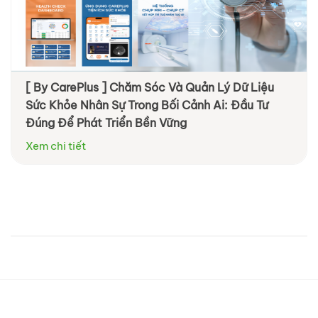
[ By CarePlus ] Chăm Sóc Và Quản Lý Dữ Liệu
[ By Diag ] Trung tâm Y khoa DIAG tham dự
Sức Khỏe Nhân Sự Trong Bối Cảnh Ai: Đầu Tư
VNHR: Đồng hành cùng doanh nghiệp chăm sóc
Đúng Để Phát Triển Bền Vững
sức khỏe nhân viên chủ động và hiệu quả hơn
Xem chi tiết
Xem chi tiết