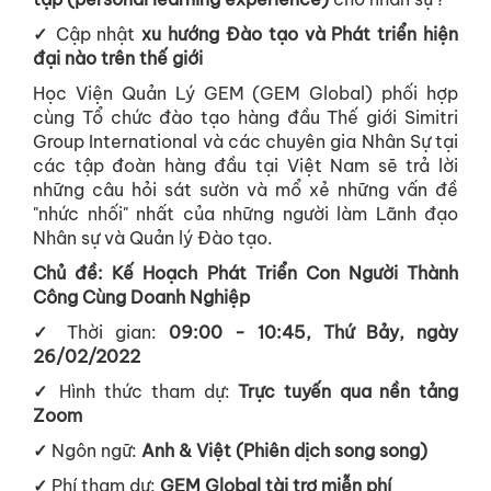
✓
Cập nhật
xu hướng Đào tạo và Phát triển hiện
đại nào trên thế giới
Học Viện Quản Lý GEM (GEM Global) phối hợp
cùng Tổ chức đào tạo hàng đầu Thế giới Simitri
Group International và các chuyên gia Nhân Sự tại
các tập đoàn hàng đầu tại Việt Nam sẽ trả lời
những câu hỏi sát sườn và mổ xẻ những vấn đề
"nhức nhối" nhất của những người làm Lãnh đạo
Nhân sự và Quản lý Đào tạo.
Chủ đề:
Kế Hoạch Phát Triển Con Người Thành
Công Cùng Doanh Nghiệp
✓
Thời gian:
09:00 - 10:45, Thứ Bảy, ngày
26/02/2022
✓
Hình thức tham dự:
Trực tuyến qua nền tảng
Zoom
✓
Ngôn ngữ:
Anh & Việt (Phiên dịch song song)
✓
Phí tham dự:
GEM Global tài trợ miễn phí