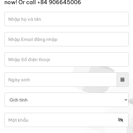
now! Or call +84 906645006