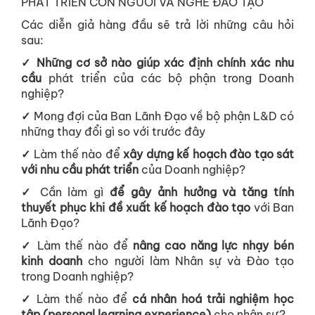
PHÁT TRIỂN CON NGƯỜI VÀ NGHỀ ĐÀO TẠO
Các diễn giả hàng đầu sẽ trả lời những câu hỏi
sau:
✓ Những cơ sở nào giúp xác định chính xác nhu
cầu
phát triển của các bộ phận trong Doanh
nghiệp?
✓
Mong đợi của Ban Lãnh Đạo về bộ phận L&D có
những thay đổi gì so với trước đây
✓
Làm thế nào để
xây dựng kế hoạch đào tạo sát
với nhu cầu phát triển
của Doanh nghiệp?
✓
Cần làm gì
để gây ảnh hưởng và tăng tính
thuyết phục khi đề xuất kế hoạch đào tạo
với Ban
Lãnh Đạo?
✓
Làm thế nào để
nâng cao năng lực nhạy bén
kinh doanh
cho người làm Nhân sự và Đào tạo
trong Doanh nghiệp?
✓
Làm thế nào để
cá nhân hoá trải nghiệm học
tập (personal learning experience)
cho nhân sự?