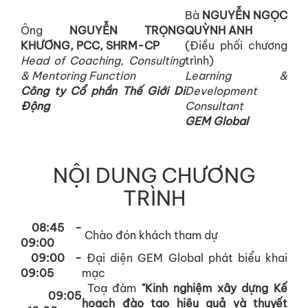
Bà
NGUYỄN NGỌC
Ông
NGUYỄN TRỌNG
QUỲNH ANH
KHƯƠNG, PCC, SHRM-CP
(Điều phối chương
Head of Coaching, Consulting
trình)
& Mentoring Function
Learning &
Công ty Cổ phần Thế Giới Di
Development
Động
Consultant
GEM Global
NỘI DUNG CHƯƠNG
TRÌNH
08:45 -
Chào đón khách tham dự
09:00
09:00 -
Đại diện GEM Global phát biểu khai
09:05
mạc
Toạ đàm
"Kinh nghiệm xây dựng Kế
09:05
hoạch đào tạo hiệu quả và thuyết