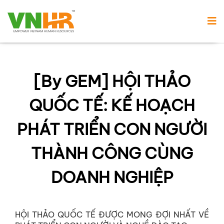
[By GEM] HỘI THẢO
QUỐC TẾ: KẾ HOẠCH
PHÁT TRIỂN CON NGƯỜI
THÀNH CÔNG CÙNG
DOANH NGHIỆP
HỘI THẢO QUỐC TẾ ĐƯỢC MONG ĐỢI NHẤT VỀ