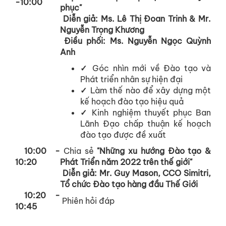
-10:00
phục"
Diễn giả: Ms. Lê Thị Đoan Trinh & Mr.
Nguyễn Trọng Khương
Điều phối: Ms. Nguyễn Ngọc Quỳnh
Anh
✓
Góc nhìn mới về Đào tạo và
Phát triển nhân sự hiện đại
✓
Làm thế nào để xây dựng một
kế hoạch đào tạo hiệu quả
✓
Kinh nghiệm thuyết phục Ban
Lãnh Đạo chấp thuận kế hoạch
đào tạo được đề xuất
10:00 -
Chia sẻ
"Những xu hướng Đào tạo &
10:20
Phát Triển năm 2022 trên thế giới"
Diễn giả: Mr. Guy Mason, CCO Simitri,
Tổ chức Đào tạo hàng đầu Thế Giới
10:20 -
Phiên hỏi đáp
10:45