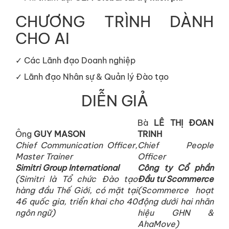
CHƯƠNG TRÌNH DÀNH
CHO AI
✓ Các Lãnh đạo Doanh nghiệp
✓ Lãnh đạo Nhân sự & Quản lý Đào tạo
DIỄN GIẢ
Bà
LÊ THỊ ĐOAN
Ông
GUY MASON
TRINH
Chief Communication Officer,
Chief People
Master Trainer
Officer
Simitri Group International
Công ty Cổ phần
(Simitri là Tổ chức Đào tạo
Đầu tư Scommerce
hàng đầu Thế Giới, có mặt tại
(Scommerce hoạt
46 quốc gia, triển khai cho 40
động dưới hai nhãn
ngôn ngữ)
hiệu GHN &
AhaMove)