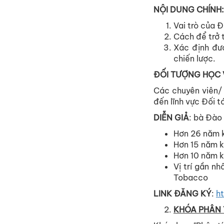
NỘI DUNG CHÍNH:
Vai trò của Đ
Cách để trở 
Xác định đượ
chiến lược.
ĐỐI TƯỢNG HỌC 
Các chuyên viên/
đến lĩnh vực Đối t
DIỄN GIẢ
: bà Đào
Hơn 26 năm k
Hơn 15 năm k
Hơn 10 năm k
Vị trí gần n
Tobacco
LINK ĐĂNG KÝ
:
h
KHÓA
PHÂN 