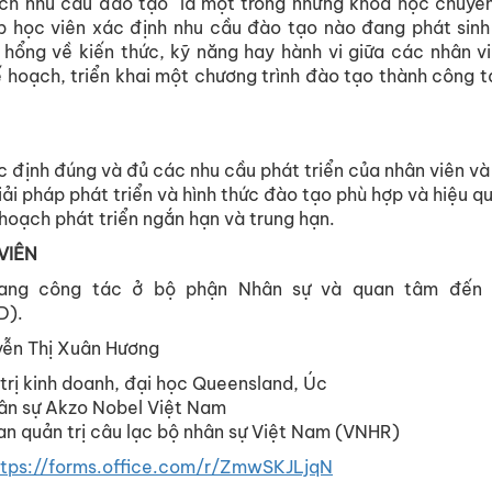
ích nhu cầu đào tạo" là một trong những khóa học chuyê
p học viên xác định nhu cầu đào tạo nào đang phát sinh
 hổng về kiến thức, kỹ năng hay hành vi giữa các nhân v
ế hoạch, triển khai một chương trình đào tạo thành công t
c định đúng và đủ các nhu cầu phát triển của nhân viên và
ải pháp phát triển và hình thức đào tạo phù hợp và hiệu q
hoạch phát triển ngắn hạn và trung hạn.
VIÊN
đang công tác ở bộ phận Nhân sự và quan tâm đến 
D).
yễn Thị Xuân Hương
 trị kinh doanh, đại học Queensland, Úc
ân sự Akzo Nobel Việt Nam
an quản trị câu lạc bộ nhân sự Việt Nam (VNHR)
ttps://forms.office.com/r/ZmwSKJLjqN