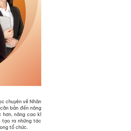
học chuyên về Nhân
ừ căn bản đến nâng
c hơn, nâng cao kĩ
 tạo ra những tác
rong tổ chức.