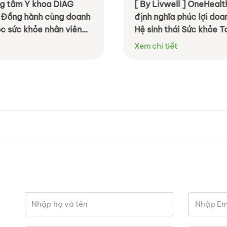
ung tâm Y khoa DIAG
[ By Livwell ] OneHealth
 Đồng hành cùng doanh
định nghĩa phúc lợi do
c sức khỏe nhân viên
Hệ sinh thái Sức khỏe T
ệu quả hơn
Xem chi tiết