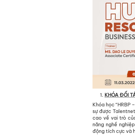
KHÓA ĐỐI T
Khóa học “HRBP – 
sự được Talentnet
cao về vai trò củ
năng nghề nghiệp
động tích cực và 