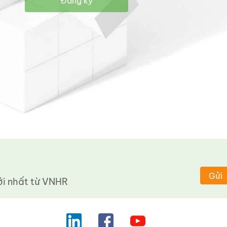
Đăng ký
Gửi
 nhất từ ​​VNHR