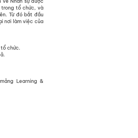
n về Nhân sự được
 trong tổ chức, và
iên. Từ đó bắt đầu
ại nơi làm việc của
 tổ chức.
uả.
mảng Learning &