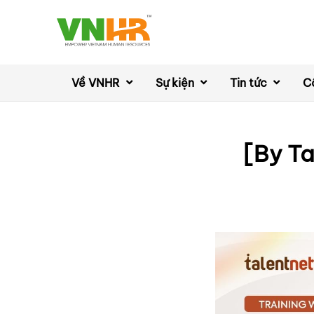
Về VNHR
Sự kiện
Tin tức
C
[By T