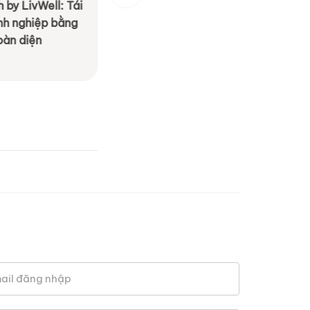
 by LivWell: Tái
[ By BS Group ] BS Event Agenc
anh nghiệp bằng
Hành trình 20 năm tận tâm kiến
oàn diện
M.I.C.E & Team Building
Xem chi tiết