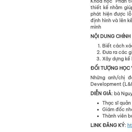
Khóa học "Phân t
thiết kế nhằm giú
phát hiện được lỗ
định hình và lên k
mình
NỘI DUNG CHÍNH
Biết cách xá
Đưa ra các gi
Xây dựng kế 
ĐỐI TƯỢNG HỌC 
Những anh/chị 
Development (L&
DIỄN GIẢ
: bà Ngu
Thạc sĩ quản
Giám đốc nh
Thành viên b
LINK ĐĂNG KÝ
:
h