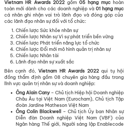
Vietnam HR Awards 2022
gồm
05
hạng mục
hoàn
toàn mới dành cho các doanh nghiệp và
01 hạng mục
cá nhân ghi nhận vai trò lãnh đạo và đóng góp của
các lãnh đạo nhân sự đối với tổ chức:
Chiến lược Sức khỏe nhân sự
Chiến lược Nhân sự Vì sự phát triển bền vững
Chiến lược Phát triển năng lực tổ chức
Chiến lược Đổi mới mô hình quản trị nhân sự
Chiến lược Nhân tài
Lãnh đạo nhân sự xuất sắc
Bên cạnh đó,
Vietnam HR Awards 2022
qui tụ hội
đồng thẩm định gồm 08 chuyên gia hàng đầu trong
lĩnh vực quản trị nhân sự và doanh nghiệp:
Ông Alain Cany
– Chủ tịch Hiệp hội Doanh nghiệp
Châu Âu tại Việt Nam (Eurocham), Chủ tịch Tập
đoàn Jardine Matheson Việt Nam
Ông Colin Blackwell
– Chủ tịch Ủy ban Nhân sự
Diễn đàn Doanh nghiệp Việt Nam (VBF) của
Ngân hàng Thế giới, Người sáng lập Enablecode