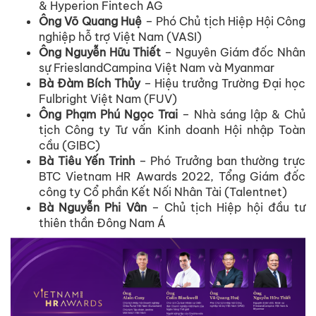
& Hyperion Fintech AG
Ông Võ Quang Huệ
– Phó Chủ tịch Hiệp Hội Công
nghiệp hỗ trợ Việt Nam (VASI)
Ông Nguyễn Hữu Thiết
– Nguyên Giám đốc Nhân
sự FrieslandCampina Việt Nam và Myanmar
Bà Đàm Bích Thủy
– Hiệu trưởng Trường Đại học
Fulbright Việt Nam (FUV)
Ông Phạm Phú Ngọc Trai
– Nhà sáng lập & Chủ
tịch Công ty Tư vấn Kinh doanh Hội nhập Toàn
cầu (GIBC)
Bà Tiêu Yến Trinh
– Phó Trưởng ban thường trực
BTC Vietnam HR Awards 2022, Tổng Giám đốc
công ty Cổ phần Kết Nối Nhân Tài (Talentnet)
Bà Nguyễn Phi Vân
– Chủ tịch Hiệp hội đầu tư
thiên thần Đông Nam Á