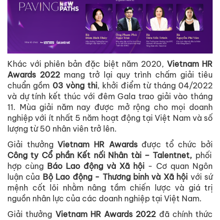
Khác với phiên bản đặc biệt năm 2020,
Vietnam HR
Awards 2022
mang trở lại quy trình chấm giải tiêu
chuẩn gồm
03 vòng thi
, khởi điểm từ tháng 04/2022
và dự tính kết thúc với đêm Gala trao giải vào tháng
11. Mùa giải năm nay được mở rộng cho mọi doanh
nghiệp với ít nhất 5 năm hoạt động tại Việt Nam và số
lượng từ 50 nhân viên trở lên.
Giải thưởng
Vietnam HR Awards
được tổ chức bởi
Công ty Cổ phần Kết nối Nhân tài – Talentnet,
phối
hợp cùng
Báo Lao động và Xã hội
- Cơ quan Ngôn
luận của
Bộ Lao động - Thương binh và Xã hội
với sứ
mệnh cốt lõi nhằm nâng tầm chiến lược và giá trị
nguồn nhân lực của các doanh nghiệp tại Việt Nam.
Giải thưởng
Vietnam HR Awards 2022
đã chính thức