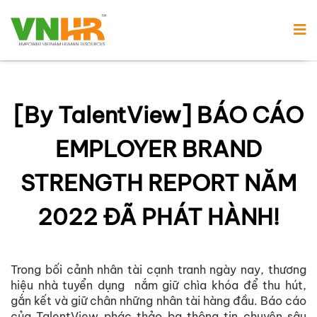
[By TalentView] BÁO CÁO
EMPLOYER BRAND
STRENGTH REPORT NĂM
2022 ĐÃ PHÁT HÀNH!
Trong bối cảnh nhân tài cạnh tranh ngày nay, thương
hiệu nhà tuyển dụng nắm giữ chìa khóa để thu hút,
gắn kết và giữ chân những nhân tài hàng đầu. Báo cáo
của TalentView phác thảo ba thông tin chuyên sâu