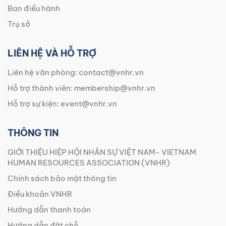
Ban điều hành
Trụ sở
LIÊN HỆ VÀ HỖ TRỢ
Liên hệ văn phòng:
contact@vnhr.vn
Hỗ trợ thành viên:
membership@vnhr.vn
Hỗ trợ sự kiện:
event@vnhr.vn
THÔNG TIN
GIỚI THIỆU HIỆP HỘI NHÂN SỰ VIỆT NAM- VIETNAM
HUMAN RESOURCES ASSOCIATION (VNHR)
Chính sách bảo mật thông tin
Điều khoản VNHR
Hướng dẫn thanh toán
Hướng dẫn đặt chỗ