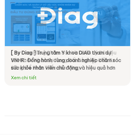
[ By CarePlus ] Chăm Sóc Và Quản Lý Dữ Liệu
[ By Diag ] Trung tâm Y khoa DIAG tham dự
Sức Khỏe Nhân Sự Trong Bối Cảnh Ai: Đầu Tư
VNHR: Đồng hành cùng doanh nghiệp chăm sóc
Đúng Để Phát Triển Bền Vững
sức khỏe nhân viên chủ động và hiệu quả hơn
Xem chi tiết
Xem chi tiết