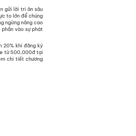
gửi lời tri ân sâu
ực to lớn để chúng
ông ngừng nâng cao
 phần vào sự phát
m 20% khi đăng ký
ỏe từ 500,000đ tại
m chi tiết chương