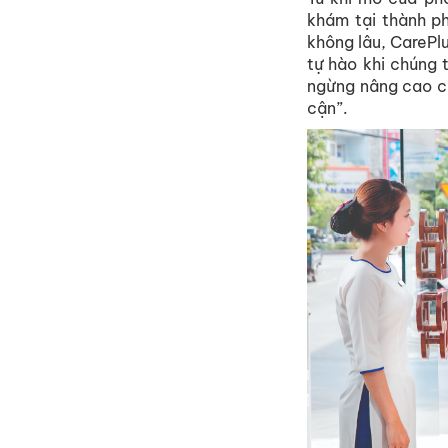
khám tại thành p
không lâu, CarePl
tự hào khi chúng 
ngừng nâng cao c
cận”.