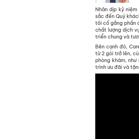
Nhân dịp kỷ niệm 
sắc đến Quý khách
tôi cố gắng phấn 
chất lượng dịch 
triển chung và tươ
Bên cạnh đó, Car
từ 2 gói trở lên,
phòng khám, như 
trình ưu đãi và tặ