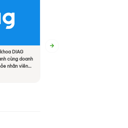
 by LivWell: Tái
[ By BS Group ] BS Event Agenc
anh nghiệp bằng
Hành trình 20 năm tận tâm kiến
oàn diện
M.I.C.E & Team Building
Xem chi tiết