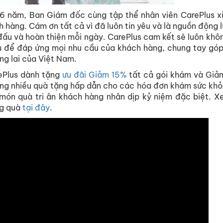
6 năm, Ban Giám đốc cùng tập thể nhân viên CarePlus xin 
 hàng. Cám ơn tất cả vì đã luôn tin yêu và là nguồn động l
đấu và hoàn thiện mỗi ngày. CarePlus cam kết sẽ luôn kh
vụ để đáp ứng mọi nhu cầu của khách hàng, chung tay góp
ng lai của Việt Nam.
ePlus dành tặng
ưu đãi Giảm 15%
tất cả gói khám và Giả
 cùng nhiều quà tặng hấp dẫn cho các hóa đơn khám sức kh
món quà tri ân khách hàng nhân dịp kỷ niệm đặc biệt. Xe
ng quà
tại đây
.