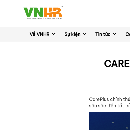
Về VNHR
Sự kiện
Tin tức
C
CARE
CarePlus chính th
sâu sắc đến tất cả