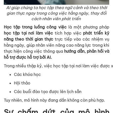
AI giúp chúng ta học tập theo ngữ cảnh và theo thời
gian thực ngay trong công việc hằng ngày, thay đổi
cách nhân viên phát triển
Học tập trong luồng công việc
là một phương pháp
học tập tại nơi làm việc
tích hợp việc
phát triển kỹ
năng theo thời gian thực
trực tiếp vào các nhiệm vụ
hằng ngày, giúp nhân viên nâng cao năng lực trong khi
thực hiện công việc thông qua
hướng dẫn, phản hồi và
hỗ trợ được hỗ trợ bởi AI.
Trong
nhiều
thập
kỷ
,
việc
học
tập
tại
nơi
làm
việc
được
Các
khóa
học
Hội
thảo
Các
buổi
đào
tạo
được
lên
lịch
sẵn
Tuy
nhiên
,
mô
hình
này
đang
dần
không
còn
phù
hợp
.
Sự chấm dứt của mô hình