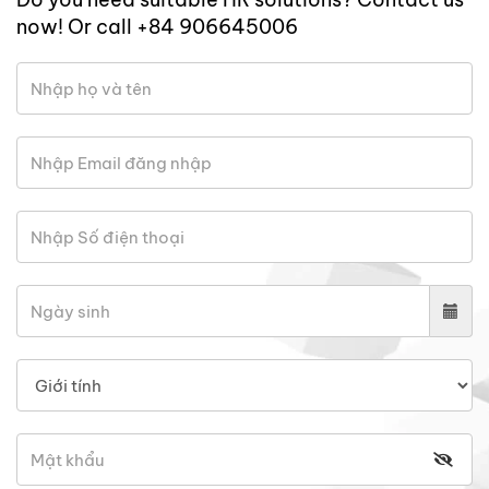
now! Or call +84 906645006