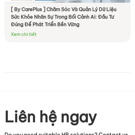
[ By CarePlus ] Chăm Sóc Và Quản Lý Dữ Liệu
[ By Diag ] Trung tâm Y khoa DIAG tham dự
Sức Khỏe Nhân Sự Trong Bối Cảnh Ai: Đầu Tư
VNHR: Đồng hành cùng doanh nghiệp chăm sóc
Đúng Để Phát Triển Bền Vững
sức khỏe nhân viên chủ động và hiệu quả hơn
Xem chi tiết
Xem chi tiết
Liên hệ ngay
Do you need suitable HR solutions? Contact us