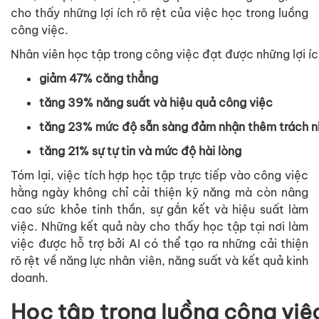
cho thấy những lợi ích rõ rệt của việc học trong luồng
công việc.
Nhân
viên
học
tập
trong
công
việc
đạt
được
những
lợi
í
giảm
47%
căng
thẳng
tăng
39%
năng
suất
và
hiệu
quả
công
việc
tăng
23%
mức
độ
sẵn
sàng
đảm
nhận
thêm
trách
n
t
ăng
21%
sự
tự
tin
và
mức
độ
hài
lòng
Tóm lại, việc tích hợp học tập trực tiếp vào công việc
hằng ngày không chỉ cải thiện kỹ năng mà còn nâng
cao sức khỏe tinh thần, sự gắn kết và hiệu suất làm
việc. Những kết quả này cho thấy học tập tại nơi làm
việc được hỗ trợ bởi AI có thể tạo ra những cải thiện
rõ rệt về năng lực nhân viên, năng suất và kết quả kinh
doanh.
Học
tập
trong
luồng
công
việ