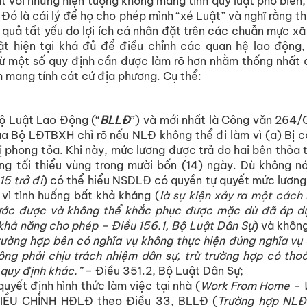
ặt với những hiện tượng không mang tính quy luật phổ biến,
 Đó là cái lý để họ cho phép mình “xé Luật” và nghĩ rằng t
 quả tất yếu do lợi ích cá nhân đặt trên các chuẫn mực xã 
ật hiện tại khá đủ để điều chỉnh các quan hệ lao động,
rừ một số quy định cần được làm rõ hơn nhằm thống nhất
h mang tính cát cứ địa phương. Cụ thể:
ộ Luật Lao Động (“
BLLĐ
”) và mới nhất là Công văn 264
a Bộ LĐTBXH chỉ rõ nếu NLĐ không thể đi làm vì (a) Bị cá
bị phong tỏa. Khi này, mức lương được trả do hai bên thỏa
ng tối thiểu vùng trong mười bốn (14) ngày. Dù không n
15 trở đi
) có thể hiểu NSDLĐ có quyền tự quyết mức lương 
 vì tình huống bất khả kháng (
là sự kiện xảy ra một các
rước được và không thể khắc phục được mặc dù đã áp d
 khả năng cho phép – Điều 156.1, Bộ Luật Dân Sự
) và khôn
rường hợp bên có nghĩa vụ không thực hiện đúng nghĩa vụ 
ông phải chịu trách nhiệm dân sự, trừ trường hợp có th
 quy định khác.”
– Điều 351.2, Bộ Luật Dân Sự;
yết định hình thức làm việc tại nhà (
Work From Home -
IỀU CHỈNH HĐLĐ theo Điều 33, BLLĐ (
Trường hợp NLĐ