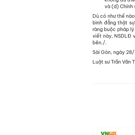
và (d) Chính 
Dù có như thế nào
bình đẳng thật sự
ràng buộc pháp lý
viết này, NSDLĐ v
bên./.
Sài Gòn, ngày 28
Luật sư Trần Văn 