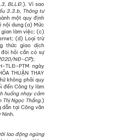
.3, BLLĐ.
). Vì sao
ều 3.3.b, Thông tư
hành một quy định
i nội dung (a) Mức
 gian làm việc; (c)
rnet; (d) Loại trừ
g thức giao dịch
 đòi hỏi cần có sự
5/2020/NĐ-CP
);
XH-TLĐ-PTM ngày
THỎA THUẬN THAY
hứ không phải quy
i đến Công ty làm
nh huống nhạy cảm
an Thị Ngọc Thắng
.)
 dẫn tại Công văn
 Ninh.
ời lao động ngừng