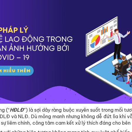
g (“
HĐLĐ
”) là sợi dây ràng buộc xuyên suốt trong mối tư
SDLĐ và NLĐ. Dù mỏng manh nhưng không dễ đứt lìa khi v
 sự liêm chính, công tâm cam kết xử lý thích đáng cho bên