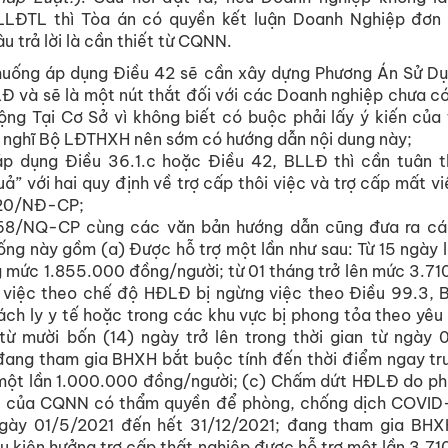
ĐTL thì Tòa án có quyền kết luận Doanh Nghiệp đơn
u trả lời là cần thiết từ CQNN.
 huống áp dụng Điều 42 sẽ cần xây dựng Phương Án Sử D
Đ và sẽ là một nút thắt đối với các Doanh nghiệp chưa c
ng Tại Cơ Sở vì không biết có buộc phải lấy ý kiến của
 nghĩ Bộ LĐTHXH nên sớm có hướng dẫn nội dung này;
áp dụng Điều 36.1.c hoặc Điều 42, BLLĐ thì cần tuân t
ả” với hai quy định về trợ cấp thôi việc và trợ cấp mất vi
020/NĐ-CP;
68/NQ-CP cùng các văn bản hướng dẫn cũng đưa ra các
ống này gồm (a) Được hỗ trợ một lần như sau: Từ 15 ngày l
g mức 1.855.000 đồng/người; từ 01 tháng trở lên mức 3.7
 việc theo chế độ HĐLĐ bị ngừng việc theo Điều 99.3, 
ách ly y tế hoặc trong các khu vực bị phong tỏa theo y
ừ mười bốn (14) ngày trở lên trong thời gian từ ngày 
đang tham gia BHXH bắt buộc tính đến thời điểm ngay tr
một lần 1.000.000 đồng/người; (c) Chấm dứt HĐLĐ do ph
u của CQNN có thẩm quyền để phòng, chống dịch COVID-1
ngày 01/5/2021 đến hết 31/12/2021; đang tham gia BH
u kiện hưởng trợ cấp thất nghiệp được hỗ trợ một lần 3.7