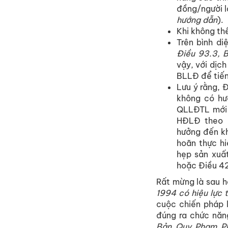
đồng/người l
hướng dẫn
).
Khi không th
Trên bình d
Điều 93.3, 
vậy, với dịch
BLLĐ để tiế
Lưu ý rằng, Đ
không có hư
QLLĐTL mới 
HĐLĐ theo q
hưởng đến kh
hoãn thực hi
hẹp sản xuất
hoặc Điều 4
Rất mừng là sau 
1994 có hiệu lực 
cuộc chiến pháp 
đúng ra chức năn
Bản Quy Phạm Ph