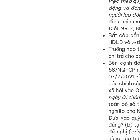
việc theo qu
động và đơn
người lao độ
điều chỉnh 
Điều 99.3, B
Bất cập cần
HĐLĐ và ½ th
Trường hợp t
chi trả cho 
Bên cạnh đó
68/NQ-CP ng
07/7/2021 c
các chính sá
xã hội vào Q
ngày 01 thá
toàn bộ số t
nghiệp cho N
Đưa vào quỹ
đúng? (b) tạ
đề nghị (
cần
nâng cao trì