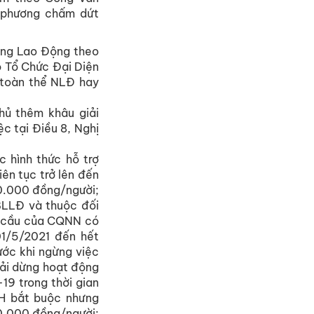
 phương chấm dứt
ụng Lao Động theo
ó Tổ Chức Đại Diện
 toàn thể NLĐ hay
hủ thêm khâu giải
ệc tại Điều 8, Nghị
 hình thức hỗ trợ
iên tục trở lên đến
10.000 đồng/người;
BLLĐ và thuộc đối
êu cầu của CQNN có
01/5/2021 đến hết
ước khi ngừng việc
ải dừng hoạt động
9 trong thời gian
XH bắt buộc nhưng
10.000 đồng/người;