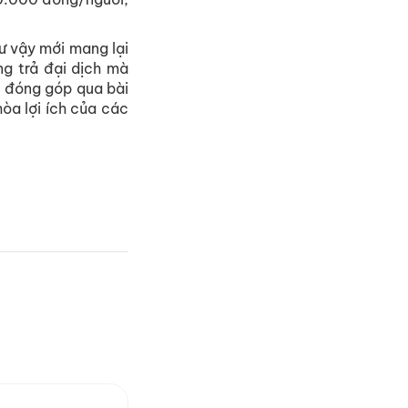
ư vậy mới mang lại
ng trả đại dịch mà
i đóng góp qua bài
òa lợi ích của các