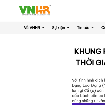
Về VNHR
Sự kiện
Tin tức
C
KHUNG 
THỜI GI
Với tình hình dịc
Dụng Lao Động (
làm gì để (a) cân
cấp bách cần có l
cùng những tư vấn