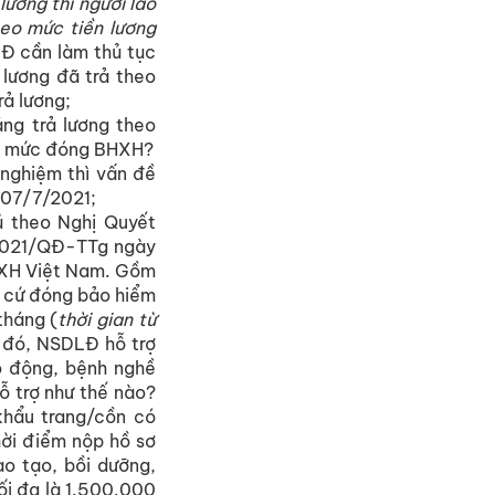
ương thì người lao
eo mức tiền lương
LĐ cần làm thủ tục
lương đã trả theo
ả lương;
g trả lương theo
nh mức đóng BHXH?
 nghiệm thì vấn đề
 07/7/2021;
ủ theo Nghị Quyết
/2021/QĐ-TTg ngày
XH Việt Nam. Gồm
n cứ đóng bảo hiểm
tháng (
thời gian từ
 đó, NSDLĐ hỗ trợ
o động, bệnh nghề
 trợ như thế nào?
khẩu trang/cồn có
hời điểm nộp hồ sơ
đào tạo, bồi dưỡng,
ối đa là 1.500.000