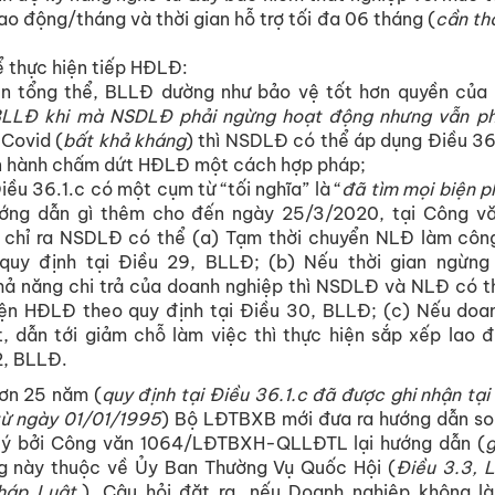
ao động/tháng và thời gian hỗ trợ tối đa 06 tháng (
cần th
ể thực hiện tiếp HĐLĐ:
iện tổng thể, BLLĐ dường như bảo vệ tốt hơn quyền của
BLLĐ khi mà NSDLĐ phải ngừng hoạt động nhưng vẫn phả
 Covid (
bất khả kháng
) thì NSDLĐ có thể áp dụng Điều 36
n hành chấm dứt HĐLĐ một cách hợp pháp;
iều 36.1.c có một cụm từ “tối nghĩa” là “
đã tìm mọi biện 
ớng dẫn gì thêm cho đến ngày 25/3/2020, tại Công 
chỉ ra NSDLĐ có thể (a) Tạm thời chuyển NLĐ làm công
uy định tại Điều 29, BLLĐ; (b) Nếu thời gian ngừng 
ả năng chi trả của doanh nghiệp thì NSDLĐ và NLĐ có t
ện HĐLĐ theo quy định tại Điều 30, BLLĐ; (c) Nếu doan
, dẫn tới giảm chỗ làm việc thì thực hiện sắp xếp lao 
2, BLLĐ.
hơn 25 năm (
quy định tại Điều 36.1.c đã được ghi nhận tại
từ ngày 01/01/1995
) Bộ LĐTBXB mới đưa ra hướng dẫn so
lý bởi Công văn 1064/LĐTBXH-QLLĐTL lại hướng dẫn (
g
g này thuộc về Ủy Ban Thường Vụ Quốc Hội (
Điều 3.3, 
áp Luật.
). Câu hỏi đặt ra, nếu Doanh nghiệp không 