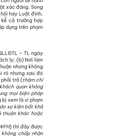
 con người sẽ hành
hật xác đáng. Song
hội hay Luật định.
 kể cả trường hợp
 áp dụng trên phạm
/QLLĐTL – TL ngày
ch ly; (b) Nơi làm
 thuận nhưng không
ói rõ nhưng sau đó
phải trả (
thậm chí
h khách quan không
ụng mọi biện pháp
g bị xem là vi phạm
do sự kiện bất khả
oả thuận khác hoặc
 WFH
) thì đây được
 không chấp nhận