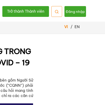
Trở thành Thành viên
Đăng nhập
VI
/
EN
G TRONG
VID – 19
a bên gồm Người Sử
ớc (“CQNN”) phải
 câu hỏi mang tính
 chỉ ra các căn cứ