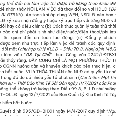
 thể đến nơi làm việc thì được trả lương theo Điều 99
dễ nhận thấy NƠI LÀM VIỆC đã thay đổi so với HĐLĐ (
Đi
T-BLĐTBXH
). An toàn khi áp dụng WFH, NSDLĐ nên ban 
NLĐ ký xác nhận đồng ý hoặc ký trực tiếp với từng NLĐ vớ
ổi hay có điều chỉnh; (b) Cách thức quản lý tuân thủ thời
 các chi phí phát sinh như điện/nước/điện thoại/phí inte
 liên quan đến an toàn lao động; (e) Đồng ý phươn
 được xem như trực tiếp làm việc để tránh các quy định
 đối mặt (
như họp xử lý KLLĐ – Điều 70.3, Nghị định 14
c làm việc “
03 Tại Chỗ
” theo Công văn 2242/LĐTB
 Cần thấy rằng, ĐÂY CŨNG CHỈ LÀ MỘT PHƯƠNG THỨC 
 CQNN hướng dẫn và khuyến khích các bên thực hiện, c
nh bắt buộc. Vì là THỎA THUẬN nên NLĐ có quyền từ chố
 trong đó do có nhiều yếu tố phát sinh (
Coi thêm: Một tì
 nhân sự - Thời Báo Kinh Tế Sài Gòn ngày 11/7/2021 của Ph
ng thể không trả lương theo Điều 99.3, BLLĐ như hướng
-QLLĐ ngày 13/7/2021 của Ban Quản Lý Khu Kinh Tế Tây
o hiểm bắt buộc:
, Quyết định 595/QĐ-BHXH ngày 14/4/2017 quy định “
Ngư