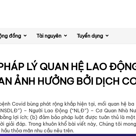
ộng đồng
Tài nguyên
Tuyển dụng
PHÁP LÝ QUAN HỆ LAO ĐỘN
AN ẢNH HƯỞNG BỞI DỊCH CO
h bệnh Covid bùng phát rộng khắp hiện tại, mối quan hệ b
“NSDLĐ”) – Người Lao Động (“NLĐ”) – Cơ Quan Nhà Nư
 bằng lợi ích; (b) đảm bảo pháp luật được tuân thủ là một
ời giải đáp. Trong khuôn khổ bài viết này, Chúng tôi mong
 hầu thỏa mãn nhu cầu nêu trên.