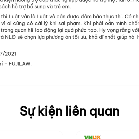
sách hỗ trợ bổ sung và trẻ em.
 thì Luật vẫn là Luật và cần được đảm bảo thực thi. Có nh
 vì ai cũng có cái lý khi sai phạm. Khi phải oằn mình chố
 trong quan hệ lao động lại quá phức tạp. Hy vọng rằng vớ
à NLĐ sẽ chọn lựa phương án tối ưu, khả dĩ nhất giúp hài h
/7/2021
Trí – FUJILAW.
Sự kiện liên quan