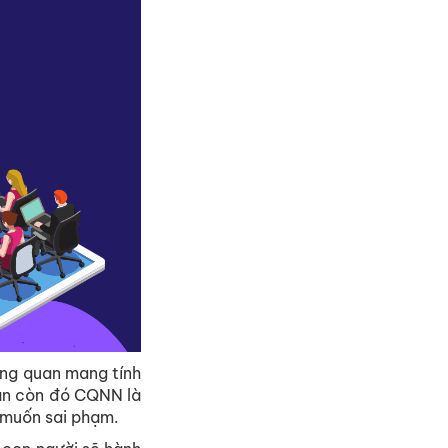
ơng quan mang tính
ẫn còn đó CQNN là
 muốn sai phạm.