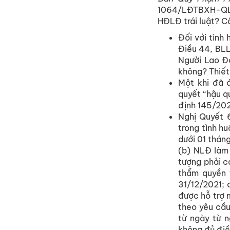
1064/LĐTBXH-QLL
HĐLĐ trái luật? Câ
Đối với tình
Điều 44, BLL
Người Lao Độ
không? Thiết
Một khi đã 
quyết “hậu qu
định 145/2
Nghị Quyết 
trong tình hu
dưới 01 thán
(b) NLĐ làm
tượng phải c
thẩm quyền t
31/12/2021; 
được hỗ trợ 
theo yêu cầ
từ ngày từ 
không đủ điề