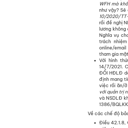
WFH mà không
như vậy? Sẽ 
10/2020/T
rồi đề nghị 
lương không đ
Nghĩa vụ cho
trách nhiệm
online/email
tham gia mặt
Với hình thứ
14/7/2021.
ĐỔI HĐLĐ do
định mang tí
việc rồi ăn/ở
với quản trị
và NSDLĐ khô
1386/BQLKKT
Về các chế độ bả
Điều 42.1.8