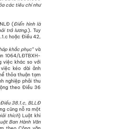
ỏa các tiêu chí như
 NLĐ (
Điển hình là
i trả lương
.). Tuy
.1.c hoặc Điều 42,
pháp khắc phục
” và
văn 1064/LĐTBXH-
 việc khác so với
việc kéo dài ảnh
hể thỏa thuận tạm
h nghiệp phải thu
động theo Điều 36
 Điều 38.1.c, BLLĐ
ng cũng nỗ ra một
iải thích
) Luật khi
Luật Ban Hành Văn
làm theo Công văn