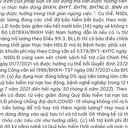
y định của pháp luật về lao động mà vẫn được hưởng tiền l
 vị thực hiện đóng BHXH, BHYT, BHTN, BHTNLĐ, BNN th
ng được hưởng trong thời gian ngừng việc.
”. Cụ thể, NSD
mức lương đóng các chế độ bảo hiểm bắt buộc theo mức 
LLĐ hoặc báo giảm nếu hết mười bốn (14) ngày sẽ không tr
 Bộ LĐTBXH/BHXH Việt Nam hướng dẫn là nếu có ½ thán
áng trả lương theo Điều 99.3, BLLĐ thì có báo điều chỉ
rong thời gian thực hiện HĐLĐ mà bị Bệnh hoặc phải xét
các khoản phí này theo Công văn số 5378/BYT-KHTC ngày
, NSDLĐ cũng xem xét chính sách hỗ trợ của Chính Ph
ày 01/7/2021 và được hướng cụ thể bởi Quyết định 23
ùng Công văn số 1988/BHXH-TST ngày 08/7/2021 của BH
ch: (a) Áp dụng mức đóng bằng 0% quỹ tiền lương làm că
uỹ bảo hiểm tai nạn lao động, bệnh nghề nghiệp trong 12 
ng 7 năm 2021 đến hết ngày 30 tháng 6 năm 2022
). Theo
iền có được từ việc giảm đóng Quỹ Bảo hiểm tai nạn la
LĐ phòng chống đại dịch COVID-19 nhưng không chỉ ra hỗ
 tiền lương để trả hay trả thêm ngoài lương? Hay mua 
m dừng đóng vào quỹ hưu trí và tử tuất 06 tháng kể từ t
 thỏa các tiêu chí như hướng dẫn
), (c) Hỗ trợ kinh phí 
nh độ kỹ năng nghề từ Quỹ bảo hiểm thất nghiệp với mức t