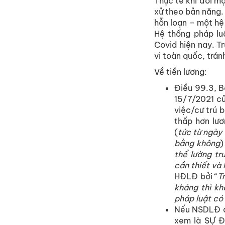
Thực tế khi đối m
xử theo bản năng.
hỗn loạn – một hệ
Hệ thống pháp lu
Covid hiện nay. T
vi toàn quốc, trán
Về tiền lương:
Điều 99.3, B
15/7/2021 củ
việc/cư trú 
thấp hơn lươ
(
tức
từ ngày 
bằng không
)
thể lường t
cần thiết và
HĐLĐ bởi “
T
kháng thì kh
pháp luật có
Nếu NSDLĐ qu
xem là SỰ Đ