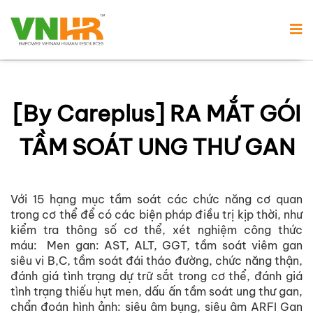
[By Careplus] RA MẮT GÓI
TẦM SOÁT UNG THƯ GAN
Với 15 hạng mục tầm soát các chức năng cơ quan
trong cơ thể để có các biện pháp điều trị kịp thời, như
kiểm tra thông số cơ thể, xét nghiệm công thức
máu: Men gan: AST, ALT, GGT, tầm soát viêm gan
siêu vi B,C, tầm soát đái tháo đường, chức năng thận,
đánh giá tình trạng dự trữ sắt trong cơ thể, đánh giá
tình trạng thiếu hụt men, dấu ấn tầm soát ung thư gan,
chẩn đoán hình ảnh: siêu âm bụng, siêu âm ARFI Gan