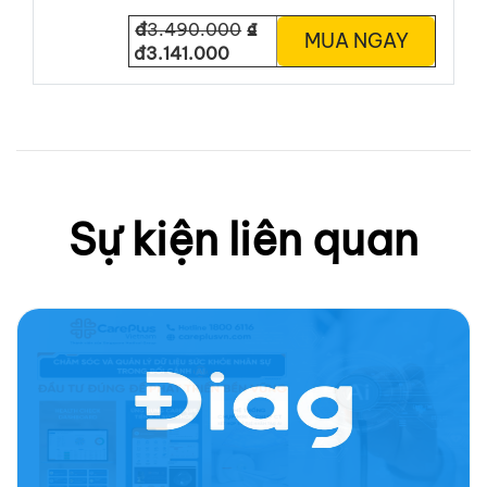
đ
3.490.000
₫
MUA NGAY
đ3.141.000
Sự kiện liên quan