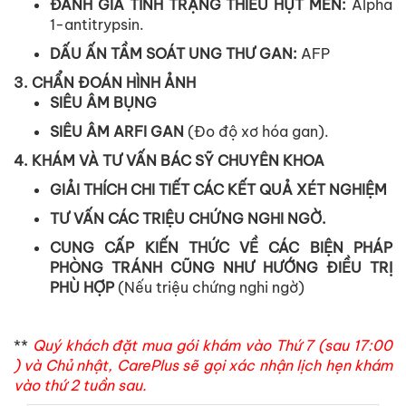
ĐÁNH GIÁ TÌNH TRẠNG THIẾU HỤT MEN:
Alpha
1-antitrypsin.
DẤU ẤN TẦM SOÁT UNG THƯ GAN:
AFP
3. CHẨN ĐOÁN HÌNH ẢNH
SIÊU ÂM BỤNG
SIÊU ÂM ARFI GAN
(Đo độ xơ hóa gan).
4. KHÁM VÀ TƯ VẤN BÁC SỸ CHUYÊN KHOA
GIẢI THÍCH CHI TIẾT CÁC KẾT QUẢ XÉT NGHIỆM
TƯ VẤN CÁC TRIỆU CHỨNG NGHI NGỜ.
CUNG CẤP KIẾN THỨC VỀ CÁC BIỆN PHÁP
PHÒNG TRÁNH CŨNG NHƯ HƯỚNG ĐIỀU TRỊ
PHÙ HỢP
(Nếu triệu chứng nghi ngờ)
**
Quý khách đặt mua gói khám vào Thứ 7 (sau 17:00
) và Chủ nhật, CarePlus sẽ gọi xác nhận lịch hẹn khám
vào thứ 2 tuần sau.