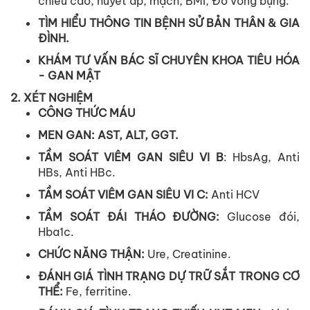
chiều cao, huyết áp, mạch, BMI, Đo vòng bụng.
TÌM HIỂU THÔNG TIN BỆNH SỬ BẢN THÂN & GIA
ĐÌNH.
KHÁM TƯ VẤN BÁC SĨ CHUYÊN KHOA TIÊU HÓA
- GAN MẬT
2. XÉT NGHIỆM
CÔNG THỨC MÁU
MEN GAN: AST, ALT, GGT.
TẦM SOÁT VIÊM GAN SIÊU VI B
: HbsAg, Anti
HBs, Anti HBc.
TẦM SOÁT VIÊM GAN SIÊU VI C:
Anti HCV
TẦM SOÁT ĐÁI THÁO ĐƯỜNG:
Glucose đói,
Hba1c.
CHỨC NĂNG THẬN:
Ure, Creatinine.
ĐÁNH GIÁ TÌNH TRẠNG DỰ TRỮ SẮT TRONG CƠ
THỂ:
Fe, ferritine.