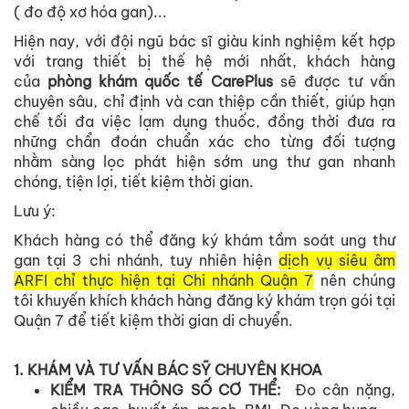
( đo độ xơ hóa gan)...
Hiện nay, với đội ngũ bác sĩ giàu kinh nghiệm kết hợp
với trang thiết bị thế hệ mới nhất, khách hàng
của
phòng khám quốc tế CarePlus
sẽ được tư vấn
chuyên sâu, chỉ định và can thiệp cần thiết, giúp hạn
chế tối đa việc lạm dụng thuốc, đồng thời đưa ra
những chẩn đoán chuẩn xác cho từng đối tượng
nhằm sàng lọc phát hiện sớm
ung thư gan nhanh
chóng, tiện lợi, tiết kiệm thời gian.
Lưu ý:
Khách hàng có thể đăng ký khám tầm soát ung thư
gan tại 3 chi nhánh, tuy nhiên hiện
dịch vụ siêu âm
ARFI chỉ thực hiện tại Chi nhánh Quận 7
nên chúng
tôi khuyến khích khách hàng đăng ký khám trọn gói tại
Quận 7 để tiết kiệm thời gian di chuyển.
1. KHÁM VÀ TƯ VẤN BÁC SỸ CHUYÊN KHOA
KIỂM TRA THÔNG SỐ CƠ THỂ:
Đo cân nặng,