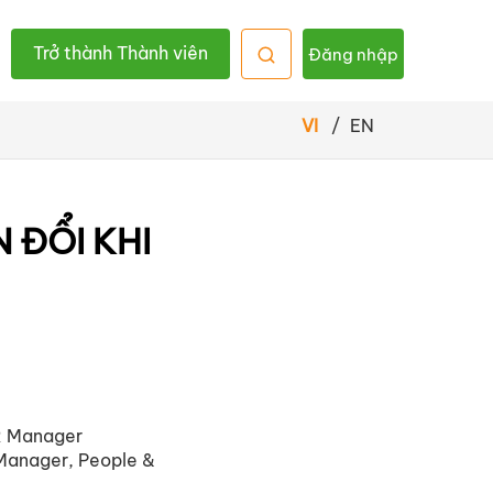
Trở thành Thành viên
Đăng nhập
VI
/
EN
 ĐỔI KHI
HR Manager
Manager, People &