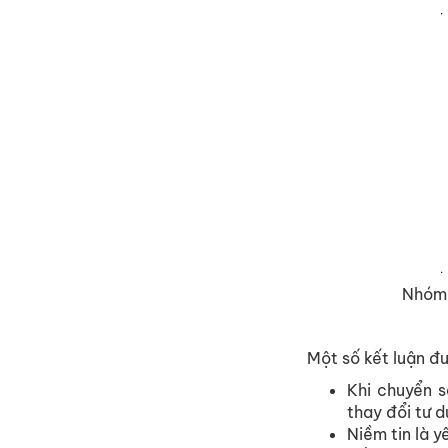
Nhóm 
Một số kết luận đư
Khi chuyển s
thay đổi tư d
Niềm tin là y