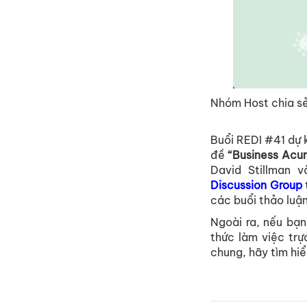
Nhóm Host chia sẻ
Buổi REDI #41 dự 
đề
“Business Acu
David Stillman 
Discussion Group
các buổi thảo luận
Ngoài ra, nếu bạn
thức làm việc tr
chung, hãy tìm hi