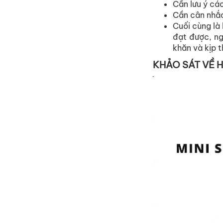
Cần lưu ý các
Cần cân nhắc
Cuối cùng là 
đạt được, ng
khăn và kịp t
KHẢO SÁT VỀ H