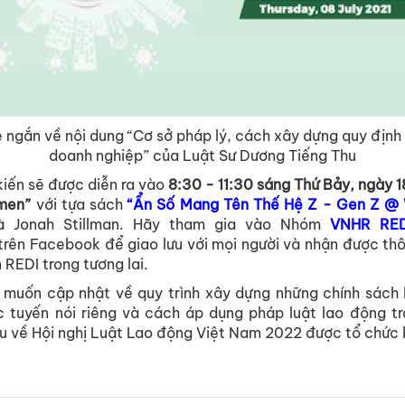
 ngắn về nội dung “Cơ sở pháp lý, cách xây dựng quy định 
doanh nghiệp” của Luật Sư Dương Tiếng Thu
kiến sẽ được diễn ra vào
8:30 - 11:30 sáng Thứ Bảy, ngày 
men”
với tựa sách
“Ẩn Số Mang Tên Thế Hệ Z - Gen Z @
và Jonah Stillman. Hãy tham gia vào Nhóm
VNHR RED
trên Facebook để giao lưu với mọi người và nhận được thô
 REDI trong tương lai.
 muốn cập nhật về quy trình xây dựng những chính sách 
ực tuyến nói riêng và cách áp dụng pháp luật lao động t
ểu về Hội nghị Luật Lao động Việt Nam 2022 được tổ chứ