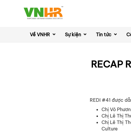
Về VNHR
Sự kiện
Tin tức
C
RECAP R
REDI #41 được dẫn
Chị Võ Phươ
Chị Lê Thị T
Chị Lê Thị T
Culture