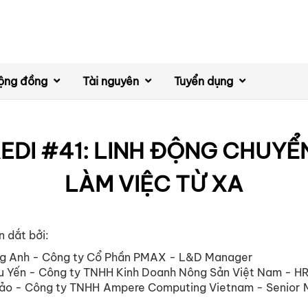
ộng đồng
Tài nguyên
Tuyển dụng
EDI #41: LINH ĐỘNG CHUYỂN
LÀM VIỆC TỪ XA
 dắt bởi:
ng Anh - Công ty Cổ Phần PMAX - L&D Manager
hu Yến - Công ty TNHH Kinh Doanh Nông Sản Việt Nam - 
hảo - Công ty TNHH Ampere Computing Vietnam - Senior 