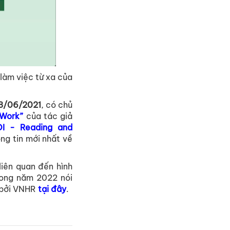
làm việc từ xa của
18/06/2021
, có chủ
 Work”
của tác giả
I - Reading and
ng tin mới nhất về
liên quan đến hình
rong năm 2022 nói
c bởi VNHR
tại đây
.