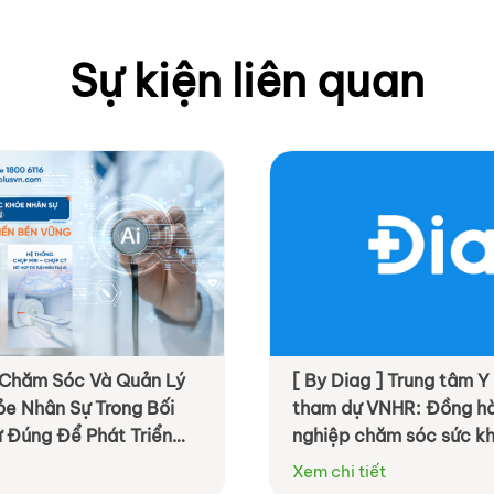
Sự kiện liên quan
] Chăm Sóc Và Quản Lý
[ By Diag ] Trung tâm Y
e Nhân Sự Trong Bối
tham dự VNHR: Đồng hà
 Đúng Để Phát Triển
nghiệp chăm sóc sức kh
chủ động và hiệu quả h
Xem chi tiết