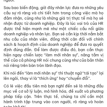
người.
Sau bao biến động, giờ đây nhân lực đưa ra những yêu
cầu sự rõ ràng và chi tiết hơn trong công việc mà họ
đảm nhận, cũng như là những giá trị thực tế mà họ sẽ
nhận được từ doanh nghiệp. Đây là lúc vai trò của HR
được thể hiện mạnh mẽ như một chiếc cầu nối giữa
doanh nghiệp và nhân lực. Bạn sẽ cần kịp thời nắm bắt
nhu cầu của nhân viên, đồng thời cân đối với chính
sách & hoạch định của doanh nghiệp để đưa ra quyết
định đúng đắn. Để làm được điều đó, bạn cần thực
hiện ngay chiến lược “làm mới nhân sự”, nâng tầm vị
thế của cả phòng HR nói chung cũng như của bản thân
nói riêng trên bàn tròn lãnh đạo.
Khi nói đến “làm mới nhân sự” thì thuật ngữ “tái tạo” lại
lên ngôi, thay vì là “thích ứng” hay “chuyển đổi”.
Có lẽ việc đầu tiên mà bạn nghĩ đến sẽ là những đầu
mục về cơ sở lý luận, mô hình hóa, đề xuất và phương
pháp tiếp cận. Trên thực tế, chúng ta chỉ cần một
hành trình tập trung vào con người, rõ ràng và hoàn