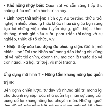
•
Khả năng nhạy bén:
Quan sát và sẵn sàng tiếp thu
những điều mới trên hành trình này.
•
Linh hoạt thử nghiệm:
Tích cực AB testing, thử & trải
nghiệm nhiều phương thức khác nhau sẽ giúp bạn sáng
tạo lại những việc như tuyển dụng, giới thiệu, khen
thưởng, đánh giá hiệu suất, phát triển tài năng và sự
nghiệp, thiết kế tổ chức, v.v.
•
Nhận thấy các tác động đa phương diện:
Giá trị mà
chiến lược “Tái tạo Nhân sự” mang đến không chỉ dừng
lại về mặt tài chính, doanh thu mà còn là thước đo về
con người, xã hội, trí tuệ, và môi trường.
Ứng dụng mô hình T - Nâng tầm khung năng lực quản
trị HR
Bên cạnh chiến lược, tư duy và những giá trị mang lại
cho doanh nghiệp, các nhà quản trị nhân sự cũng cần
củng cố lại khung năng lực chuyên môn. Những người
làm HR sẽ cần nắm bắt và ứng dụng một số kỹ năng