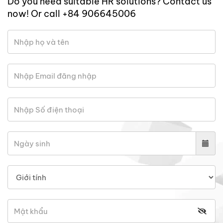
Do you need suitable HR solutions? Contact us
now! Or call +84 906645006