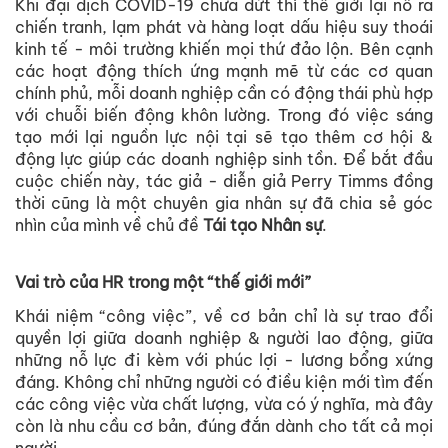
Khi đại dịch COVID-19 chưa dứt thì thế giới lại nổ ra
chiến tranh, lạm phát và hàng loạt dấu hiệu suy thoái
kinh tế - môi trường khiến mọi thứ đảo lộn. Bên cạnh
các hoạt động thích ứng mạnh mẽ từ các cơ quan
chính phủ, mỗi doanh nghiệp cần có động thái phù hợp
với chuỗi biến động khôn lường. Trong đó việc sáng
tạo mới lại nguồn lực nội tại sẽ tạo thêm cơ hội &
động lực giúp các doanh nghiệp sinh tồn. Để bắt đầu
cuộc chiến này, tác giả - diễn giả Perry Timms đồng
thời cũng là một chuyên gia nhân sự đã chia sẻ góc
nhìn của mình về chủ đề
Tái tạo Nhân sự
.
Vai trò của HR trong một “thế giới mới”
Khái niệm “công việc”, về cơ bản chỉ là sự trao đổi
quyền lợi giữa doanh nghiệp & người lao động, giữa
những nỗ lực đi kèm với phúc lợi - lương bổng xứng
đáng. Không chỉ những người có điều kiện mới tìm đến
các công việc vừa chất lượng, vừa có ý nghĩa, mà đây
còn là nhu cầu cơ bản, đúng đắn dành cho tất cả mọi