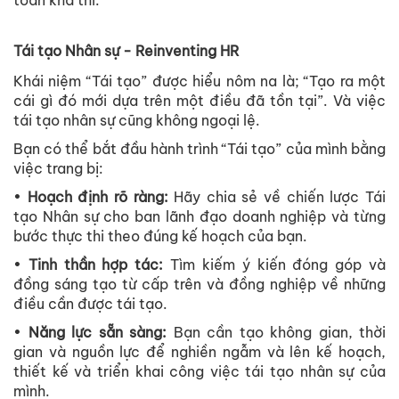
toàn khả thi.
Tái tạo Nhân sự - Reinventing HR
Khái niệm “Tái tạo” được hiểu nôm na là; “Tạo ra một
cái gì đó mới dựa trên một điều đã tồn tại”. Và việc
tái tạo nhân sự cũng không ngoại lệ.
Bạn có thể bắt đầu hành trình “Tái tạo” của mình bằng
việc trang bị:
•
Hoạch định rõ ràng:
Hãy chia sẻ về chiến lược Tái
tạo Nhân sự cho ban lãnh đạo doanh nghiệp và từng
bước thực thi theo đúng kế hoạch của bạn.
•
Tinh thần hợp tác:
Tìm kiếm ý kiến ​​đóng góp và
đồng sáng tạo từ cấp trên và đồng nghiệp về những
điều cần được tái tạo.
•
Năng lực sẵn sàng:
Bạn cần tạo không gian, thời
gian và nguồn lực để nghiền ngẫm và lên kế hoạch,
thiết kế và triển khai công việc tái tạo nhân sự của
mình.