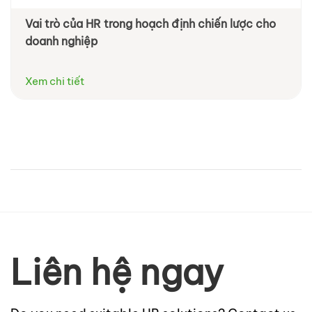
Vai trò của HR trong hoạch định chiến lược cho
Xây dựng thương hiệu nhà tuyển dụng -
doanh nghiệp
Employer Branding bằng Linkedin
Xem chi tiết
Xem chi tiết
Liên hệ ngay