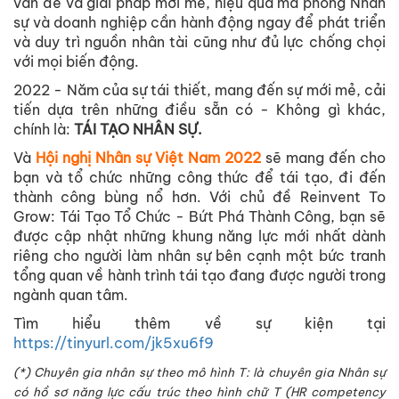
vấn đề và giải pháp mới mẻ, hiệu quả mà phòng Nhân
sự và doanh nghiệp cần hành động ngay để phát triển
và duy trì nguồn nhân tài cũng như đủ lực chống chọi
với mọi biến động.
2022 - Năm của sự tái thiết, mang đến sự mới mẻ, cải
tiến dựa trên những điều sẵn có - Không gì khác,
chính là:
TÁI TẠO NHÂN SỰ.
Và
Hội nghị Nhân sự Việt Nam 2022
sẽ mang đến cho
bạn và tổ chức những công thức để tái tạo, đi đến
thành công bùng nổ hơn. Với chủ đề Reinvent To
Grow: Tái Tạo Tổ Chức - Bứt Phá Thành Công, bạn sẽ
được cập nhật những khung năng lực mới nhất dành
riêng cho người làm nhân sự bên cạnh một bức tranh
tổng quan về hành trình tái tạo đang được người trong
ngành quan tâm.
Tìm hiểu thêm về sự kiện tại
https://tinyurl.com/jk5xu6f9
(*) Chuyên gia nhân sự theo mô hình T: là chuyên gia Nhân sự
có hồ sơ năng lực cấu trúc theo hình chữ T (HR competency