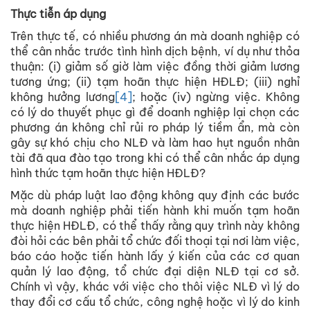
Thực tiễn áp dụng
Trên thực tế, có nhiều phương án mà doanh nghiệp có
thể cân nhắc trước tình hình dịch bệnh, ví dụ như thỏa
thuận: (i) giảm số giờ làm việc đồng thời giảm lương
tương ứng; (ii) tạm hoãn thực hiện HĐLĐ; (iii) nghỉ
không hưởng lương
[4]
; hoặc (iv) ngừng việc. Không
có lý do thuyết phục gì để doanh nghiệp lại chọn các
phương án không chỉ rủi ro pháp lý tiềm ẩn, mà còn
gây sự khó chịu cho NLĐ và làm hao hụt nguồn nhân
tài đã qua đào tạo trong khi có thể cân nhắc áp dụng
hình thức tạm hoãn thực hiện HĐLĐ?
Mặc dù pháp luật lao động không quy định các bước
mà doanh nghiệp phải tiến hành khi muốn tạm hoãn
thực hiện HĐLĐ, có thể thấy rằng quy trình này không
đòi hỏi các bên phải tổ chức đối thoại tại nơi làm việc,
báo cáo hoặc tiến hành lấy ý kiến của các cơ quan
quản lý lao động, tổ chức đại diện NLĐ tại cơ sở.
Chính vì vậy, khác với việc cho thôi việc NLĐ vì lý do
thay đổi cơ cấu tổ chức, công nghệ hoặc vì lý do kinh