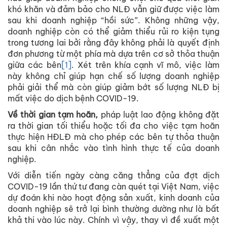
khó khăn và đảm bảo cho NLĐ vẫn giữ được việc làm
sau khi doanh nghiệp “hồi sức”. Không những vậy,
doanh nghiệp còn có thể giảm thiểu rủi ro kiện tụng
trong tương lai bởi rằng đây không phải là quyết định
đơn phương từ một phía mà dựa trên cơ sở thỏa thuận
giữa các bên
[1]
. Xét trên khía cạnh vĩ mô, việc làm
này không chỉ giúp hạn chế số lượng doanh nghiệp
phải giải thể mà còn giúp giảm bớt số lượng NLĐ bị
mất việc do dịch bệnh COVID-19.
Về thời gian tạm hoãn,
pháp luật lao động không đặt
ra thời gian tối thiểu hoặc tối đa cho việc tạm hoãn
thực hiện HĐLĐ mà cho phép các bên tự thỏa thuận
sau khi cân nhắc vào tình hình thực tế của doanh
nghiệp.
Với diễn tiến ngày càng căng thẳng của đợt dịch
COVID-19 lần thứ tư đang càn quét tại Việt Nam, việc
dự đoán khi nào hoạt động sản xuất, kinh doanh của
doanh nghiệp sẽ trở lại bình thường dường như là bất
khả thi vào lúc này. Chính vì vậy, thay vì đề xuất một