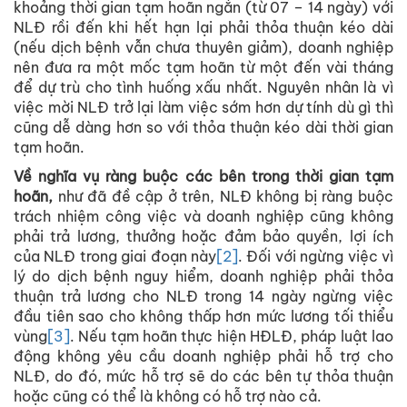
khoảng thời gian tạm hoãn ngắn (từ 07 – 14 ngày) với
NLĐ rồi đến khi hết hạn lại phải thỏa thuận kéo dài
(nếu dịch bệnh vẫn chưa thuyên giảm), doanh nghiệp
nên đưa ra một mốc tạm hoãn từ một đến vài tháng
để dự trù cho tình huống xấu nhất. Nguyên nhân là vì
việc mời NLĐ trở lại làm việc sớm hơn dự tính dù gì thì
cũng dễ dàng hơn so với thỏa thuận kéo dài thời gian
tạm hoãn.
Về nghĩa vụ ràng buộc các bên trong thời gian tạm
hoãn,
như đã đề cập ở trên, NLĐ không bị ràng buộc
trách nhiệm công việc và doanh nghiệp cũng không
phải trả lương, thưởng hoặc đảm bảo quyền, lợi ích
của NLĐ trong giai đoạn này
[2]
. Đối với ngừng việc vì
lý do dịch bệnh nguy hiểm, doanh nghiệp phải thỏa
thuận trả lương cho NLĐ trong 14 ngày ngừng việc
đầu tiên sao cho không thấp hơn mức lương tối thiểu
vùng
[3]
. Nếu tạm hoãn thực hiện HĐLĐ, pháp luật lao
động không yêu cầu doanh nghiệp phải hỗ trợ cho
NLĐ, do đó, mức hỗ trợ sẽ do các bên tự thỏa thuận
hoặc cũng có thể là không có hỗ trợ nào cả.