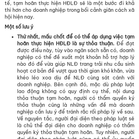
tế, tạm hoãn thực hiện HĐLĐ sẽ là một bước đi khả
thi hơn cho doanh nghiệp trong bối cảnh giãn cách xã
hội hiện nay.
Một số lưu ý
Thứ nhất, mấu chốt để có thể áp dụng việc tạm
hoãn thực hiện HĐLĐ là sự thỏa thuận.
Để đạt
được điều này, tùy vào ngân sách sẵn có, doanh
nghiệp có thể đề xuất một khoản hỗ trợ hợp lý
nào đó để vừa giúp NLĐ trang trải nhu cầu sinh
hoạt cơ bản để vượt qua thời gian khó khăn, vừa
khéo léo xoa dịu để NLĐ cùng sát cánh với
doanh nghiệp. Bên cạnh đó, mặc dù pháp luật
lao động không có quy định cụ thể, nội dung
thỏa thuận tạm hoãn, người có thẩm quyền ký
thỏa thuận cũng là những vấn đề mà doanh
nghiệp cần lưu ý để tránh rắc rối pháp lý về sau.
Về nguyên tắc, người đại diện theo pháp luật sẽ
là chủ thể đại diện cho doanh nghiệp có thẩm
quyền ký thỏa thuận tạm hoãn. Tuy nhiên, người