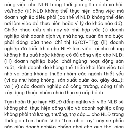
công việc cho NLĐ trong thời gian giãn cách xã hội;
và/hoặc (ii) NLĐ không thể thực hiện công việc mà
doanh nghiệp điều phối (có thể vì NLĐ không thể đến
nơi làm việc để thực hiện hoặc vì lý do khác nào đó).
Chiếc phao cứu sinh này sẽ phù hợp với: (i) doanh
nghiệp kinh doanh dịch vụ nhà hàng, quán ăn mà buộc
phải đóng cửa theo Chỉ thị 16/CT-TTg; (ii) doanh
nghiệp đã triển khai cho NLĐ làm việc tại nhà nhưng
không hiệu quả hoặc không có đủ công việc cho NLĐ;
(iii) doanh nghiệp buộc phải ngừng hoạt động sản
xuất, kinh doanh do không thể triển khai làm việc tại
nhà và cũng không thuộc nhóm các ngành thiết yếu
(ví dụ như hàng không, sản xuất quần áo, giày da…);
và (iv) các doanh nghiệp có công trường, công trình
xây dựng thuộc nhóm chưa thực sự cấp bách…
Tạm hoãn thực hiện HĐLĐ đồng nghĩa với việc NLĐ sẽ
không phải thực hiện công việc và doanh nghiệp cũng
không phải trả lương, thưởng, trợ cấp,… cho NLĐ trong
thời gian tạm hoãn. Việc “tạm chia tay” này sẽ phần
nào giúp doanh nghiệp chống chọi cho qua thời gian