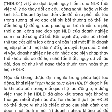
(“HĐLĐ”) vì lý do dịch bệnh nguy hiểm, cho NLĐ thôi
việc vì lý do thay đổi cơ cấu, công nghệ, hoặc vì lý do
kinh tế… Khoan hãy bàn đến vấn đề rủi ro phải hầu tòa
trong tương lai và các chi phí bồi thường có thể lên
đến hàng tỷ đồng, các phương án trên khiến chi phí,
thời gian, công sức đào tạo NLĐ của doanh nghiệp
xem như đổ sông đổ bể. Bên cạnh đó, việc tiến hành
thủ tục cắt giảm lao động chỉ cần “sai một li” là doanh
nghiệp phải “đi một dặm” để giải quyết hậu quả. Chính
vì vậy, doanh nghiệp nên cân nhắc các biện pháp thay
thế khác nếu có để hạn chế tổn thất, nguy cơ về lâu
dài, đơn cử như khả năng thỏa thuận tạm hoãn thực
hiện HĐLĐ.
Mặc dù không được định nghĩa trong pháp luật lao
động, khái niệm “
tạm hoãn thực hiện HĐLĐ
” được hiểu
là khi các bên trong mối quan hệ lao động tạm dừng
việc thực hiện HĐLĐ đã giao kết trong một khoảng
thời gian nhất định nào đó. Tạm hoãn thực hiện HĐLĐ
có thể được ví như là chiếc phao cứu sinh dành cho
doanh nghiệp khi mà: (i) doanh nghiệp không có đủ