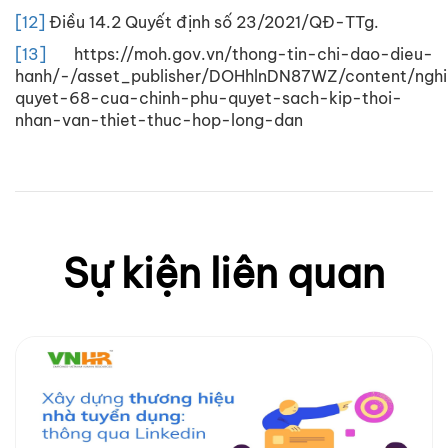
[12]
Điều 14.2 Quyết định số 23/2021/QĐ-TTg.
[13]
https://moh.gov.vn/thong-tin-chi-dao-dieu-
hanh/-/asset_publisher/DOHhlnDN87WZ/content/nghi
quyet-68-cua-chinh-phu-quyet-sach-kip-thoi-
nhan-van-thiet-thuc-hop-long-dan
Sự kiện liên quan