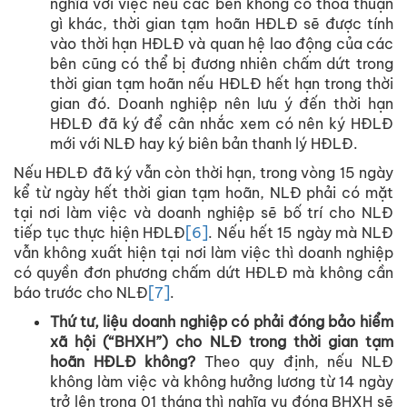
nghĩa với việc nếu các bên không có thỏa thuận
gì khác, thời gian tạm hoãn HĐLĐ sẽ được tính
vào thời hạn HĐLĐ và quan hệ lao động của các
bên cũng có thể bị đương nhiên chấm dứt trong
thời gian tạm hoãn nếu HĐLĐ hết hạn trong thời
gian đó. Doanh nghiệp nên lưu ý đến thời hạn
HĐLĐ đã ký để cân nhắc xem có nên ký HĐLĐ
mới với NLĐ hay ký biên bản thanh lý HĐLĐ.
Nếu HĐLĐ đã ký vẫn còn thời hạn, trong vòng 15 ngày
kể từ ngày hết thời gian tạm hoãn, NLĐ phải có mặt
tại nơi làm việc và doanh nghiệp sẽ bố trí cho NLĐ
tiếp tục thực hiện HĐLĐ
[6]
. Nếu hết 15 ngày mà NLĐ
vẫn không xuất hiện tại nơi làm việc thì doanh nghiệp
có quyền đơn phương chấm dứt HĐLĐ mà không cần
báo trước cho NLĐ
[7]
.
Thứ tư, liệu doanh nghiệp có phải đóng bảo hiểm
xã hội (“BHXH”) cho NLĐ trong thời gian tạm
hoãn HĐLĐ không?
Theo quy định, nếu NLĐ
không làm việc và không hưởng lương từ 14 ngày
trở lên trong 01 tháng thì nghĩa vụ đóng BHXH sẽ