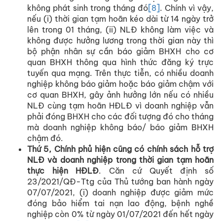
không phát sinh trong tháng đó
[8]
. Chính vì vậy,
nếu (i) thời gian tạm hoãn kéo dài từ 14 ngày trở
lên trong 01 tháng, (ii) NLĐ không làm việc và
không được hưởng lương trong thời gian này thì
bộ phận nhân sự cần báo giảm BHXH cho cơ
quan BHXH thông qua hình thức đăng ký trực
tuyến qua mạng. Trên thực tiễn, có nhiều doanh
nghiệp không báo giảm hoặc báo giảm chậm với
cơ quan BHXH, gây ảnh hưởng lớn nếu có nhiều
NLĐ cùng tạm hoãn HĐLĐ vì doanh nghiệp vẫn
phải đóng BHXH cho các đối tượng đó cho tháng
mà doanh nghiệp không báo/ báo giảm BHXH
chậm đó.
Thứ 5, Chính phủ hiện cũng có chính sách hỗ trợ
NLĐ và doanh nghiệp trong thời gian tạm hoãn
thực hiện HĐLĐ
. Căn cứ Quyết định số
23/2021/QĐ-Ttg của Thủ tướng ban hành ngày
07/07/2021, (i) doanh nghiệp được giảm mức
đóng bảo hiểm tai nạn lao động, bệnh nghề
nghiệp còn 0% từ ngày 01/07/2021 đến hết ngày