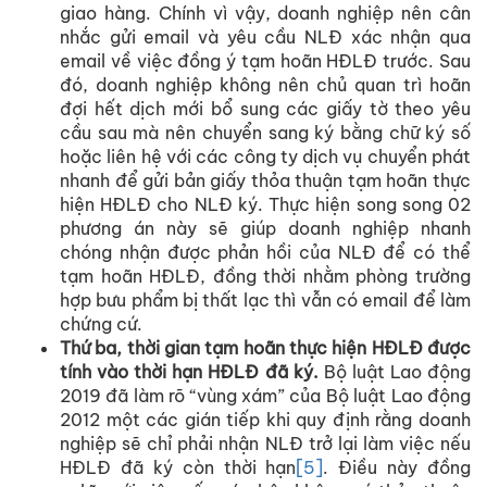
giao hàng. Chính vì vậy, doanh nghiệp nên cân
nhắc gửi email và yêu cầu NLĐ xác nhận qua
email về việc đồng ý tạm hoãn HĐLĐ trước. Sau
đó, doanh nghiệp không nên chủ quan trì hoãn
đợi hết dịch mới bổ sung các giấy tờ theo yêu
cầu sau mà nên chuyển sang ký bằng chữ ký số
hoặc liên hệ với các công ty dịch vụ chuyển phát
nhanh để gửi bản giấy thỏa thuận tạm hoãn thực
hiện HĐLĐ cho NLĐ ký. Thực hiện song song 02
phương án này sẽ giúp doanh nghiệp nhanh
chóng nhận được phản hồi của NLĐ để có thể
tạm hoãn HĐLĐ, đồng thời nhằm phòng trường
hợp bưu phẩm bị thất lạc thì vẫn có email để làm
chứng cứ.
Thứ ba, thời gian tạm hoãn thực hiện HĐLĐ được
tính vào thời hạn HĐLĐ đã ký.
Bộ luật Lao động
2019 đã làm rõ “vùng xám” của Bộ luật Lao động
2012 một các gián tiếp khi quy định rằng doanh
nghiệp sẽ chỉ phải nhận NLĐ trở lại làm việc nếu
HĐLĐ đã ký còn thời hạn
[5]
. Điều này đồng