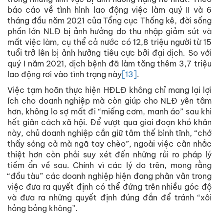
báo cáo về tình hình lao động việc làm quý II và 6
tháng đầu năm 2021 của Tổng cục Thống kê, đời sống
phần lớn NLĐ bị ảnh hưởng do thu nhập giảm sút và
mất việc làm, cụ thể cả nước có 12,8 triệu người từ 15
tuổi trở lên bị ảnh hưởng tiêu cực bởi đại dịch. So với
quý I năm 2021, dịch bệnh đã làm tăng thêm 3,7 triệu
lao động rơi vào tình trạng này
[13]
.
Việc tạm hoãn thực hiện HĐLĐ không chỉ mang lại lợi
ích cho doanh nghiệp mà còn giúp cho NLĐ yên tâm
hơn, không lo sợ mất đi “miếng cơm, manh áo” sau khi
hết giãn cách xã hội. Để vượt qua giai đoạn khó khăn
này, chủ doanh nghiệp cần giữ tâm thế bình tĩnh, “chớ
thấy sóng cả mà ngã tay chèo”, ngoài việc cân nhắc
thiệt hơn còn phải suy xét đến những rủi ro pháp lý
tiềm ẩn về sau. Chính vì các lý do trên, mong rằng
“đầu tàu” các doanh nghiệp hiện đang phân vân trong
việc đưa ra quyết định có thể đứng trên nhiều góc độ
và đưa ra những quyết định đúng đắn để tránh “xôi
hỏng bỏng không”.