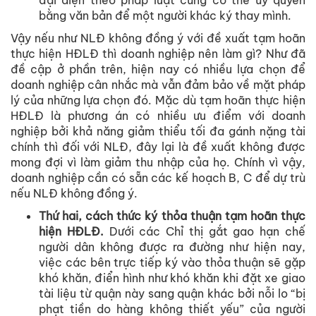
đại diện theo pháp luật cũng có thể ủy quyền
bằng văn bản để một người khác ký thay mình.
Vậy nếu như NLĐ không đồng ý với đề xuất tạm hoãn
thực hiện HĐLĐ thì doanh nghiệp nên làm gì? Như đã
đề cập ở phần trên, hiện nay có nhiều lựa chọn để
doanh nghiệp cân nhắc mà vẫn đảm bảo về mặt pháp
lý của những lựa chọn đó. Mặc dù tạm hoãn thực hiện
HĐLĐ là phương án có nhiều ưu điểm với doanh
nghiệp bởi khả năng giảm thiểu tối đa gánh nặng tài
chính thì đối với NLĐ, đây lại là đề xuất không được
mong đợi vì làm giảm thu nhập của họ. Chính vì vậy,
doanh nghiệp cần có sẵn các kế hoạch B, C để dự trù
nếu NLĐ không đồng ý.
Thứ hai, cách thức ký thỏa thuận tạm hoãn thực
hiện HĐLĐ.
Dưới các Chỉ thị gắt gao hạn chế
người dân không được ra đường như hiện nay,
việc các bên trực tiếp ký vào thỏa thuận sẽ gặp
khó khăn, điển hình như khó khăn khi đặt xe giao
tài liệu từ quận này sang quận khác bởi nỗi lo “bị
phạt tiền do hàng không thiết yếu” của người