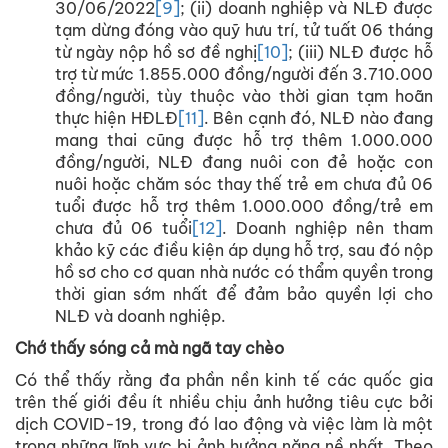
30/06/2022
[9]
; (ii) doanh nghiệp và NLĐ được
tạm dừng đóng vào quỹ hưu trí, tử tuất 06 tháng
từ ngày nộp hồ sơ đề nghị
[10]
; (iii) NLĐ được hỗ
trợ từ mức 1.855.000 đồng/người đến 3.710.000
đồng/người, tùy thuộc vào thời gian tạm hoãn
thực hiện HĐLĐ
[11]
. Bên cạnh đó, NLĐ nào đang
mang thai cũng được hỗ trợ thêm 1.000.000
đồng/người, NLĐ đang nuôi con đẻ hoặc con
nuôi hoặc chăm sóc thay thế trẻ em chưa đủ 06
tuổi được hỗ trợ thêm 1.000.000 đồng/trẻ em
chưa đủ 06 tuổi
[12]
. Doanh nghiệp nên tham
khảo kỹ các điều kiện áp dụng hỗ trợ, sau đó nộp
hồ sơ cho cơ quan nhà nước có thẩm quyền trong
thời gian sớm nhất để đảm bảo quyền lợi cho
NLĐ và doanh nghiệp.
Chớ thấy sóng cả mà ngã tay chèo
Có thể thấy rằng đa phần nền kinh tế các quốc gia
trên thế giới đều ít nhiều chịu ảnh hưởng tiêu cực bởi
dịch COVID-19, trong đó lao động và việc làm là một
trong những lĩnh vực bị ảnh hưởng nặng nề nhất. Theo