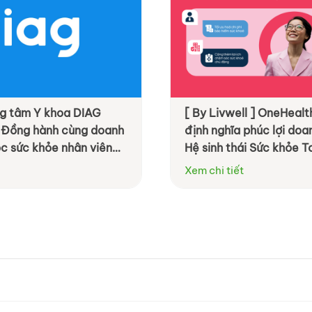
ung tâm Y khoa DIAG
[ By Livwell ] OneHealth
 Đồng hành cùng doanh
định nghĩa phúc lợi do
c sức khỏe nhân viên
Hệ sinh thái Sức khỏe T
ệu quả hơn
Xem chi tiết