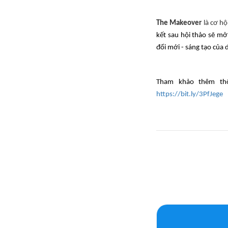
The Makeover
là cơ hộ
kết sau hội thảo sẽ mở
đổi mới - sáng tạo của
Tham khảo thêm th
https://bit.ly/3PfJege