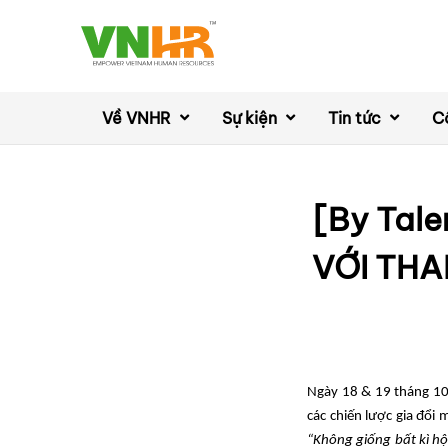
Về VNHR
Sự kiện
Tin tức
C
[By Tal
VỚI TH
Ngày 18 & 19 tháng 10
các chiến lược gia đổi 
“Không giống bất kì h