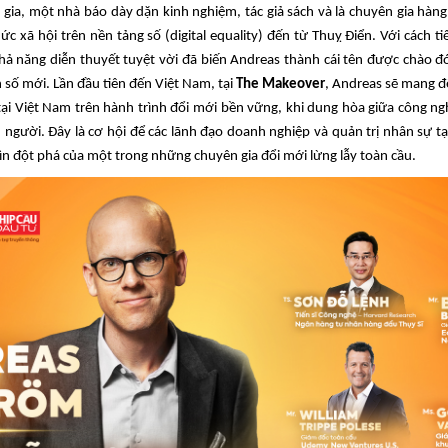
c gia, một nhà báo dày
dặn
kinh nghiệm, tác giả sách và là chuyên gia hàng
c xã hội trên nền tảng số (digital
equality) đến từ Thuỵ Điển. Với cách t
hả năng diễn thuyết tuyệt vời đã biến Andreas thành cái tên được chào đ
n số mới. Lần đầu tiên đến Việt Nam, tại
The Makeover
,
Andreas
sẽ mang đ
ại Việt Nam trên
hành trình
đổi mới bền vững
, khi
dung hòa giữa công nghệ
n người
.
Đây là cơ hội để các lãnh đạo doanh nghiệp và quản trị nhân sự tạ
n đột phá của một trong những chuyên gia đổi mới lừng lẫy toàn cầu.