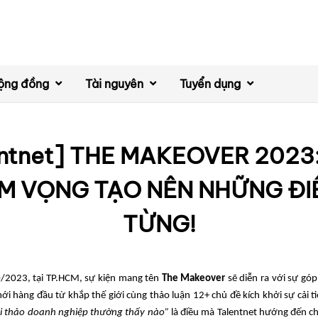
ộng đồng
Tài nguyên
Tuyển dụng
entnet] THE MAKEOVER 2023:
AM VỌNG TẠO NÊN NHỮNG ĐI
TỪNG!
/2023, tại TP.HCM, sự kiện mang tên
The Makeover
sẽ diễn ra với sự góp
mới hàng đầu từ khắp thế giới cùng thảo luận 12+ chủ đề kích khởi sự cải 
ội thảo doanh nghiệp thường thấy nào”
là điều mà Talentnet hướng đến ch