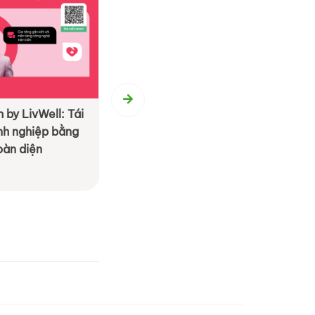
 by LivWell: Tái
[ By BS Group ] BS Event Agenc
anh nghiệp bằng
Hành trình 20 năm tận tâm kiến
oàn diện
M.I.C.E & Team Building
Xem chi tiết