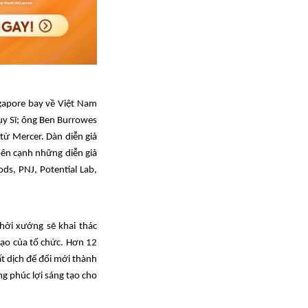
gapore bay về Việt Nam
ụy Sĩ; ông Ben Burrowes
từ Mercer. Dàn diễn giả
bên cạnh những diễn giả
ds, PNJ, Potential Lab,
khởi xướng sẽ khai thác
tạo của tổ chức. Hơn 12
t dịch để đổi mới thành
g phúc lợi sáng tạo cho