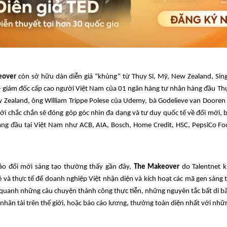
eover
còn sở hữu dàn diễn giả “khủng” từ Thụy Sĩ, Mỹ, New Zealand, Sin
 giám đốc cấp cao người Việt Nam của 01 ngân hàng tư nhân hàng đầu Th
 Zealand, ông William Trippe Polese của Udemy, bà Godelieve van Dooren 
iới chắc chắn sẽ đóng góp góc nhìn đa dạng và tư duy quốc tế về đổi mới, 
ng đầu tại Việt Nam như ACB, AIA, Bosch, Home Credit, HSC, PepsiCo Foo
ảo đổi mới sáng tạo thường thấy gần đây,
The Makeover
do Talentnet 
và thực tế để doanh nghiệp Việt nhận diện và kích hoạt các mã gen sáng 
y quanh những câu chuyện thành công thực tiễn, những nguyên tắc bất di bấ
hân tài trên thế giới, hoặc báo cáo lương, thưởng toàn diện nhất với nhữn