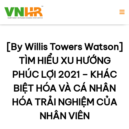
[By Willis Towers Watson]
TÌM HIỂU XU HƯỚNG
PHÚC LỢI 2021 – KHÁC
BIỆT HÓA VÀ CÁ NHÂN
HÓA TRẢI NGHIỆM CỦA
NHÂN VIÊN