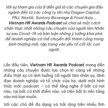
Với sự tham gia của 8 diễn giả là các chuyên gia đầu
ngành đến từ các công ty lớn như Dragon Capital,
PNJ, Nestlé, Suntory Beverage & Food Asia…,
Vietnam HR Awards Podcast
sẽ chia sẻ một cách
chân thực nhất những câu chuyện của người làm Nhân
sự sau Covid-19 và bàn luận những ý tưởng khai phá
để doanh nghiệp có thể chuyển đổi thành công trong
bình thường mới, tập trung vào yếu tố cốt lõi: con
người.
Lần đầu tiên,
Vietnam HR Awards Podcast
mang đến
những câu chuyện được lựa chọn kĩ càng về những
điều thật sự có ảnh hưởng tới người làm nhân sự, lãnh
đạo doanh nghiệp và tổ chức của họ, dưới một hình
thức mới: podcast – có thể lắng nghe ở bất cứ nơi
nào, tại bất cứ thời điểm nào, và trên bất kì nền tảng
nào mà bạn muốn.
Với các chủ đề đa dạng và trải rộng trên nhiều lĩnh