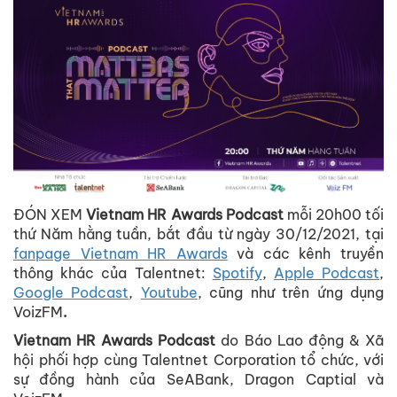
ĐÓN XEM
Vietnam HR Awards Podcast
mỗi 20h00 tối
thứ Năm hằng tuần, bắt đầu từ ngày 30/12/2021, tại
fanpage Vietnam HR Awards
và các kênh truyền
thông khác của Talentnet:
Spotify
,
Apple Podcast
,
Google Podcast
,
Youtube
, cũng như trên ứng dụng
VoizFM
.
Vietnam HR Awards Podcast
do Báo Lao động & Xã
hội phối hợp cùng Talentnet Corporation tổ chức, với
sự đồng hành của SeABank, Dragon Captial và