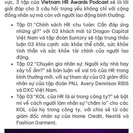
vực, 3 tập của
Vietnam HR Awards Podcast
sẽ là lời
giải đáp cho 3 câu hỏi trọng yếu không chỉ với cộng
đồng nhân sự mà còn với người lao động bình thường:
Tập 01 “Chính sách HR chu toàn: Cần đáp ứng
những gì?” với 02 khách mời từ Dragon Capital
Việt Nam và tập đoàn Suntory sẽ tập trung thảo
luận 03 khía cạnh: sức khỏe thể chất, sức khỏe
tinh thần và sức khỏe tài chính của người lao
động.
Tập 02 “Chuyên gia nhân sự: Người xây nhà hay
xây tổ ấm?” sẽ bàn luận về vai trò của HR trong
bình thường mới, với sự tham dự của 03 giám đốc
nhân sự của tập đoàn PNJ, Avery Dennison RBIS
và DXC Việt Nam.
Tập 03 “KOL của HR là ai trong công ty?” sẽ bật
mí về cách người làm nhân sự “chăm lo” cho các
KOL của họ trong công ty, với chia sẻ từ các
giám đốc nhân sự của Home Credit, Nestlé và
Fashion Garment.