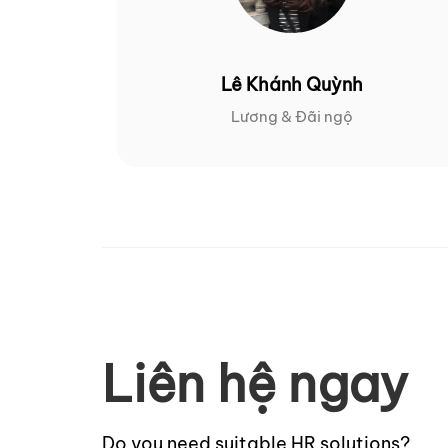
Lê Khánh Quỳnh
Lương & Đãi ngộ
Liên hệ ngay
Do you need suitable HR solutions?