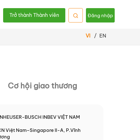
Trở thành Thành viên
Đăng nhập
VI
/
EN
Cơ hội giao thương
ANHEUSER-BUSCH INBEV VIỆT NAM
KCN Việt Nam–Singapore II-A, P.Vĩnh
Dương