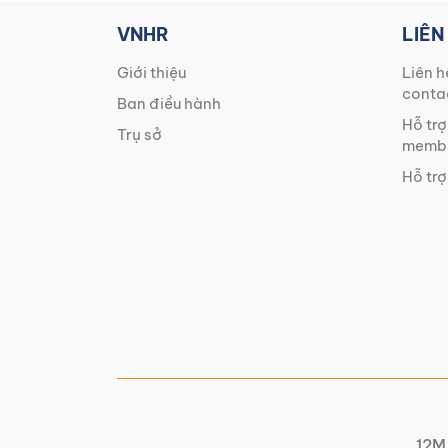
VNHR
LIÊN
Giới thiệu
Liên h
conta
Ban điều hành
Hỗ trợ
Trụ sở
membe
Hỗ trợ
12M 