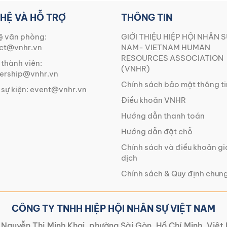
 HỆ VÀ HỖ TRỢ
THÔNG TIN
ệ văn phòng:
GIỚI THIỆU HIỆP HỘI NHÂN S
ct@vnhr.vn
NAM- VIETNAM HUMAN
RESOURCES ASSOCIATION
 thành viên:
(VNHR)
rship@vnhr.vn
Chính sách bảo mật thông ti
 sự kiện:
event@vnhr.vn
Điều khoản VNHR
Hướng dẫn thanh toán
Hướng dẫn đặt chỗ
Chính sách và điều khoản g
dịch
Chính sách & Quy định chun
CÔNG TY TNHH HIỆP HỘI NHÂN SỰ VIỆT NAM
Nguyễn Thị Minh Khai, phường Sài Gòn, Hồ Chí Minh, Việ