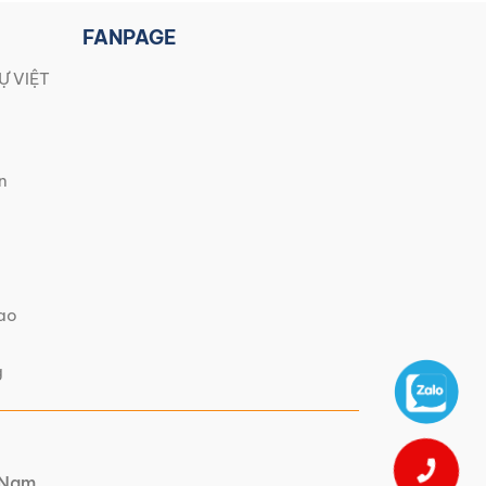
FANPAGE
Ự VIỆT
n
iao
g
t Nam