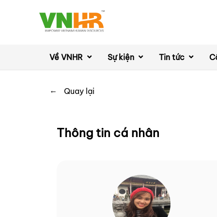
Về VNHR
Sự kiện
Tin tức
C
←
Quay lại
Thông tin cá nhân